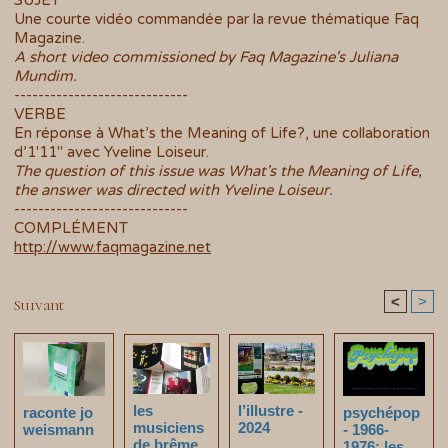
SUJET
Une courte vidéo commandée par la revue thématique Faq
Magazine.
A short video commissioned by Faq Magazine's Juliana
Mundim.
-----------------------------
VERBE
En réponse à What’s the Meaning of Life?, une collaboration
d’1'11" avec Yveline Loiseur.
The question of this issue was What's the Meaning of Life,
the answer was directed with Yveline Loiseur.
-----------------------------
COMPLÉMENT
http://www.faqmagazine.net
<
>
Suivant
les
l’illustre -
raconte jo
psychépop
musiciens
2024
weismann
- 1966-
de brême
1976: les