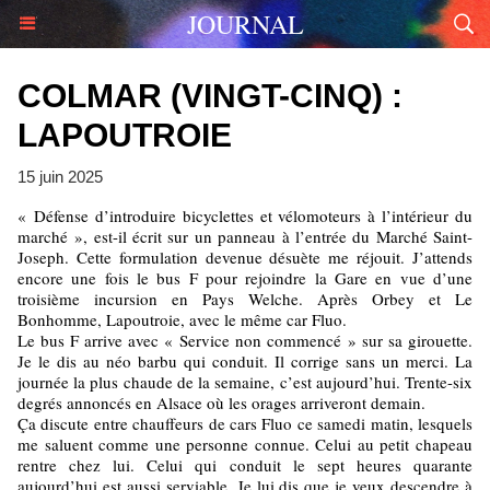
JOURNAL
COLMAR (VINGT-CINQ) :
LAPOUTROIE
15 juin 2025
« Défense d’introduire bicyclettes et vélomoteurs à l’intérieur du
marché », est-il écrit sur un panneau à l’entrée du Marché Saint-
Joseph. Cette formulation devenue désuète me réjouit. J’attends
encore une fois le bus F pour rejoindre la Gare en vue d’une
troisième incursion en Pays Welche. Après Orbey et Le
Bonhomme, Lapoutroie, avec le même car Fluo.
Le bus F arrive avec « Service non commencé » sur sa girouette.
Je le dis au néo barbu qui conduit. Il corrige sans un merci. La
journée la plus chaude de la semaine, c’est aujourd’hui. Trente-six
degrés annoncés en Alsace où les orages arriveront demain.
Ça discute entre chauffeurs de cars Fluo ce samedi matin, lesquels
me saluent comme une personne connue. Celui au petit chapeau
rentre chez lui. Celui qui conduit le sept heures quarante
aujourd’hui est aussi serviable. Je lui dis que je veux descendre à