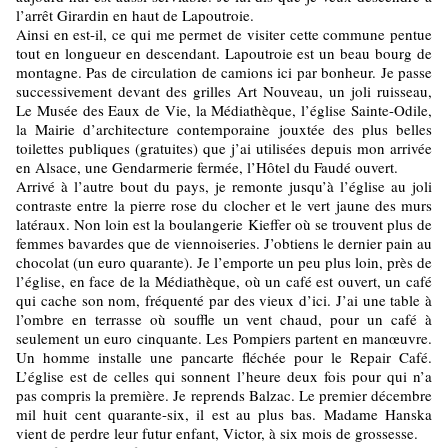
l’arrêt Girardin en haut de Lapoutroie.
Ainsi en est-il, ce qui me permet de visiter cette commune pentue
tout en longueur en descendant. Lapoutroie est un beau bourg de
montagne. Pas de circulation de camions ici par bonheur. Je passe
successivement devant des grilles Art Nouveau, un joli ruisseau,
Le Musée des Eaux de Vie, la Médiathèque, l’église Sainte-Odile,
la Mairie d’architecture contemporaine jouxtée des plus belles
toilettes publiques (gratuites) que j’ai utilisées depuis mon arrivée
en Alsace, une Gendarmerie fermée, l’Hôtel du Faudé ouvert.
Arrivé à l’autre bout du pays, je remonte jusqu’à l’église au joli
contraste entre la pierre rose du clocher et le vert jaune des murs
latéraux. Non loin est la boulangerie Kieffer où se trouvent plus de
femmes bavardes que de viennoiseries. J’obtiens le dernier pain au
chocolat (un euro quarante). Je l’emporte un peu plus loin, près de
l’église, en face de la Médiathèque, où un café est ouvert, un café
qui cache son nom, fréquenté par des vieux d’ici. J’ai une table à
l’ombre en terrasse où souffle un vent chaud, pour un café à
seulement un euro cinquante. Les Pompiers partent en manœuvre.
Un homme installe une pancarte fléchée pour le Repair Café.
L’église est de celles qui sonnent l’heure deux fois pour qui n’a
pas compris la première. Je reprends Balzac. Le premier décembre
mil huit cent quarante-six, il est au plus bas. Madame Hanska
vient de perdre leur futur enfant, Victor, à six mois de grossesse.