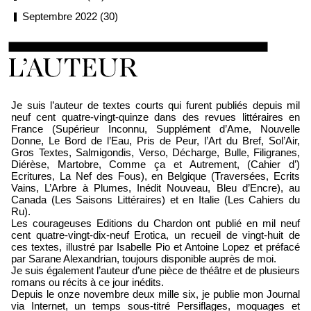
Septembre 2022 (30)
Loïc Boyer
Je suis l’auteur de textes courts qui furent publiés depuis mil
neuf cent quatre-vingt-quinze dans des revues littéraires en
France (Supérieur Inconnu, Supplément d’Ame, Nouvelle
Donne, Le Bord de l’Eau, Pris de Peur, l’Art du Bref, Sol’Air,
Gros Textes, Salmigondis, Verso, Décharge, Bulle, Filigranes,
Diérèse, Martobre, Comme ça et Autrement, (Cahier d’)
Ecritures, La Nef des Fous), en Belgique (Traversées, Ecrits
Vains, L’Arbre à Plumes, Inédit Nouveau, Bleu d’Encre), au
Canada (Les Saisons Littéraires) et en Italie (Les Cahiers du
Ru).
Les courageuses Editions du Chardon ont publié en mil neuf
cent quatre-vingt-dix-neuf Erotica, un recueil de vingt-huit de
ces textes, illustré par Isabelle Pio et Antoine Lopez et préfacé
par Sarane Alexandrian, toujours disponible auprès de moi.
Je suis également l’auteur d’une pièce de théâtre et de plusieurs
romans ou récits à ce jour inédits.
Depuis le onze novembre deux mille six, je publie mon Journal
via Internet, un temps sous-titré Persiflages, moquages et