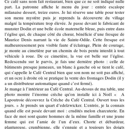
Ce café sans nom fait restaurant, bien que ce ne soit indiqué nulle
part. La patronne affiche le menu du jour : entrée escalope
milanaise dessert, treize euros. Je lui réserve une table pour tester
son menu mystère puis je reprends la découverte du village
malgré la température trop élevée. Je passe devant le fabricant de
munster Dodin et une belle école maternelle bleue, puis entre dans
l’église qui, de chaque côté du chœur, bénéficie d’une fresque de
Maurice Denis narrant la vie de Sainte-Odile. Cette fresque est
malheureusement peu visible faute d’éclairage. Plein de courage,
je monte au cimetière par un chemin de bois pentu interdit à tout
véhicule à roue. De ce cimetière, la vue est belle sur l’église.
Redescendu sur le parvis, je fais une dernière photo : celle de
bâtiments presque jumeaux, un blanc à gauche où se tient le café,
qui s’appelle le Café Central bien que son nom ne soit pas affiché,
et un ocre à droite où se pratique la vente des fromages Dodin (il y
a un distributeur automatique quand c’est fermé).
Je mange à l’intérieur au Café Central. Au-dessus de ma table, une
photo montre l’énorme crèche qu’on installe ici à Noël « A
Lapoutroie découvrez la Crèche du Café Central. Ouvert tous les
jours. » Je prends un quart d’edelzwicker. L’entrée, je la connais
quand elle est posée devant moi : crudités melon charcuterie. En
face de moi sont quatre hommes de la même famille et une jeune
femme qui est l’amie de l’un d’eux. Chorte et débardeur,
plantureuse, crumbienne, elle s’ennuie et a toujours les doigts