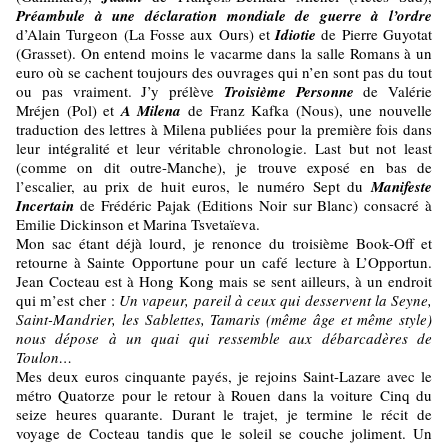
Préambule à une déclaration mondiale de guerre à l’ordre
d’Alain Turgeon (La Fosse aux Ours) et
Idiotie
de Pierre Guyotat
(Grasset). On entend moins le vacarme dans la salle Romans à un
euro où se cachent toujours des ouvrages qui n’en sont pas du tout
ou pas vraiment. J’y prélève
Troisième Personne
de Valérie
Mréjen (Pol) et
A Milena
de Franz Kafka (Nous), une nouvelle
traduction des lettres à Milena publiées pour la première fois dans
leur intégralité et leur véritable chronologie. Last but not least
(comme on dit outre-Manche), je trouve exposé en bas de
l’escalier, au prix de huit euros, le numéro Sept du
Manifeste
Incertain
de Frédéric Pajak (Editions Noir sur Blanc) consacré à
Emilie Dickinson et Marina Tsvetaïeva.
Mon sac étant déjà lourd, je renonce du troisième Book-Off et
retourne à Sainte Opportune pour un café lecture à L’Opportun.
Jean Cocteau est à Hong Kong mais se sent ailleurs, à un endroit
qui m’est cher :
Un vapeur, pareil à ceux qui desservent la Seyne,
Saint-Mandrier, les Sablettes, Tamaris (même âge et même style)
nous dépose à un quai qui ressemble aux débarcadères de
Toulon…
Mes deux euros cinquante payés, je rejoins Saint-Lazare avec le
métro Quatorze pour le retour à Rouen dans la voiture Cinq du
seize heures quarante. Durant le trajet, je termine le récit de
voyage de Cocteau tandis que le soleil se couche joliment. Un