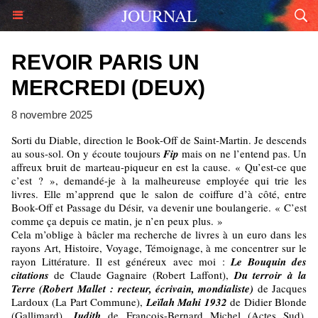
JOURNAL
REVOIR PARIS UN
MERCREDI (DEUX)
8 novembre 2025
Sorti du Diable, direction le Book-Off de Saint-Martin. Je descends
au sous-sol. On y écoute toujours
Fip
mais on ne l’entend pas. Un
affreux bruit de marteau-piqueur en est la cause. « Qu’est-ce que
c’est ? », demandé-je à la malheureuse employée qui trie les
livres. Elle m’apprend que le salon de coiffure d’à côté, entre
Book-Off et Passage du Désir, va devenir une boulangerie. « C’est
comme ça depuis ce matin, je n’en peux plus. »
Cela m’oblige à bâcler ma recherche de livres à un euro dans les
rayons Art, Histoire, Voyage, Témoignage, à me concentrer sur le
rayon Littérature. Il est généreux avec moi :
Le Bouquin des
citations
de Claude Gagnaire (Robert Laffont),
Du terroir à la
Terre (Robert Mallet : recteur, écrivain, mondialiste)
de Jacques
Lardoux (La Part Commune),
Leïlah Mahi 1932
de Didier Blonde
(Gallimard),
Judith
de François-Bernard Michel (Actes Sud),