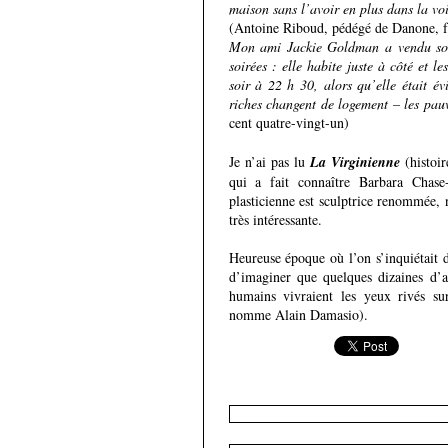
maison sans l’avoir en plus dans la v
(Antoine Riboud, pédégé de Danone, f
Mon ami Jackie Goldman a vendu son 
soirées : elle habite juste à côté et l
soir à 22 h 30, alors qu’elle était é
riches changent de logement – les pauv
cent quatre-vingt-un)
Je n’ai pas lu
La Virginienne
(histoir
qui a fait connaître Barbara Chase
plasticienne est sculptrice renommée,
très intéressante.
Heureuse époque où l’on s’inquiétait 
d’imaginer que quelques dizaines d’a
humains vivraient les yeux rivés su
nomme Alain Damasio).
Nouv