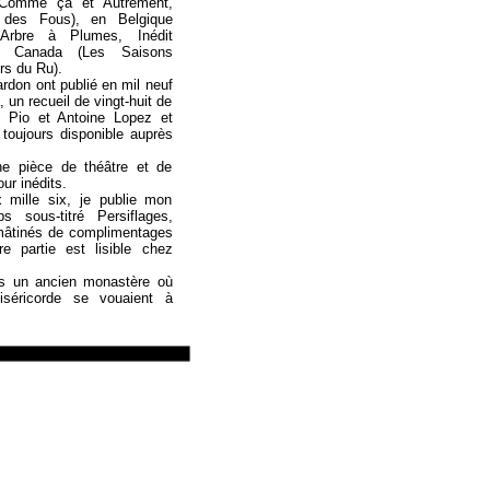
, Comme ça et Autrement,
f des Fous), en Belgique
’Arbre à Plumes, Inédit
u Canada (Les Saisons
ers du Ru).
rdon ont publié en mil neuf
, un recueil de vingt-huit de
le Pio et Antoine Lopez et
 toujours disponible auprès
ne pièce de théâtre et de
ur inédits.
mille six, je publie mon
s sous-titré Persiflages,
mâtinés de complimentages
e partie est lisible chez
s un ancien monastère où
séricorde se vouaient à