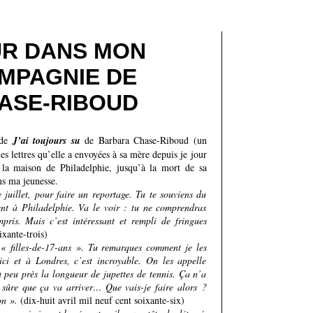
UR DANS MON
MPAGNIE DE
ASE-RIBOUD
 de
J’ai toujours su
de Barbara Chase-Riboud (un
es lettres qu’elle a envoyées à sa mère depuis je jour
a la maison de Philadelphie, jusqu’à la mort de sa
ns ma jeunesse.
uillet, pour faire un reportage. Tu te souviens du
nt à Philadelphie. Va le voir : tu ne comprendras
pris. Mais c’est intéressant et rempli de fringues
ixante-trois)
« filles-de-17-ans ». Tu remarques comment je les
ici et à Londres, c’est incroyable. On les appelle
à peu près la longueur de jupettes de tennis. Ça n’a
s sûre que ça va arriver… Que vais-je faire alors ?
on ».
(dix-huit avril mil neuf cent soixante-six)