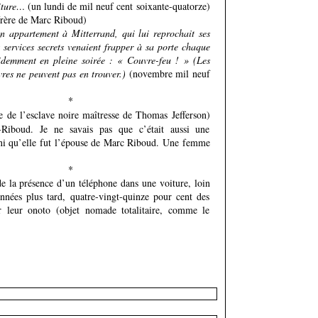
oiture…
(un lundi de mil neuf cent soixante-quatorze)
rère de Marc Riboud)
appartement à Mitterrand, qui lui reprochait ses
es services secrets venaient frapper à sa porte chaque
videmment en pleine soirée : « Couvre-feu ! » (Les
res ne peuvent pas en trouver.)
(novembre mil neuf
*
e de l’esclave noire maîtresse de Thomas Jefferson)
-Riboud. Je ne savais pas que c’était aussi une
 ni qu’elle fut l’épouse de Marc Riboud. Une femme
*
de la présence d’un téléphone dans une voiture, loin
nnées plus tard, quatre-vingt-quinze pour cent des
r leur onoto (objet nomade totalitaire, comme le
eau commentaire :
Nom * :
Adresse email (non publiée) * :