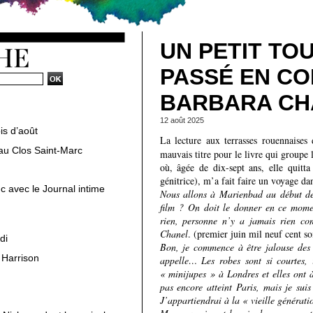
UN PETIT TO
PASSÉ EN CO
BARBARA CH
12 août 2025
is d’août
La lecture aux terrasses rouennaises
au Clos Saint-Marc
mauvais titre pour le livre qui groupe l
où, âgée de dix-sept ans, elle quitt
génitrice), m’a fait faire un voyage da
c avec le Journal intime
Nous allons à Marienbad au début de j
film ? On doit le donner en ce mome
rien, personne n’y a jamais rien com
Chanel
. (premier juin mil neuf cent so
di
Bon, je commence à être jalouse des 
 Harrison
appelle… Les robes sont si courtes, 
« minijupes » à Londres et elles ont 
pas encore atteint Paris, mais je sui
J’appartiendrai à la « vieille générati