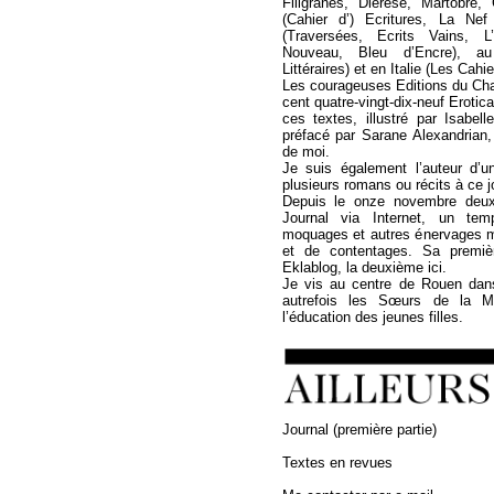
Filigranes, Diérèse, Martobre
(Cahier d’) Ecritures, La Ne
(Traversées, Ecrits Vains, L
Nouveau, Bleu d’Encre), a
Littéraires) et en Italie (Les Cahi
Les courageuses Editions du Cha
cent quatre-vingt-dix-neuf Erotica
ces textes, illustré par Isabel
préfacé par Sarane Alexandrian,
de moi.
Je suis également l’auteur d’u
plusieurs romans ou récits à ce jo
Depuis le onze novembre deux 
Journal via Internet, un temp
moquages et autres énervages 
et de contentages. Sa premièr
Eklablog, la deuxième ici.
Je vis au centre de Rouen dan
autrefois les Sœurs de la Mi
l’éducation des jeunes filles.
Journal (première partie)
Textes en revues