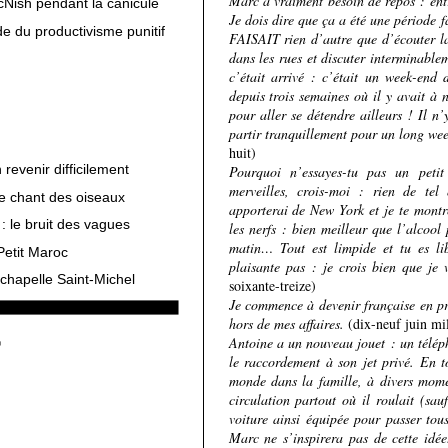
Marc a vraiment besoin de repos : entre
cNish pendant la canicule
Je dois dire que ça a été une période 
e du productivisme punitif
FAISAIT rien d’autre que d’écouter la
dans les rues et discuter interminable
c’était arrivé : c’était un week-end
depuis trois semaines où il y avait à
pour aller se détendre ailleurs ! Il n
partir tranquillement pour un long w
huit)
revenir difficilement
Pourquoi n’essayes-tu pas un petit
merveilles, crois-moi : rien de tel
le chant des oiseaux
apporterai de New York et je te montr
: le bruit des vagues
les nerfs : bien meilleur que l’alcool
matin… Tout est limpide et tu es l
Petit Maroc
plaisante pas : je crois bien que je 
chapelle Saint-Michel
soixante-treize)
Je commence à devenir française en pre
hors de mes affaires.
(dix-neuf juin mil
Antoine a un nouveau jouet : un télépho
le raccordement à son jet privé. En t
monde dans la famille, à divers mome
circulation partout où il roulait (sau
voiture ainsi équipée pour passer to
Marc ne s’inspirera pas de cette idée