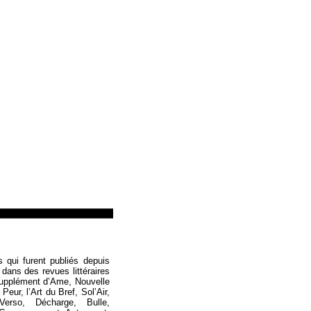
Loïc Boyer
s qui furent publiés depuis
 dans des revues littéraires
Supplément d’Ame, Nouvelle
eur, l’Art du Bref, Sol’Air,
Verso, Décharge, Bulle,