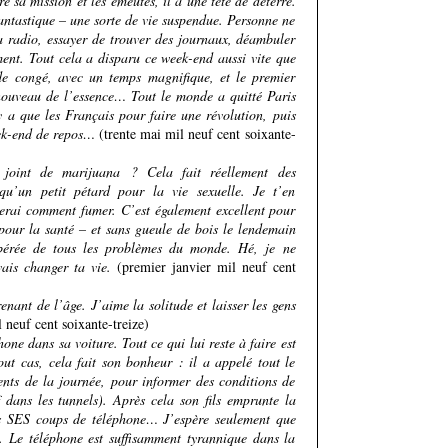
 sa mission et les émeutes, il a une tête de déterré.
fantastique – une sorte de vie suspendue. Personne ne
 radio, essayer de trouver des journaux, déambuler
ment. Tout cela a disparu ce week-end aussi vite que
 de congé, avec un temps magnifique, et le premier
 nouveau de l’essence… Tout le monde a quitté Paris
’y a que les Français pour faire une révolution, puis
eek-end de repos…
(trente mai mil neuf cent soixante-
 joint de marijuana ? Cela fait réellement des
 qu’un petit pétard pour la vie sexuelle. Je t’en
erai comment fumer. C’est également excellent pour
 pour la santé – et sans gueule de bois le lendemain
ibérée de tous les problèmes du monde. Hé, je ne
vais changer ta vie.
(premier janvier mil neuf cent
nant de l’âge. J’aime la solitude et laisser les gens
 neuf cent soixante-treize)
ne dans sa voiture. Tout ce qui lui reste à faire est
out cas, cela fait son bonheur : il a appelé tout le
nts de la journée, pour informer des conditions de
f dans les tunnels). Après cela son fils emprunte la
us SES coups de téléphone… J’espère seulement que
. Le téléphone est suffisamment tyrannique dans la