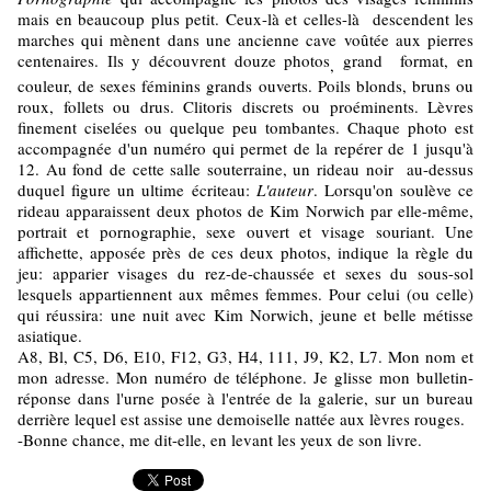
mais en beaucoup plus petit. Ceux-là et celles-là descendent les
marches qui mènent dans une ancienne cave voûtée aux pierres
centenaires. Ils y découvrent douze photos
grand format, en
,
couleur, de sexes féminins grands ouverts. Poils blonds, bruns ou
roux, follets ou drus. Clitoris discrets ou proéminents. Lèvres
finement ciselées ou quelque peu tombantes. Chaque photo est
accompagnée d'un numéro qui permet de la repérer de 1 jusqu'à
12. Au fond de cette salle souterraine, un rideau noir au-dessus
duquel figure un ultime écriteau:
L'auteur
. Lorsqu'on soulève ce
rideau apparaissent deux photos de Kim Norwich par elle-même,
portrait et pornographie, sexe ouvert et visage souriant. Une
affichette, apposée près de ces deux photos, indique la règle du
jeu: apparier visages du rez-de-chaussée et sexes du sous-sol
lesquels appartiennent aux mêmes femmes. Pour celui (ou celle)
qui réussira: une nuit avec Kim Norwich, jeune et belle métisse
asiatique.
A8, Bl, C5, D6, E10, F12, G3, H4, 111, J9, K2, L7. Mon nom et
mon adresse. Mon numéro de téléphone. Je glisse mon bulletin-
réponse dans l'urne posée à l'entrée de la galerie, sur un bureau
derrière lequel est assise une demoiselle nattée aux lèvres rouges.
-Bonne chance, me dit-elle, en levant les yeux de son livre.