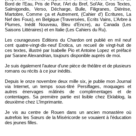
Bord de l’Eau, Pris de Peur, l’Art du Bref, Sol’Air, Gros Textes,
Salmigondis, Verso, Décharge, Bulle, Filigranes, Diérèse,
Martobre, Comme ça et Autrement, (Cahier d’) Ecritures, La
Nef des Fous), en Belgique (Traversées, Ecrits Vains, L’Arbre à
Plumes, Inédit Nouveau, Bleu d’Encre), au Canada (Les
Saisons Littéraires) et en Italie (Les Cahiers du Ru).
Les courageuses Editions du Chardon ont publié en mil neuf
cent quatre-vingt-dix-neuf Erotica, un recueil de vingt-huit de
ces textes, illustré par Isabelle Pio et Antoine Lopez et préfacé
par Sarane Alexandrian, toujours disponible auprès de moi.
Je suis également l’auteur d’une pièce de théâtre et de plusieurs
romans ou récits à ce jour inédits.
Depuis le onze novembre deux mille six, je publie mon Journal
via Internet, un temps sous-titré Persiflages, moquages et
autres énervages mâtinés de complimentages et de
contentages. Sa première partie est lisible chez Eklablog, la
deuxième chez L’Imprimante.
Je vis au centre de Rouen dans un ancien monastère où
autrefois les Sœurs de la Miséricorde se vouaient à l’éducation
des jeunes filles.