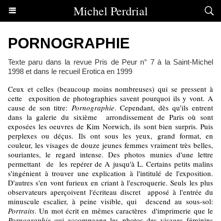
Michel Perdrial
PORNOGRAPHIE
Texte paru dans la revue Pris de Peur n° 7 à la Saint-Michel
1998 et dans le recueil Erotica en 1999
Ceux et celles (beaucoup moins nombreuses) qui se pressent à
cette exposition de photographies savent pourquoi ils y vont. A
cause de son titre:
Pornographie
. Cependant, dès qu'ils entrent
dans la galerie du sixième arrondissement de Paris où sont
exposées les oeuvres de Kim Norwich, ils sont bien surpris. Puis
perplexes ou déçus. Ils ont sous les yeux, grand format, en
couleur, les visages de douze jeunes femmes vraiment très belles,
souriantes, le regard intense. Des photos munies d'une lettre
permettant de les repérer de A jusqu'à L. Certains petits malins
s'ingénient à trouver une explication à l'intitulé de l'exposition.
D'autres s'en vont furieux en criant à l'escroquerie. Seuls les plus
observateurs aperçoivent l'écriteau discret apposé à l'entrée du
minuscule escalier, à peine visible, qui descend au sous-sol:
Portraits
. Un mot écrit en mêmes caractères d'imprimerie que le
Pornographie
qui accompagne les photos des visages féminins