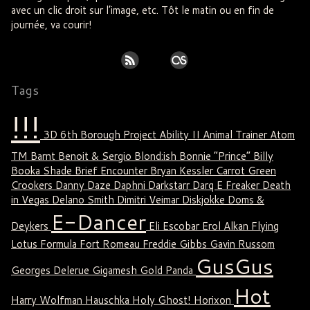
avec un clic droit sur l’image, etc. Tôt le matin ou en fin de
journée, va courir!
Tags
!!!
3D
6th Borough Project
Ability II
Animal Trainer
Atom
TM
Barnt
Benoit & Sergio
Blond:ish
Bonnie “Prince” Billy
Booka Shade
Brief Encounter
Bryan Kessler
Carrot Green
Crookers
Danny Daze
Daphni
Darkstarr
Darq E Freaker
Death
in Vegas
Delano Smith
Dimitri Veimar
Diskjokke
Doms &
E-Dancer
Deykers
Eli Escobar
Erol Alkan
Flying
Lotus
Formula
Fort Romeau
Freddie Gibbs
Gavin Russom
GusGus
Georges Delerue
Gigamesh
Gold Panda
Hot
Harry Wolfman
Hauschka
Holy Ghost!
Horixon