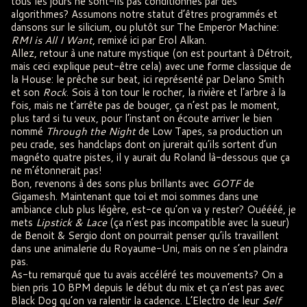
tous les jours ne sont-ils pas conditionnés par des
algorithmes? Assumons notre statut d’êtres programmés et
dansons sur le silicium, ou plutôt sur The Emperor Machine:
RMI is All I Want
, remixé ici par Erol Alkan.
Allez, retour à une nature mystique (on est pourtant à Détroit,
mais ceci explique peut-être cela) avec une forme classique de
la House: le prêche sur beat, ici représenté par Delano Smith
et son
Rock
. Sois à ton tour le rocher, la rivière et l’arbre à la
fois, mais ne t’arrête pas de bouger, ça n’est pas le moment,
plus tard si tu veux, pour l’instant on écoute arriver le bien
nommé
Through the Night
de Low Tapes, sa production un
peu crade, ses handclaps dont on jurerait qu’ils sortent d’un
magnéto quatre pistes, il y aurait du Roland là-dessous que ça
ne m’étonnerait pas!
Bon, revenons à des sons plus brillants avec
GOTF
de
Gigamesh. Maintenant que toi et moi sommes dans une
ambiance club plus légère, est-ce qu’on va y rester? Ouéééé, je
mets
Lipstick & Lace
(ça n’est pas incompatible avec la sueur)
de Benoit & Sergio dont on pourrait penser qu’ils travaillent
dans une animalerie du Royaume-Uni, mais on ne s’en plaindra
pas.
As-tu remarqué que tu avais accéléré tes mouvements? On a
bien pris 10 BPM depuis le début du mix et ça n’est pas avec
Black Dog qu’on va ralentir la cadence. L’Electro de leur
Self