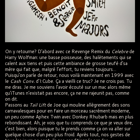
On y retourne? D’abord avec ce Revenge Remix du
Celebre
de
Harry Wolfman: une basse poisseuse, des halètements qui se
calent aux tiens et puis cette ambiance de grosse teufé d’sa
mère qui fait que, malgré l’effort, tu reviens toujours…
Puisqu’on parle de retour, nous voilà maintenant en 1999 avec
le
Cash Conv.
d’I:Cube. Ça a vieilli ce truc? Je ne crois pas. Tu
me diras. Je me souviens l’avoir écouté sur un mac alors même
qu’iTunes n’existait pas encore, ça ne me rajeunit pas, comme
on dit.
Passons au
Tail Lift
de Joe qui mouline allègrement des sons
carnavalesques pour en faire un morceau sacrément moderne,
un peu comme Aphex Twin avec Donkey Rhubarb mais en plus
rebondissant. Ah, je vois que tu comprends ce que je veux dire,
c’est bien, alors puisque tu le prends comme ça on va aller sur
quelque chose d’un peu plus froid. Après tout, nos gestes de