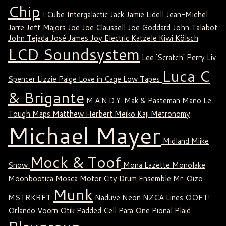
Chip
I:Cube
Intergalactic Jack
Jamie Lidell
Jean-Michel
Jarre
Jeff Majors
Joe
Joe Claussell
Joe Goddard
John Talabot
John Tejada
José James
Joy Electric
Katzele
Kiwi
Kölsch
LCD Soundsystem
Lee ‘Scratch’ Perry
Liv
Luca C
Spencer
Lizzie Paige
Love in Cage
Low Tapes
& Brigante
M.A.N.D.Y.
Mak & Pasteman
Mano Le
Tough
Maps
Matthew Herbert
Meiko Kaji
Metronomy
Michael Mayer
Midland
Miike
Mock & Toof
Snow
Mona Lazette
Monolake
Moonbootica
Mosca
Motor City Drum Ensemble
Mr. Oizo
Munk
MSTRKRFT
Naduve
Neon
NZCA Lines
OOFT!
Orlando Voorn
Otik
Padded Cell
Para One
Pional
Plaid