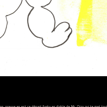
on, preuve en est ce départ funky en diable de Mr. Oizo qui te met tou