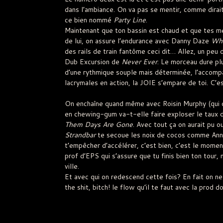
dans l’ambiance. On va pas se mentir, comme dirait
ce bien nommé
Party Line
.
Maintenant que ton bassin est chaud et que tes me
de lui, on assure l’endurance avec Danny Daze
Whe
des rails de train fantôme ceci dit… Allez, un p
Dub Excursion de
Never Ever
. Le morceau dure plu
d’une rythmique souple mais déterminée, l’accompa
lacrymales en action, la JOIE s’empare de toi. C’es
On enchaîne quand même avec Roisin Murphy (qui d
en chewing-gum va-t-elle faire exploser le taux d
Them Days Are Gone
. Avec tout ça on aurait pu o
Strandbar
te secoue les noix de cocos comme Anni
t’empêcher d’accélérer, c’est bien, c’est le mome
prof d’EPS qui s’assure que tu finis bien ton tour
ville.
Et avec qui on redescend cette fois? En fait on n
the shit, bitch! le flow qu’il te faut avec la prod 