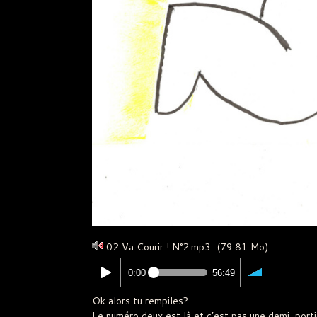
02 Va Courir ! N°2.mp3
(79.81 Mo)
0:00
56:49
Ok alors tu rempiles?
Le numéro deux est là et c’est pas une demi-porti