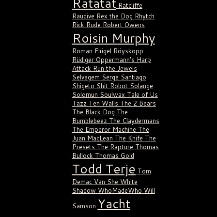
Ratatat
Ratcliffe
Raudive
Rex the Dog
Rhytch
Rick Rude
Robert Owens
Roisin Murphy
Roman Flügel
Röyskopp
Rüdiger Oppermann’s Harp
Attack
Run the Jewels
Selvagem
Serge Santiago
Shigeto
Shit Robot
Solange
Solomun
Soulwax
Tale of Us
Tazz
Ten Walls
The 2 Bears
The Black Dog
The
Bumblebeez
The Claydermans
The Emperor Machine
The
Juan MacLean
The Knife
The
Presets
The Rapture
Thomas
Bullock
Thomas Gold
Todd Terje
Tom
Demac
Van She
White
Shadow
WhoMadeWho
Will
Yacht
Samson