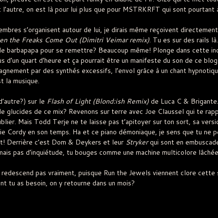
 l’autre, on est là pour lui plus que pour MSTRKRFT qui sont pourtant à
mbres s’organisent autour de lui, je dirais même reçoivent directement
n the Freaks Come Out (Dimitri Veimar remix)
. Tu es sur des rails l
eu de barbapapa pour se remettre? Beaucoup même! Plonge dans cette i
s d’un quart d’heure et ça pourrait être un manifeste du son de ce blog
gnement par des synthés excessifs, l’envol grâce à un chant hypnotiqu
t la musique.
’autre?) sur le
Flash of Light (Blond:ish Remix)
de Luca C & Brigante
e glucides de ce mix? Revenons sur terre avec Joe Claussel qui te rap
ublier. Mais Todd Terje ne te laisse pas t’apitoyer sur ton sort, sa ver
e Cordy en son temps. Ha et ce piano démoniaque, je sens que tu ne p
nt! Derrière c’est Dom & Deykers et leur
Stryker
qui sont en embuscad
, mais pas d’inquiétude, tu bouges comme une machine multicolore lâchée
e redescend pas vraiment, puisque Run the Jewels viennent clore cette 
dont tu as besoin, on y retourne dans un mois?