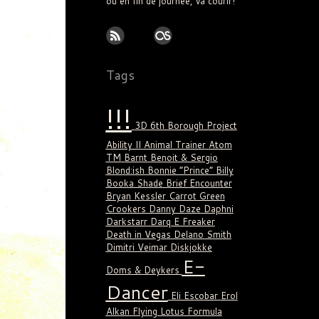
ou en fin de journée, va courir!
Tags
!!!
3D
6th Borough Project
Ability II
Animal Trainer
Atom
TM
Barnt
Benoit & Sergio
Blond:ish
Bonnie “Prince” Billy
Booka Shade
Brief Encounter
Bryan Kessler
Carrot Green
Crookers
Danny Daze
Daphni
Darkstarr
Darq E Freaker
Death in Vegas
Delano Smith
Dimitri Veimar
Diskjokke
E-
Doms & Deykers
Dancer
Eli Escobar
Erol
Alkan
Flying Lotus
Formula