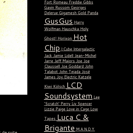
Fort Romeau
Freddie Gibbs
Gavin Russom
Georges
Delerue
Gigamesh
Gold Panda
GusGus
Harry
Wolfman
Hauschka
Holy
Hot
Ghost!
Horixon
Chip
I:Cube
Intergalactic
Jack
Jamie Lidell
Jean-Michel
Jarre
Jeff Majors
Joe
Joe
Claussell
Joe Goddard
John
Talabot
John Tejada
José
James
Joy Electric
Katzele
LCD
Kiwi
Kölsch
Soundsystem
Lee
‘Scratch’ Perry
Liv Spencer
Lizzie Paige
Love in Cage
Low
Luca C &
Tapes
Brigante
M.A.N.D.Y.
t de suite