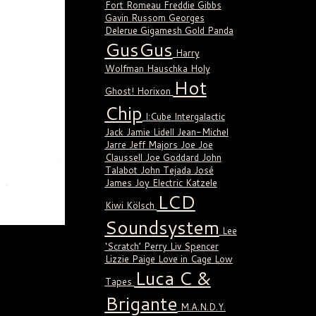
Fort Romeau
Freddie Gibbs
Gavin Russom
Georges
Delerue
Gigamesh
Gold Panda
GusGus
Harry
Wolfman
Hauschka
Holy
Hot
Ghost!
Horixon
Chip
I:Cube
Intergalactic
Jack
Jamie Lidell
Jean-Michel
Jarre
Jeff Majors
Joe
Joe
Claussell
Joe Goddard
John
Talabot
John Tejada
José
James
Joy Electric
Katzele
LCD
Kiwi
Kölsch
Soundsystem
Lee
‘Scratch’ Perry
Liv Spencer
Lizzie Paige
Love in Cage
Low
Luca C &
Tapes
Brigante
M.A.N.D.Y.