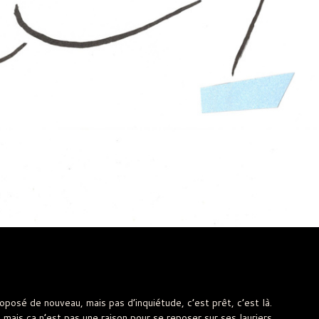
roposé de nouveau, mais pas d’inquiétude, c’est prêt, c’est là.
 mais ça n’est pas une raison pour se reposer sur ses lauriers.