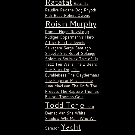
Ratatat
Ratcliffe
Raudive
Rex the Dog
Rhytch
Rick Rude
Robert Owens
Roisin Murphy
Roman Flügel
Röyskopp
Rüdiger Oppermann’s Harp
Attack
Run the Jewels
Selvagem
Serge Santiago
Shigeto
Shit Robot
Solange
Solomun
Soulwax
Tale of Us
Tazz
Ten Walls
The 2 Bears
The Black Dog
The
Bumblebeez
The Claydermans
The Emperor Machine
The
Juan MacLean
The Knife
The
Presets
The Rapture
Thomas
Bullock
Thomas Gold
Todd Terje
Tom
Demac
Van She
White
Shadow
WhoMadeWho
Will
Yacht
Samson