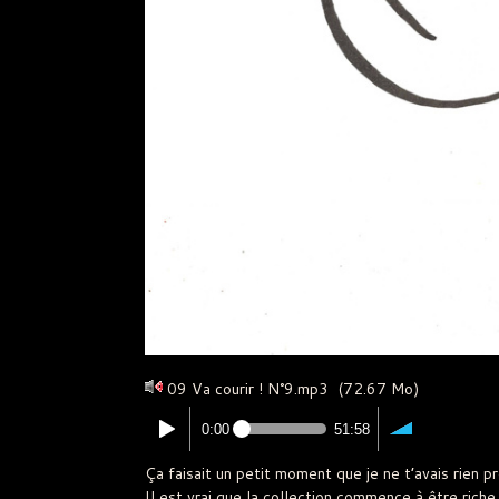
09 Va courir ! N°9.mp3
(72.67 Mo)
0:00
51:58
Ça faisait un petit moment que je ne t’avais rien p
Il est vrai que la collection commence à être riche,