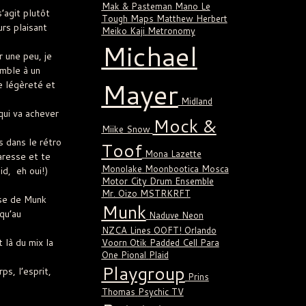
Mak & Pasteman
Mano Le
’agit plutôt
Tough
Maps
Matthew Herbert
rs plaisant
Meiko Kaji
Metronomy
Michael
 une peu, je
emble à un
Mayer
e légèreté et
Midland
ui va achever
Mock &
Miike Snow
s dans le rétro
Toof
Mona Lazette
caresse et te
Monolake
Moonbootica
Mosca
d, eh oui!)
Motor City Drum Ensemble
Mr. Oizo
MSTRKRFT
sse de Munk
Munk
qu’au
Naduve
Neon
NZCA Lines
OOFT!
Orlando
là du mix la
Voorn
Otik
Padded Cell
Para
One
Pional
Plaid
Playgroup
s, l’esprit,
Prins
Thomas
Psychic TV