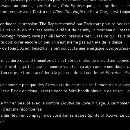
presque mollement, avec Ratatat,
Cold Fingers
que ça s’appelle mais il s
e on rempile avec l’instru de
When The Night
de Para One, il est toujou
ntiment la pression: The Rapture remixé par Darkstarr pour te pousser
illeurs voilà, dix minutes après le début de ce mix, un morceau qui ress
Borough Project, revu par Ali Herron, presque rien, juste ce qu’il faut d
 tu dois durer encore un peu on n’est même pas au tiers de la danse!
p de fouet. Avec Hauschka ils ont concocté une énergique
Compostela
q
, ça dure quasi dix minutes et c’est sérieux. plus de clins d’œil appuyé
 le répétitif, qui fait que la moindre variation va agir comme une douce 
 ton corps. Et pour accéder à la joie rien de tel que le bel
Elevator
(Plai
ous ne somme pas que des êtres extatiques et les ronflements de la ba
izzie Paige et Mona Lazette vont te faire bondir plus que de raison jus
de finir en beauté avec le sombre
Double
de Love in Cage. À ce moment 
e, c’est ma récompense.
rdin fleuri en compagnie de José James et ses Spirits of Above. Le corp
on?