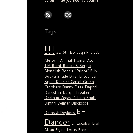
ou en fin de journée, va courir!
Tags
!!!
3D
6th Borough Project
Ability II
Animal Trainer
Atom
TM
Barnt
Benoit & Sergio
Blond:ish
Bonnie “Prince” Billy
Booka Shade
Brief Encounter
Bryan Kessler
Carrot Green
Crookers
Danny Daze
Daphni
Darkstarr
Darq E Freaker
Death in Vegas
Delano Smith
Dimitri Veimar
Diskjokke
E-
Doms & Deykers
Dancer
Eli Escobar
Erol
Alkan
Flying Lotus
Formula