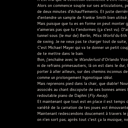
Alors on commence souple sur ses articulations, 
de deux minutes d’échauffements. Et juste derrièr
d’entendre un sample de frankie Smith bien utilisé.
Mais puisque que tu es en forme on peut monter ge
n’aimerais pas que tu t’endormes (ça s’est vu). D’a
tunnel sous (le mur de) Berlin,
Miss World
du 6th 
de swing. Je ne veux pas te charger tout de suite,
C’est Michael Mayer qui va te donner un petit cou
de te mettre dans le bain.
Bon, j’enchaîne avec le
Wanderlust
d’Orlando Voorn
ni de refrains primesautiers, là on est dans le dur,
porter à aller ailleurs, sur des chemins inconnus de
comme un prolongement hypnotique idéal.
Mais reprenons pied dans la chair, que diable! N
associés au chant discopute de ses bonnes amies L
redoutable piano de Daphni (
Fly Away
).
Et maintenant que tout est en place il est temps 
variété de la carnation de tes joues est émouvant
Maintenant redescendons doucement à travers le ja
on n’en sort pas; après tout c’est ça la musique, n