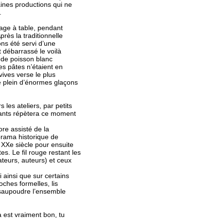
aines productions qui ne
.
age à table, pendant
rès la traditionnelle
ns été servi d’une
t débarrassé le voilà
 de poisson blanc
s pâtes n’étaient en
vives verse le plus
 plein d’énormes glaçons
les ateliers, par petits
nants répètera ce moment
re assisté de la
orama historique de
u XXe siècle pour ensuite
s. Le fil rouge restant les
rateurs, auteurs) et ceux
 ainsi que sur certains
roches formelles, lis
 saupoudre l’ensemble
 est vraiment bon, tu