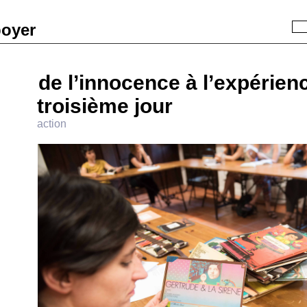
boyer
Recherche
« Précédent
|
Accueil
|
Suivant »
de l’innocence à l’expérien
troisième jour
action