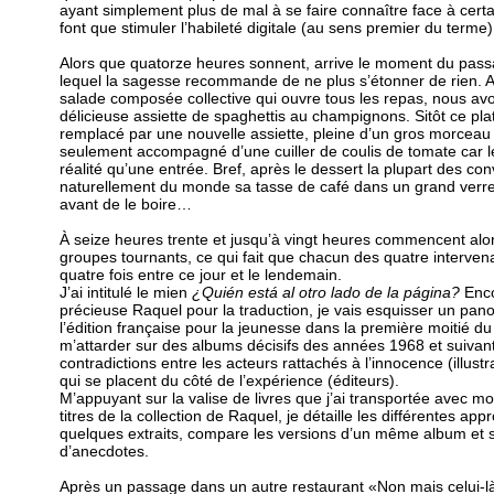
ayant simplement plus de mal à se faire connaître face à cert
font que stimuler l’habileté digitale (au sens premier du terme)
Alors que quatorze heures sonnent, arrive le moment du pass
lequel la sagesse recommande de ne plus s’étonner de rien. Ap
salade composée collective qui ouvre tous les repas, nous avo
délicieuse assiette de spaghettis au champignons. Sitôt ce pla
remplacé par une nouvelle assiette, pleine d’un gros morceau
seulement accompagné d’une cuiller de coulis de tomate car le
réalité qu’une entrée. Bref, après le dessert la plupart des con
naturellement du monde sa tasse de café dans un grand verre
avant de le boire…
À seize heures trente et jusqu’à vingt heures commencent alors 
groupes tournants, ce qui fait que chacun des quatre interve
quatre fois entre ce jour et le lendemain.
J’ai intitulé le mien
¿Quién está al otro lado de la página?
Enco
précieuse Raquel pour la traduction, je vais esquisser un pan
l’édition française pour la jeunesse dans la première moitié d
m’attarder sur des albums décisifs des années 1968 et suivante
contradictions entre les acteurs rattachés à l’innocence (illust
qui se placent du côté de l’expérience (éditeurs).
M’appuyant sur la valise de livres que j’ai transportée avec moi
titres de la collection de Raquel, je détaille les différentes app
quelques extraits, compare les versions d’un même album et
d’anecdotes.
Après un passage dans un autre restaurant «Non mais celui-là