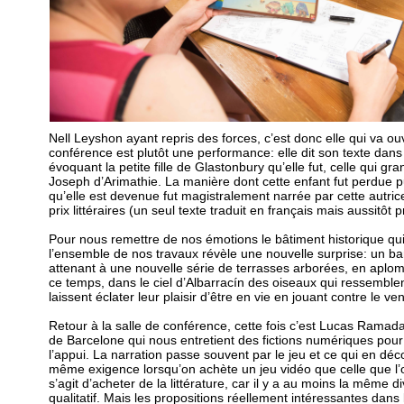
Nell Leyshon ayant repris des forces, c’est donc elle qui va ouv
conférence est plutôt une performance: elle dit son texte dans
évoquant la petite fille de Glastonbury qu’elle fut, celle qui gran
Joseph d’Arimathie. La manière dont cette enfant fut perdue pu
qu’elle est devenue fut magistralement narrée par cette autr
prix littéraires (un seul texte traduit en français mais aussitôt p
Pour nous remettre de nos émotions le bâtiment historique qui
l’ensemble de nos travaux révèle une nouvelle surprise: un bar
attenant à une nouvelle série de terrasses arborées, en aplom
ce temps, dans le ciel d’Albarracín des oiseaux qui ressemblent
laissent éclater leur plaisir d’être en vie en jouant contre le ven
Retour à la salle de conférence, cette fois c’est Lucas Ramada,
de Barcelone qui nous entretient des fictions numériques pour
l’appui. La narration passe souvent par le jeu et ce qui en décou
même exigence lorsqu’on achète un jeu vidéo que celle que l’o
s’agit d’acheter de la littérature, car il y a au moins la même d
qualitatif. Mais les propositions réellement intéressantes da