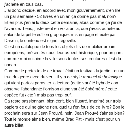
j’achète en tous cas.
J’ai donc décidé, en accord avec mon gouvernement, d’en lire
un par semaine - 52 livres en un an ça donne pas mal, non?
Et en plus j’en ai lu deux cette semaine, alors comme ça j’ai de
l’avance. Tiens, justement en voilà un là, que j’avais acheté au
salon de la petite édition graphique: mis en page et édité par
Dasein, le contenu est signé Legoville.
C’est un catalogue de tous les objets dits de mobilier urbain
européens, présentés sous leur aspect historique, pour un gars
comme moi qui aime la ville sous toutes ses coutures c’est du
nanan.
Comme le prétexte de ce travail était un festival du jardin - ou un
truc du genre avec du vert - il y a ce style
manuel de botanique
qui vient parfois parasiter la lecture (cette variété hybride / on
observe l’abondante floraison d’une variété éphémère / cette
espèce fut / etc ) mais pas trop, ouf.
Ca reste passionnant, bien écrit, bien illustré, imprimé sur trois
papiers ce qui ne gâche rien, quoi tu t’en fous de ce livre? Bon le
prochain sera sur Jean Prouvé, hein, Jean Prouvé t’aimes bien?
Tout le monde aime bien, même Brad Pitt - mais c’est pour un
autre billet.