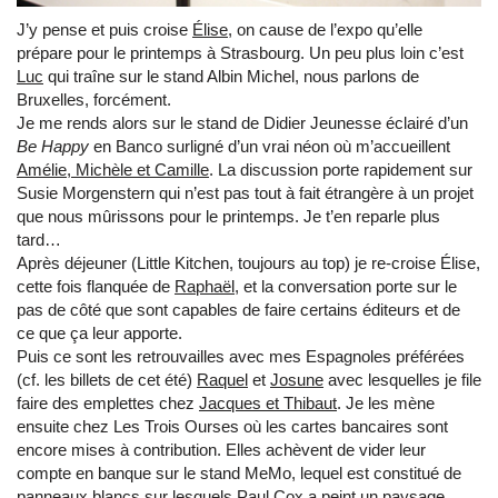
J’y pense et puis croise
Élise
, on cause de l’expo qu’elle
prépare pour le printemps à Strasbourg. Un peu plus loin c’est
Luc
qui traîne sur le stand Albin Michel, nous parlons de
Bruxelles, forcément.
Je me rends alors sur le stand de Didier Jeunesse éclairé d’un
Be Happy
en Banco surligné d’un vrai néon où m’accueillent
Amélie, Michèle et Camille
. La discussion porte rapidement sur
Susie Morgenstern qui n’est pas tout à fait étrangère à un projet
que nous mûrissons pour le printemps. Je t’en reparle plus
tard…
Après déjeuner (Little Kitchen, toujours au top) je re-croise Élise,
cette fois flanquée de
Raphaël
, et la conversation porte sur le
pas de côté que sont capables de faire certains éditeurs et de
ce que ça leur apporte.
Puis ce sont les retrouvailles avec mes Espagnoles préférées
(cf. les billets de cet été)
Raquel
et
Josune
avec lesquelles je file
faire des emplettes chez
Jacques et Thibaut
. Je les mène
ensuite chez Les Trois Ourses où les cartes bancaires sont
encore mises à contribution. Elles achèvent de vider leur
compte en banque sur le stand MeMo, lequel est constitué de
panneaux blancs sur lesquels Paul Cox a peint un paysage