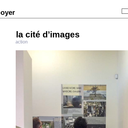
boyer
Recherche
« Précédent
|
Accueil
|
Suivant »
la cité d’images
action