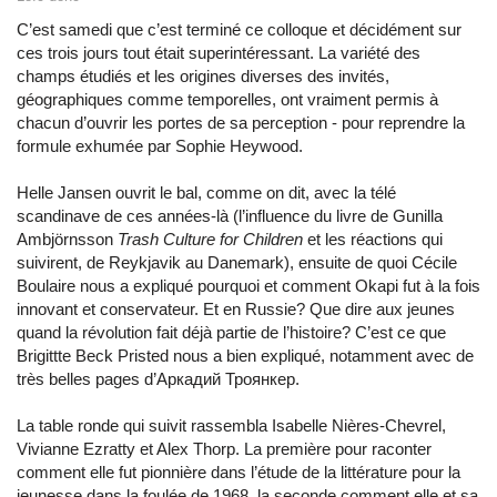
C’est samedi que c’est terminé ce colloque et décidément sur
ces trois jours tout était superintéressant. La variété des
champs étudiés et les origines diverses des invités,
géographiques comme temporelles, ont vraiment permis à
chacun d’ouvrir les portes de sa perception - pour reprendre la
formule exhumée par Sophie Heywood.
Helle Jansen ouvrit le bal, comme on dit, avec la télé
scandinave de ces années-là (l’influence du livre de Gunilla
Ambjörnsson
Trash Culture for Children
et les réactions qui
suivirent, de Reykjavik au Danemark), ensuite de quoi Cécile
Boulaire nous a expliqué pourquoi et comment Okapi fut à la fois
innovant et conservateur. Et en Russie? Que dire aux jeunes
quand la révolution fait déjà partie de l’histoire? C’est ce que
Brigittte Beck Pristed nous a bien expliqué, notamment avec de
très belles pages d’Аркадий Троянкер.
La table ronde qui suivit rassembla Isabelle Nières-Chevrel,
Vivianne Ezratty et Alex Thorp. La première pour raconter
comment elle fut pionnière dans l’étude de la littérature pour la
jeunesse dans la foulée de 1968, la seconde comment elle et sa