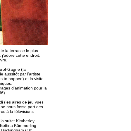
te la terrasse le plus
j’adore cette endroit,
vre.
brol-Gagne (la
aussitôt par l’artiste
 to happen) et la visite
niques.
trages d’animation pour la
56).
di (les aires de jeu vues
ne nous fasse part des
es à la télévisions
la suite: Kimberley
 Bettina Kümmerling-
id Buckingham (Oz