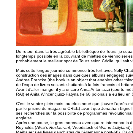
De retour dans la très agréable bibliothèque de Tours, je squat
longtemps possible en la couvrant de miettes de viennoiseries, 
probablement le meilleur spot de Tours selon Cécile, qui sait vi
Mais cette longue journée commence très fort avec Nelly Cha
construction des images dans quelques albums engagés) suivie 
Andrea Francke (the book is an object that enables other things
de l’expo de livres soixante-huitards à la fois français et britan
Avant d’aller manger il y a encore Anna Antoniazzi (courts-mé
RAI) et Anita Wincencjusz-Patyna (le 68 polonais a eu lieu en 
C’est le ventre plein mais toutefois noué que j’ouvre l’après-mi
par le prisme du magazine CREE) avant que Jonathan Bignell 
ses recherches sur la possibilité de programmes révolutionnair
anglaise.
Après une pause, le gros morceau avec quatre intervenants à 
Reynolds (
Alice’s Restaurant
, Woodstock et
War in Lollyland
),
Meibauer (les livres gauchistes de l’Allemagne post-68), Dav