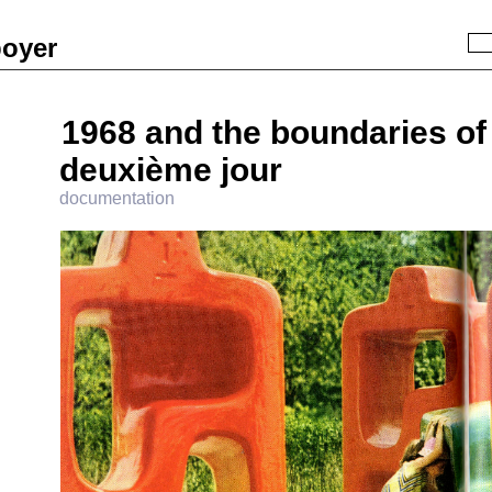
boyer
Recherche
« Précédent
|
Accueil
|
Suivant »
1968 and the boundaries of
deuxième jour
documentation