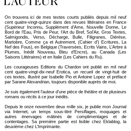
Loïc Boyer
On trouvera ici de mes textes courts publiés depuis mil neuf
cent quatre-vingt-quinze dans des revues littéraires en France
(Supérieur Inconnu, Supplément d’Ame, Nouvelle Donne, Le
Bord de l’Eau, Pris de Peur, l’Art du Bref, Sol’Air, Gros Textes,
Salmigondis, Verso, Décharge, Bulle, Filigranes, Diérèse,
Martobre, Comme ça et Autrement, (Cahier d’) Ecritures, La
Nef des Fous), en Belgique (Traversées, Ecrits Vains, L’Arbre à
Plumes, Inédit Nouveau, Bleu d’Encre), au Canada (Les
Saisons Littéraires) et en Italie (Les Cahiers du Ru).
Les courageuses Editions du Chardon ont publié en mil neuf
cent quatre-vingt-dix-neuf Erotica, un recueil de vingt-huit de
ces textes, illustré par Isabelle Pio et Antoine Lopez et préfacé
par Sarane Alexandrian, toujours disponible auprès de moi.
Je suis également l’auteur d’une pièce de théâtre et de plusieurs
romans ou récits à ce jour inédits.
Depuis le onze novembre deux mille six, je publie mon Journal
via Internet, un temps sous-titré Persiflages, moquages et
autres énervages mâtinés de complimentages et de
contentages. Sa première partie est lisible chez Eklablog, la
deuxième chez L’Imprimante.