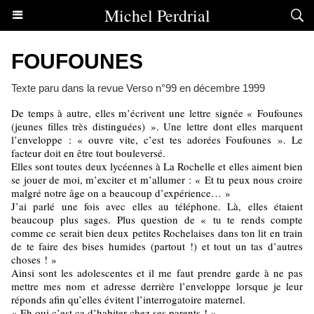
Michel Perdrial
FOUFOUNES
Texte paru dans la revue Verso n°99 en décembre 1999
De temps à autre, elles m’écrivent une lettre signée « Foufounes
(jeunes filles très distinguées) ». Une lettre dont elles marquent
l’enveloppe : « ouvre vite, c’est tes adorées Foufounes ». Le
facteur doit en être tout bouleversé.
Elles sont toutes deux lycéennes à La Rochelle et elles aiment bien
se jouer de moi, m’exciter et m’allumer : « Et tu peux nous croire
malgré notre âge on a beaucoup d’expérience… »
J’ai parlé une fois avec elles au téléphone. Là, elles étaient
beaucoup plus sages. Plus question de « tu te rends compte
comme ce serait bien deux petites Rochelaises dans ton lit en train
de te faire des bises humides (partout !) et tout un tas d’autres
choses ! »
Ainsi sont les adolescentes et il me faut prendre garde à ne pas
mettre mes nom et adresse derrière l’enveloppe lorsque je leur
réponds afin qu’elles évitent l’interrogatoire maternel.
« Eh oui c’est ça d’habiter chez ses parents ! »