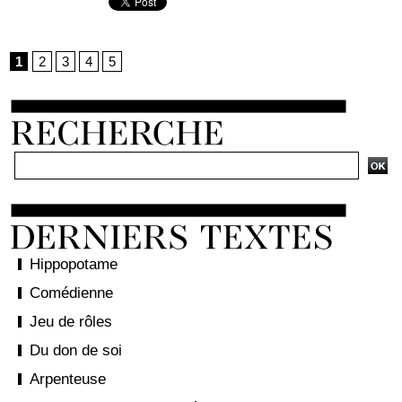
1
2
3
4
5
Hippopotame
Comédienne
Jeu de rôles
Du don de soi
Arpenteuse