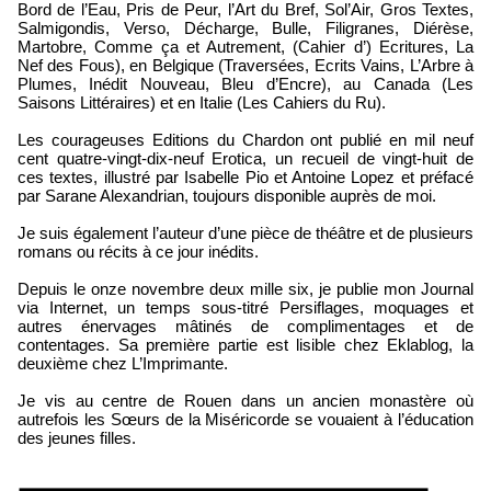
Bord de l’Eau, Pris de Peur, l’Art du Bref, Sol’Air, Gros Textes,
Salmigondis, Verso, Décharge, Bulle, Filigranes, Diérèse,
Martobre, Comme ça et Autrement, (Cahier d’) Ecritures, La
Nef des Fous), en Belgique (Traversées, Ecrits Vains, L’Arbre à
Plumes, Inédit Nouveau, Bleu d’Encre), au Canada (Les
Saisons Littéraires) et en Italie (Les Cahiers du Ru).
Les courageuses Editions du Chardon ont publié en mil neuf
cent quatre-vingt-dix-neuf Erotica, un recueil de vingt-huit de
ces textes, illustré par Isabelle Pio et Antoine Lopez et préfacé
par Sarane Alexandrian, toujours disponible auprès de moi.
Je suis également l’auteur d’une pièce de théâtre et de plusieurs
romans ou récits à ce jour inédits.
Depuis le onze novembre deux mille six, je publie mon Journal
via Internet, un temps sous-titré Persiflages, moquages et
autres énervages mâtinés de complimentages et de
contentages. Sa première partie est lisible chez Eklablog, la
deuxième chez L’Imprimante.
Je vis au centre de Rouen dans un ancien monastère où
autrefois les Sœurs de la Miséricorde se vouaient à l’éducation
des jeunes filles.