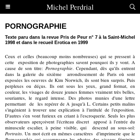
Michel Perdrial
PORNOGRAPHIE
Texte paru dans la revue Pris de Peur n° 7 à la Saint-Michel
1998 et dans le recueil Erotica en 1999
Ceux et celles (beaucoup moins nombreuses) qui se pressent à
cette exposition de photographies savent pourquoi ils y vont. A
cause de son titre:
Pornographie
. Cependant, dès qu'ils entrent
dans la galerie du sixième arrondissement de Paris où sont
exposées les oeuvres de Kim Norwich, ils sont bien surpris. Puis
perplexes ou déçus. Ils ont sous les yeux, grand format, en
couleur, les visages de douze jeunes femmes vraiment très belles,
souriantes, le regard intense. Des photos munies d'une lettre
permettant de les repérer de A jusqu'à L. Certains petits malins
s'ingénient à trouver une explication à l'intitulé de l'exposition.
D'autres s'en vont furieux en criant à l'escroquerie. Seuls les plus
observateurs aperçoivent l'écriteau discret apposé à l'entrée du
minuscule escalier, à peine visible, qui descend au sous-sol:
Portraits
. Un mot écrit en mêmes caractères d'imprimerie que le
Pornographie
qui accompagne les photos des visages féminins