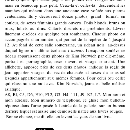
mais en beaucoup plus petit. Ceux-là et celles-là descendent les
marches qui mènent dans une ancienne cave voûtée aux pierres
centenaires. Ils y découvrent douze photos
grand format, en
,
couleur, de sexes féminins grands ouverts. Poils blonds, bruns ou
roux, follets ou drus. Clitoris discrets ou proéminents. Lèvres
finement ciselées ou quelque peu tombantes. Chaque photo est
accompagnée d'un numéro qui permet de la repérer de 1 jusqu'à
12. Au fond de cette salle souterraine, un rideau noir au-dessus
duquel figure un ultime écriteau:
L'auteur
. Lorsqu'on soulève ce
rideau apparaissent deux photos de Kim Norwich par elle-même,
portrait et pornographie, sexe ouvert et visage souriant. Une
affichette, apposée près de ces deux photos, indique la règle du
jeu: apparier visages du rez-de-chaussée et sexes du sous-sol
lesquels appartiennent aux mêmes femmes. Pour celui (ou celle)
qui réussira: une nuit avec Kim Norwich, jeune et belle métisse
asiatique.
A8, Bl, C5, D6, E10, F12, G3, H4, 111, J9, K2, L7. Mon nom et
mon adresse. Mon numéro de téléphone. Je glisse mon bulletin-
réponse dans l'urne posée à l'entrée de la galerie, sur un bureau
derrière lequel est assise une demoiselle nattée aux lèvres rouges.
-Bonne chance, me dit-elle, en levant les yeux de son livre.