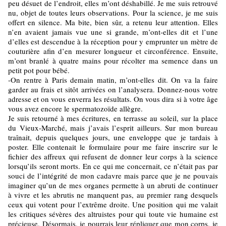
peu désuet de l’endroit, elles m’ont déshabillé. Je me suis retrouvé
nu, objet de toutes leurs observations. Pour la science, je me suis
offert en silence. Ma bite, bien sûr, a retenu leur attention. Elles
n’en avaient jamais vue une si grande, m’ont-elles dit et l’une
d’elles est descendue à la réception pour y emprunter un mètre de
couturière afin d’en mesurer longueur et circonférence. Ensuite,
m’ont branlé à quatre mains pour récolter ma semence dans un
petit pot pour bébé.
-On rentre à Paris demain matin, m’ont-elles dit. On va la faire
garder au frais et sitôt arrivées on l’analysera. Donnez-nous votre
adresse et on vous enverra les résultats. On vous dira si à votre âge
vous avez encore le spermatozoïde allègre.
Je suis retourné à mes écritures, en terrasse au soleil, sur la place
du Vieux-Marché, mais j’avais l’esprit ailleurs. Sur mon bureau
traînait, depuis quelques jours, une enveloppe que je tardais à
poster. Elle contenait le formulaire pour me faire inscrire sur le
fichier des affreux qui refusent de donner leur corps à la science
lorsqu’ils seront morts. En ce qui me concernait, ce n’était pas par
souci de l’intégrité de mon cadavre mais parce que je ne pouvais
imaginer qu’un de mes organes permette à un abruti de continuer
à vivre et les abrutis ne manquent pas, au premier rang desquels
ceux qui votent pour l’extrême droite. Une position qui me valait
les critiques sévères des altruistes pour qui toute vie humaine est
précieuse. Désormais, je pourrais leur répliquer que mon corps, je