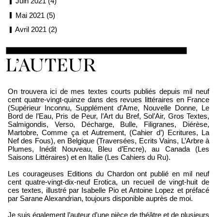
Juin 2021 (4)
Mai 2021 (5)
Avril 2021 (2)
Loïc Boyer
On trouvera ici de mes textes courts publiés depuis mil neuf
cent quatre-vingt-quinze dans des revues littéraires en France
(Supérieur Inconnu, Supplément d’Ame, Nouvelle Donne, Le
Bord de l’Eau, Pris de Peur, l’Art du Bref, Sol’Air, Gros Textes,
Salmigondis, Verso, Décharge, Bulle, Filigranes, Diérèse,
Martobre, Comme ça et Autrement, (Cahier d’) Ecritures, La
Nef des Fous), en Belgique (Traversées, Ecrits Vains, L’Arbre à
Plumes, Inédit Nouveau, Bleu d’Encre), au Canada (Les
Saisons Littéraires) et en Italie (Les Cahiers du Ru).
Les courageuses Editions du Chardon ont publié en mil neuf
cent quatre-vingt-dix-neuf Erotica, un recueil de vingt-huit de
ces textes, illustré par Isabelle Pio et Antoine Lopez et préfacé
par Sarane Alexandrian, toujours disponible auprès de moi.
Je suis également l’auteur d’une pièce de théâtre et de plusieurs