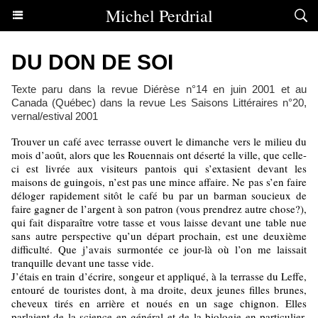
Michel Perdrial
DU DON DE SOI
Texte paru dans la revue Diérèse n°14 en juin 2001 et au
Canada (Québec) dans la revue Les Saisons Littéraires n°20,
vernal/estival 2001
Trouver un café avec terrasse ouvert le dimanche vers le milieu du
mois d’août, alors que les Rouennais ont déserté la ville, que celle-
ci est livrée aux visiteurs pantois qui s’extasient devant les
maisons de guingois, n’est pas une mince affaire. Ne pas s’en faire
déloger rapidement sitôt le café bu par un barman soucieux de
faire gagner de l’argent à son patron (vous prendrez autre chose?),
qui fait disparaître votre tasse et vous laisse devant une table nue
sans autre perspective qu’un départ prochain, est une deuxième
difficulté. Que j’avais surmontée ce jour-là où l’on me laissait
tranquille devant une tasse vide.
J’étais en train d’écrire, songeur et appliqué, à la terrasse du Leffe,
entouré de touristes dont, à ma droite, deux jeunes filles brunes,
cheveux tirés en arrière et noués en un sage chignon. Elles
parlaient de la science en général et de la biologie en particulier.