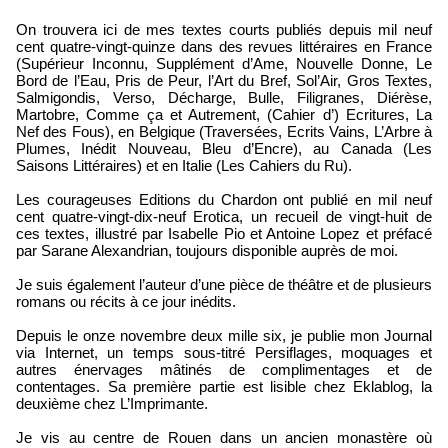
Loïc Boyer
On trouvera ici de mes textes courts publiés depuis mil neuf
cent quatre-vingt-quinze dans des revues littéraires en France
(Supérieur Inconnu, Supplément d’Ame, Nouvelle Donne, Le
Bord de l’Eau, Pris de Peur, l’Art du Bref, Sol’Air, Gros Textes,
Salmigondis, Verso, Décharge, Bulle, Filigranes, Diérèse,
Martobre, Comme ça et Autrement, (Cahier d’) Ecritures, La
Nef des Fous), en Belgique (Traversées, Ecrits Vains, L’Arbre à
Plumes, Inédit Nouveau, Bleu d’Encre), au Canada (Les
Saisons Littéraires) et en Italie (Les Cahiers du Ru).
Les courageuses Editions du Chardon ont publié en mil neuf
cent quatre-vingt-dix-neuf Erotica, un recueil de vingt-huit de
ces textes, illustré par Isabelle Pio et Antoine Lopez et préfacé
par Sarane Alexandrian, toujours disponible auprès de moi.
Je suis également l’auteur d’une pièce de théâtre et de plusieurs
romans ou récits à ce jour inédits.
Depuis le onze novembre deux mille six, je publie mon Journal
via Internet, un temps sous-titré Persiflages, moquages et
autres énervages mâtinés de complimentages et de
contentages. Sa première partie est lisible chez Eklablog, la
deuxième chez L’Imprimante.
Je vis au centre de Rouen dans un ancien monastère où