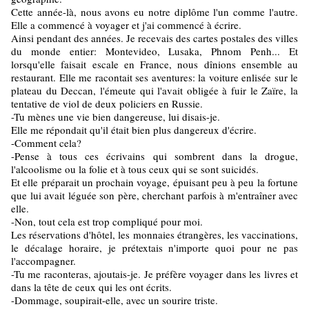
Cette année-là, nous avons eu notre diplôme l'un comme l'autre.
Elle a commencé à voyager et j'ai commencé à écrire.
Ainsi pendant des années. Je recevais des cartes postales des villes
du monde entier: Montevideo, Lusaka, Phnom Penh... Et
lorsqu'elle faisait escale en France, nous dînions ensemble au
restaurant. Elle me racontait ses aventures: la voiture enlisée sur le
plateau du Deccan, l'émeute qui l'avait obligée à fuir le Zaïre, la
tentative de viol de deux policiers en Russie.
-Tu mènes une vie bien dangereuse, lui disais-je.
Elle me répondait qu'il était bien plus dangereux d'écrire.
-Comment cela?
-Pense à tous ces écrivains qui sombrent dans la drogue,
l'alcoolisme ou la folie et à tous ceux qui se sont suicidés.
Et elle préparait un prochain voyage, épuisant peu à peu la fortune
que lui avait léguée son père, cherchant parfois à m'entraîner avec
elle.
-Non, tout cela est trop compliqué pour moi.
Les réservations d'hôtel, les monnaies étrangères, les vaccinations,
le décalage horaire, je prétextais n'importe quoi pour ne pas
l'accompagner.
-Tu me raconteras, ajoutais-je. Je préfère voyager dans les livres et
dans la tête de ceux qui les ont écrits.
-Dommage, soupirait-elle, avec un sourire triste.