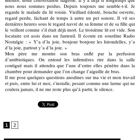
Bientôt, notre conversation flageole. Il y a déjà si longtemps que
nous nous sommes perdus. Depuis toujours me semble-t-il. Je
regarde le malade du lit voisin. Vieillard édenté, bouche ouverte,
regard perdu, lâchant de temps à autre un pet sonore. Il vit ses
dernières heures sous le regard navré de sa femme et de sa fille qui
le veillent comme s’il était déjà mort. Le troisième lit est vide. Son
locataire est assis dans un fauteuil. Il écoute en sourdine Radio
Nostalgie : « Y’a d’la joie, bonjour bonjour les hirondelles, y’a
d’la joie, partout y’a d’la joie. »
Mon père me montre son bras enflé par la perfusion
d’antibiotiques. On entend les infirmières rire dans la salle
contiguë mais il attendra que l’une d’entre elles pénètre dans la
chambre pour demander que l’on change l’aiguille de bras.
Il me pose quelques questions anodines sur ma vie et mon travail
et puis, entre lui et moi, s’installe, pesant comme une larme qui ne
coulera jamais, il ne me reste plus qu’à partir, le silence.
1
2