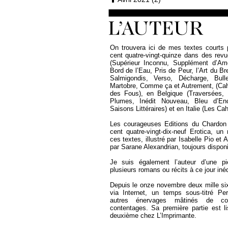
On trouvera ici de mes textes courts 
cent quatre-vingt-quinze dans des revu
(Supérieur Inconnu, Supplément d’Am
Bord de l’Eau, Pris de Peur, l’Art du Br
Salmigondis, Verso, Décharge, Bulle
Martobre, Comme ça et Autrement, (Cahi
des Fous), en Belgique (Traversées, E
Plumes, Inédit Nouveau, Bleu d’En
Saisons Littéraires) et en Italie (Les Ca
Les courageuses Editions du Chardon 
cent quatre-vingt-dix-neuf Erotica, un 
ces textes, illustré par Isabelle Pio et
par Sarane Alexandrian, toujours dispon
Je suis également l’auteur d’une p
plusieurs romans ou récits à ce jour inéd
Depuis le onze novembre deux mille six
via Internet, un temps sous-titré Pe
autres énervages mâtinés de co
contentages. Sa première partie est li
deuxième chez L’Imprimante.