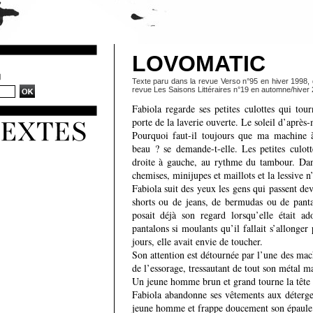
LOVOMATIC
Texte paru dans la revue Verso n°95 en hiver 1998, 
revue Les Saisons Littéraires n°19 en automne/hiver
Fabiola regarde ses petites culottes qui tou
porte de la laverie ouverte. Le soleil d’après
Pourquoi faut-il toujours que ma machine à
beau ? se demande-t-elle. Les petites culot
droite à gauche, au rythme du tambour. Dan
chemises, minijupes et maillots et la lessive n
Fabiola suit des yeux les gens qui passent de
shorts ou de jeans, de bermudas ou de pantalo
posait déjà son regard lorsqu’elle était a
pantalons si moulants qu’il fallait s’allonger 
jours, elle avait envie de toucher.
Son attention est détournée par l’une des mac
de l’essorage, tressautant de tout son métal ma
Un jeune homme brun et grand tourne la tête ve
Fabiola abandonne ses vêtements aux détergen
jeune homme et frappe doucement son épaule d