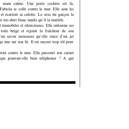
e main calme. Une porte cochère est là,
 Fabiola se colle contre le mur. Elle sent les
t écartent sa culotte. Le sexe du garçon la
e tee-shirt blanc tandis qu’il la martèle.
t immobiles et silencieuses. Elle enfourne ses
oile beige et rejoint la fraîcheur de son
d’un savon mousseux qu’elle rince d’un jet
ge nue sur son lit. Il est encore trop tôt pour
out contre le mur. Elle parcourt son carnet
qui pourrait-elle bien téléphoner ? A qui
 commentaire