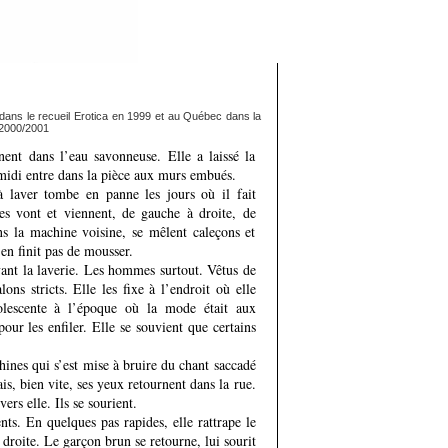
dans le recueil Erotica en 1999 et au Québec dans la
 2000/2001
rnent dans l’eau savonneuse. Elle a laissé la
-midi entre dans la pièce aux murs embués.
 laver tombe en panne les jours où il fait
tes vont et viennent, de gauche à droite, de
s la machine voisine, se mêlent caleçons et
’en finit pas de mousser.
vant la laverie. Les hommes surtout. Vêtus de
ns stricts. Elle les fixe à l’endroit où elle
dolescente à l’époque où la mode était aux
pour les enfiler. Elle se souvient que certains
hines qui s’est mise à bruire du chant saccadé
is, bien vite, ses yeux retournent dans la rue.
rs elle. Ils se sourient.
ts. En quelques pas rapides, elle rattrape le
roite. Le garçon brun se retourne, lui sourit