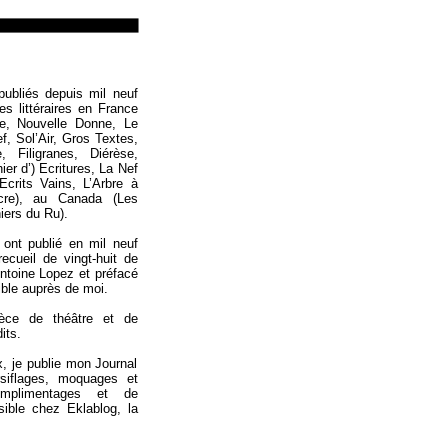
Loïc Boyer
publiés depuis mil neuf
es littéraires en France
e, Nouvelle Donne, Le
ef, Sol’Air, Gros Textes,
, Filigranes, Diérèse,
er d’) Ecritures, La Nef
crits Vains, L’Arbre à
cre), au Canada (Les
hiers du Ru).
ont publié en mil neuf
recueil de vingt-huit de
 Antoine Lopez et préfacé
ible auprès de moi.
ièce de théâtre et de
its.
, je publie mon Journal
rsiflages, moquages et
mplimentages et de
sible chez Eklablog, la