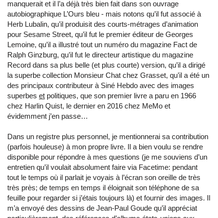
manquerait et il l’a déjà très bien fait dans son ouvrage
autobiographique L’Ours bleu - mais notons qu’il fut associé à
Herb Lubalin, qu’il produisit des courts-métrages d’animation
pour Sesame Street, qu’il fut le premier éditeur de Georges
Lemoine, qu’il a illustré tout un numéro du magazine Fact de
Ralph Ginzburg, qu’il fut le directeur artistique du magazine
Record dans sa plus belle (et plus courte) version, qu’il a dirigé
la superbe collection Monsieur Chat chez Grasset, qu’il a été un
des principaux contributeur à Siné Hebdo avec des images
superbes
et
politiques, que son premier livre a paru en 1966
chez Harlin Quist, le dernier en 2016 chez MeMo et
évidemment j’en passe…
Dans un registre plus personnel, je mentionnerai sa contribution
(parfois houleuse) à mon propre livre. Il a bien voulu se rendre
disponible pour répondre à mes questions (je me souviens d’un
entretien qu’il voulait absolument faire via Facetime: pendant
tout le temps où il parlait je voyais à l’écran son oreille de très
très près; de temps en temps il éloignait son téléphone de sa
feuille pour regarder si j’étais toujours là) et fournir des images. Il
m’a envoyé des dessins de Jean-Paul Goude qu’il appréciat