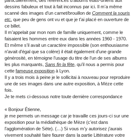
particulièrement, des références d’albums états-uniens aux
dessins fabuleux et tout à fait inconnus par ici. Il m'a même
scanné des images d’un carnet/brouillon de
Comment la souris
etc.
que peu de gens ont vu et que je t’ai placé en ouverture de
ce billet.
Il m’appelait par mon nom de famille uniquement, comme le
faisaient les hommes entre eux dans les années 1960 - 1970.
Et même s’il avait un caractère impossible (son enthousiasme
n’avait d’égal que sa colère) il était également d’une grande
générosité, en témoigne l’usage du titre de l’un de ses albums
les plus marquants,
Sans fin la fête
, qu’il nous a permis pour
cette
fameuse exposition
à Lyon.
Il y a trois mois à peine je le sollicitai à nouveau pour reproduire
une de ses images dans une autre exposition, à Mèze cette
fois.
Je te mets ci-dessous notre toute dernière correspondance
« Bonjour Étienne,
je me permets un message car je travaille ces jours-ci sur une
exposition pour la médiathèque de Mèze (c’est dans
l’agglomération de Sète). (…) Si vous m’y autorisez j’aurais
vivement souhaité faire figurer dans la partie Littérature votre