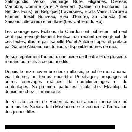
Salmigondis, Verso, Décharge, Bulle, Filigranes, Diérèse,
Martobre, Comme ça et Autrement, (Cahier d’) Ecritures, La
Nef des Fous), en Belgique (Traversées, Ecrits Vains, L’Arbre à
Plumes, Inédit Nouveau, Bleu d’Encre), au Canada (Les
Saisons Littéraires) et en Italie (Les Cahiers du Ru).
Les courageuses Editions du Chardon ont publié en mil neuf
cent quatre-vingt-dix-neuf Erotica, un recueil de vingt-huit de
ces textes, illustré par Isabelle Pio et Antoine Lopez et préfacé
par Sarane Alexandrian, toujours disponible auprès de moi.
Je suis également l’auteur d’une pièce de théâtre et de plusieurs
romans ou récits à ce jour inédits.
Depuis le onze novembre deux mille six, je publie mon Journal
via Internet, un temps sous-titré Persiflages, moquages et
autres énervages mâtinés de complimentages et de
contentages. Sa première partie est lisible chez Eklablog, la
deuxième chez L’Imprimante.
Je vis au centre de Rouen dans un ancien monastère où
autrefois les Sœurs de la Miséricorde se vouaient à l’éducation
des jeunes filles.