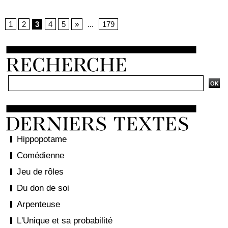
1
2
3
4
5
»
...
179
Hippopotame
Comédienne
Jeu de rôles
Du don de soi
Arpenteuse
L'Unique et sa probabilité