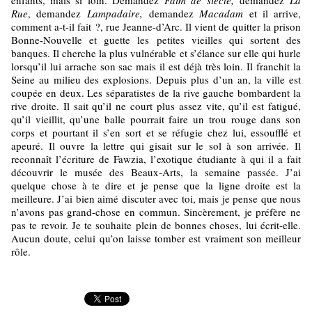
enfants, mais si loin. Demandez
Faim de siècle,
demandez
La
Rue
, demandez
Lampadaire,
demandez
Macadam
et il arrive,
comment a-t-il fait ?, rue Jeanne-d’Arc. Il vient de quitter la prison
Bonne-Nouvelle et guette les petites vieilles qui sortent des
banques. Il cherche la plus vulnérable et s’élance sur elle qui hurle
lorsqu’il lui arrache son sac mais il est déjà très loin. Il franchit la
Seine au milieu des explosions. Depuis plus d’un an, la ville est
coupée en deux. Les séparatistes de la rive gauche bombardent la
rive droite. Il sait qu’il ne court plus assez vite, qu’il est fatigué,
qu’il vieillit, qu’une balle pourrait faire un trou rouge dans son
corps et pourtant il s’en sort et se réfugie chez lui, essoufflé et
apeuré. Il ouvre la lettre qui gisait sur le sol à son arrivée. Il
reconnaît l’écriture de Fawzia, l’exotique étudiante à qui il a fait
découvrir le musée des Beaux-Arts, la semaine passée. J’ai
quelque chose à te dire et je pense que la ligne droite est la
meilleure. J’ai bien aimé discuter avec toi, mais je pense que nous
n’avons pas grand-chose en commun. Sincèrement, je préfère ne
pas te revoir. Je te souhaite plein de bonnes choses, lui écrit-elle.
Aucun doute, celui qu’on laisse tomber est vraiment son meilleur
rôle.