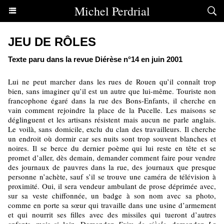
Michel Perdrial
JEU DE RÔLES
Texte paru dans la revue Diérèse n°14 en juin 2001
Lui ne peut marcher dans les rues de Rouen qu’il connaît trop
bien, sans imaginer qu’il est un autre que lui-même. Touriste non
francophone égaré dans la rue des Bons-Enfants, il cherche en
vain comment rejoindre la place de la Pucelle. Les maisons se
déglinguent et les artisans résistent mais aucun ne parle anglais.
Le voilà, sans domicile, exclu du clan des travailleurs. Il cherche
un endroit où dormir car ses nuits sont trop souvent blanches et
noires. Il se berce du dernier poème qui lui reste en tête et se
promet d’aller, dès demain, demander comment faire pour vendre
des journaux de pauvres dans la rue, des journaux que presque
personne n’achète, sauf s’il se trouve une caméra de télévision à
proximité. Oui, il sera vendeur ambulant de prose déprimée avec,
sur sa veste chiffonnée, un badge à son nom avec sa photo,
comme en porte sa sœur qui travaille dans une usine d’armement
et qui nourrit ses filles avec des missiles qui tueront d’autres