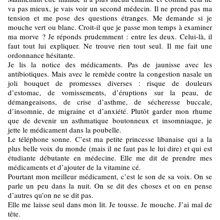
va pas mieux, je vais voir un second médecin. Il ne prend pas ma
tension et me pose des questions étranges. Me demande si je
mouche vert ou blanc. Croit-il que je passe mon temps à examiner
ma morve ? Je réponds prudemment : entre les deux. Celui-là, il
faut tout lui expliquer. Ne trouve rien tout seul. Il me fait une
ordonnance hésitante.
Je lis la notice des médicaments. Pas de jaunisse avec les
antibiotiques. Mais avec le remède contre la congestion nasale un
joli bouquet de promesses diverses : risque de douleurs
d’estomac, de vomissements, d’éruptions sur la peau, de
démangeaisons, de crise d’asthme, de sécheresse buccale,
d’insomnie, de migraine et d’anxiété. Plutôt garder mon rhume
que de devenir un asthmatique boutonneux et insomniaque, je
jette le médicament dans la poubelle.
Le téléphone sonne. C’est ma petite princesse libanaise qui a la
plus belle voix du monde (mais il ne faut pas le lui dire) et qui est
étudiante débutante en médecine. Elle me dit de prendre mes
médicaments et d’ajouter de la vitamine cé.
Pourtant mon meilleur médicament, c’est le son de sa voix. On se
parle un peu dans la nuit. On se dit des choses et on en pense
d’autres qu’on ne se dit pas.
Elle me laisse seul dans mon lit. Je tousse. Je mouche. J’ai mal de
tête.