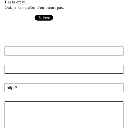
J’ai la crève.
Oui, je sais qu’on n’en meurt pas.
Nouveau commentaire :
Nom * :
Adresse email (non publiée) * :
Site web :
Commentaire * :