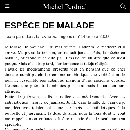
Michel Perdrial
ESPÈCE DE MALADE
Texte paru dans la revue Salmigondis n°14 en été 2000
Je tousse. Je mouche. J’ai mal de tête. J’attends le médecin et il
arrive. Me prend la tension, on ne sait jamais. Puis, la mèche en
bataille, m’explique ce que j’ai. J’essaie de lui dire que ce n’est
pas ça. Mais c’est trop tard, l’ordonnance est déjà rédigée.
J’avale les médicaments prescrits tout en pensant que ce cher
docteur aurait pu choisir comme antibiotique une variété dont le
nom ne ressemble pas autant au prénom d’une ancienne épouse.
J’espère être guéri trois minutes plus tard mais il faut toujours
attendre.
Faute de guérison, je lis la notice des médicaments. Avec les
antibiotiques : risque de jaunisse. Je file dans la salle de bain où je
me découvre totalement jaune. Je mets les antibiotiques à la
poubelle et j’augmente la dose de sirop pour la toux dont le goût
me rappelle mon enfance où être malade était le seul moment
agréable.
Maintenant être malade n’a plus aucun charme et comme cela ne