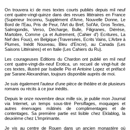
Loïc Boyer
On trouvera ici de mes textes courts publiés depuis mil neuf
cent quatre-vingt-quinze dans des revues littéraires en France
(Supérieur Inconnu, Supplément d’Ame, Nouvelle Donne, Le
Bord de l’Eau, Pris de Peur, l’Art du Bref, Sol’Air, Gros Textes,
Salmigondis, Verso, Décharge, Bulle, Filigranes, Diérèse,
Martobre, Comme ça et Autrement, (Cahier d’) Ecritures, La
Nef des Fous), en Belgique (Traversées, Ecrits Vains, L’Arbre à
Plumes, Inédit Nouveau, Bleu d’Encre), au Canada (Les
Saisons Littéraires) et en Italie (Les Cahiers du Ru).
Les courageuses Editions du Chardon ont publié en mil neuf
cent quatre-vingt-dix-neuf Erotica, un recueil de vingt-huit de
ces textes, illustré par Isabelle Pio et Antoine Lopez et préfacé
par Sarane Alexandrian, toujours disponible auprès de moi.
Je suis également l’auteur d’une pièce de théâtre et de plusieurs
romans ou récits à ce jour inédits.
Depuis le onze novembre deux mille six, je publie mon Journal
via Internet, un temps sous-titré Persiflages, moquages et
autres énervages mâtinés de complimentages et de
contentages. Sa première partie est lisible chez Eklablog, la
deuxième chez L’Imprimante.
Je vis au centre de Rouen dans un ancien monastère où