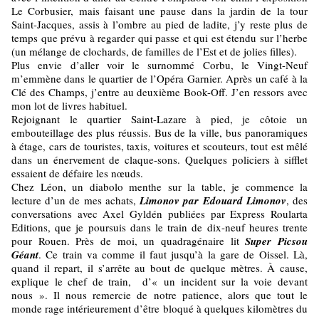
Le Corbusier, mais faisant une pause dans la jardin de la tour
Saint-Jacques, assis à l’ombre au pied de ladite, j’y reste plus de
temps que prévu à regarder qui passe et qui est étendu sur l’herbe
(un mélange de clochards, de familles de l’Est et de jolies filles).
Plus envie d’aller voir le surnommé Corbu, le Vingt-Neuf
m’emmène dans le quartier de l’Opéra Garnier. Après un café à la
Clé des Champs, j’entre au deuxième Book-Off. J’en ressors avec
mon lot de livres habituel.
Rejoignant le quartier Saint-Lazare à pied, je côtoie un
embouteillage des plus réussis. Bus de la ville, bus panoramiques
à étage, cars de touristes, taxis, voitures et scouteurs, tout est mêlé
dans un énervement de claque-sons. Quelques policiers à sifflet
essaient de défaire les nœuds.
Chez Léon, un diabolo menthe sur la table, je commence la
lecture d’un de mes achats,
Limonov par Edouard Limonov
, des
conversations avec Axel Gyldén publiées par Express Roularta
Editions,
que je poursuis dans le train de dix-neuf heures trente
pour Rouen. Près de moi, un quadragénaire lit
Super Picsou
Géant
. Ce train va comme il faut jusqu’à la gare de Oissel. Là,
quand il repart, il s’arrête au bout de quelque mètres. À cause,
explique le chef de train, d’« un incident sur la voie devant
nous ». Il nous remercie de notre patience, alors que tout le
monde rage intérieurement d’être bloqué à quelques kilomètres du