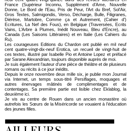
France (Supérieur Inconnu, Supplément d’Ame, Nouvelle
Donne, Le Bord de l’Eau, Pris de Peur, l’Art du Bref, Sol’Air,
Gros Textes, Salmigondis, Verso, Décharge, Bulle, Filigranes,
Diérèse, Martobre, Comme ça et Autrement, (Cahier d’)
Ecritures, La Nef des Fous), en Belgique (Traversées, Ecrits
Vains, L’Arbre à Plumes, Inédit Nouveau, Bleu d’Encre), au
Canada (Les Saisons Littéraires) et en Italie (Les Cahiers du
Ru).
Les courageuses Editions du Chardon ont publié en mil neuf
cent quatre-vingt-dix-neuf Erotica, un recueil de vingt-huit de
ces textes, illustré par Isabelle Pio et Antoine Lopez et préfacé
par Sarane Alexandrian, toujours disponible auprès de moi.
Je suis également l’auteur d’une pièce de théâtre et de plusieurs
romans ou récits à ce jour inédits.
Depuis le onze novembre deux mille six, je publie mon Journal
via Internet, un temps sous-titré Persiflages, moquages et
autres énervages mâtinés de complimentages et de
contentages. Sa première partie est lisible chez Eklablog, la
deuxième ici.
Je vis au centre de Rouen dans un ancien monastère où
autrefois les Sœurs de la Miséricorde se vouaient à l’éducation
des jeunes filles.