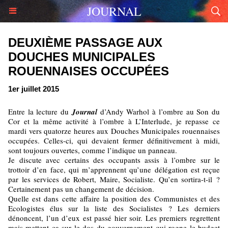
JOURNAL
DEUXIÈME PASSAGE AUX
DOUCHES MUNICIPALES
ROUENNAISES OCCUPÉES
1er juillet 2015
Entre la lecture du
Journal
d’Andy Warhol à l’ombre au Son du
Cor et la même activité à l’ombre à L’Interlude, je repasse ce
mardi vers quatorze heures aux Douches Municipales rouennaises
occupées. Celles-ci, qui devaient fermer définitivement à midi,
sont toujours ouvertes, comme l’indique un panneau.
Je discute avec certains des occupants assis à l’ombre sur le
trottoir d’en face, qui m’apprennent qu’une délégation est reçue
par les services de Robert, Maire, Socialiste. Qu’en sortira-t-il ?
Certainement pas un changement de décision.
Quelle est dans cette affaire la position des Communistes et des
Ecologistes élus sur la liste des Socialistes ? Les derniers
dénoncent, l’un d’eux est passé hier soir. Les premiers regrettent
mais mettent ça sur le dos du gouvernement qui rogne le budget