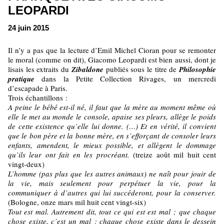
LEOPARDI
24 juin 2015
Il n’y a pas que la lecture d’Emil Michel Cioran pour se remonter
le moral (comme on dit), Giacomo Leopardi est bien aussi, dont je
lisais les extraits du
Zibaldone
publiés sous le titre de
Philosophie
pratique
dans la Petite Collection Rivages, un mercredi
d’escapade à Paris.
Trois échantillons :
A peine le bébé est-il né, il faut que la mère au moment même où
elle le met au monde le console, apaise ses pleurs, allège le poids
de cette existence qu’elle lui donne. (…) Et en vérité, il convient
que le bon père et la bonne mère, en s’efforçant de consoler leurs
enfants, amendent, le mieux possible, et allègent le dommage
qu’ils leur ont fait en les procréant.
(treize août mil huit cent
vingt-deux)
L’homme (pas plus que les autres animaux) ne naît pour jouir de
la vie, mais seulement pour perpétuer la vie, pour la
communiquer à d’autres qui lui succéderont, pour la conserver.
(Bologne, onze mars mil huit cent vingt-six)
Tout est mal. Autrement dit, tout ce qui est est mal ; que chaque
chose existe, c’est un mal ; chaque chose existe dans le dessein