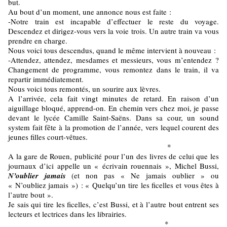
but.
Au bout d’un moment, une annonce nous est faite :
-Notre train est incapable d’effectuer le reste du voyage.
Descendez et dirigez-vous vers la voie trois. Un autre train va vous
prendre en charge.
Nous voici tous descendus, quand le même intervient à nouveau :
-Attendez, attendez, mesdames et messieurs, vous m’entendez ?
Changement de programme, vous remontez dans le train, il va
repartir immédiatement.
Nous voici tous remontés, un sourire aux lèvres.
A l’arrivée, cela fait vingt minutes de retard. En raison d’un
aiguillage bloqué, apprend-on. En chemin vers chez moi, je passe
devant le lycée Camille Saint-Saëns. Dans sa cour, un sound
system fait fête à la promotion de l’année, vers lequel courent des
jeunes filles court-vêtues.
*
A la gare de Rouen, publicité pour l’un des livres de celui que les
journaux d’ici appelle un « écrivain rouennais », Michel Bussi,
N’oublier jamais
(et non pas « Ne jamais oublier » ou
« N’oubliez jamais ») : « Quelqu’un tire les ficelles et vous êtes à
l’autre bout ».
Je sais qui tire les ficelles, c’est Bussi, et à l’autre bout entrent ses
lecteurs et lectrices dans les librairies.
*