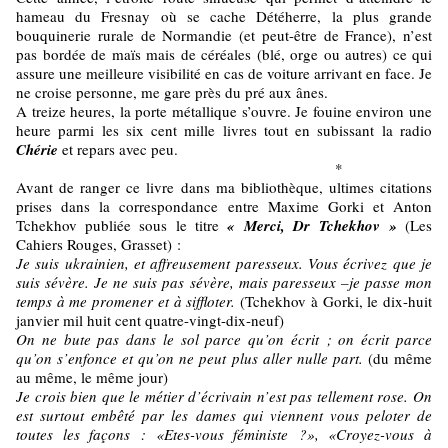
hameau du Fresnay où se cache Détéherre, la plus grande
bouquinerie rurale de Normandie (et peut-être de France), n’est
pas bordée de maïs mais de céréales (blé, orge ou autres) ce qui
assure une meilleure visibilité en cas de voiture arrivant en face. Je
ne croise personne, me gare près du pré aux ânes.
A treize heures, la porte métallique s’ouvre. Je fouine environ une
heure parmi les six cent mille livres tout en subissant la radio
Chérie
et repars avec peu.
*
Avant de ranger ce livre dans ma bibliothèque, ultimes citations
prises dans la correspondance entre Maxime Gorki et Anton
Tchekhov publiée sous le titre
« Merci, Dr Tchekhov »
(Les
Cahiers Rouges, Grasset) :
Je suis ukrainien, et affreusement paresseux. Vous écrivez que je
suis sévère. Je ne suis pas sévère, mais paresseux –je passe mon
temps à me promener et à siffloter.
(Tchekhov à Gorki, le dix-huit
janvier mil huit cent quatre-vingt-dix-neuf)
On ne bute pas dans le sol parce qu’on écrit ; on écrit parce
qu’on s’enfonce et qu’on ne peut plus aller nulle part.
(du même
au même, le même jour)
Je crois bien que le métier d’écrivain n’est pas tellement rose. On
est surtout embêté par les dames qui viennent vous peloter de
toutes les façons : «Etes-vous féministe ?», «Croyez-vous à