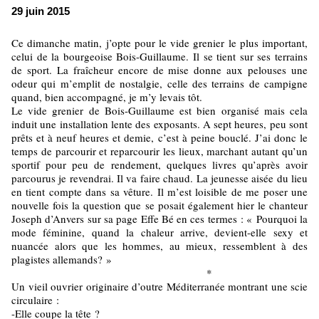
29 juin 2015
Ce dimanche matin, j’opte pour le vide grenier le plus important,
celui de la bourgeoise Bois-Guillaume. Il se tient sur ses terrains
de sport. La fraîcheur encore de mise donne aux pelouses une
odeur qui m’emplit de nostalgie, celle des terrains de campigne
quand, bien accompagné, je m’y levais tôt.
Le vide grenier de Bois-Guillaume est bien organisé mais cela
induit une installation lente des exposants. A sept heures, peu sont
prêts et à neuf heures et demie, c’est à peine bouclé. J’ai donc le
temps de parcourir et reparcourir les lieux, marchant autant qu’un
sportif pour peu de rendement, quelques livres qu’après avoir
parcourus je revendrai. Il va faire chaud. La jeunesse aisée du lieu
en tient compte dans sa vêture. Il m’est loisible de me poser une
nouvelle fois la question que se posait également hier le chanteur
Joseph d’Anvers sur sa page Effe Bé en ces termes : « Pourquoi la
mode féminine, quand la chaleur arrive, devient-elle sexy et
nuancée alors que les hommes, au mieux, ressemblent à des
plagistes allemands? »
*
Un vieil ouvrier originaire d’outre Méditerranée montrant une scie
circulaire :
-Elle coupe la tête ?