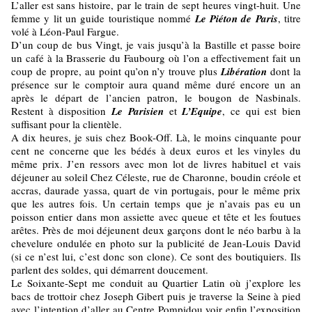
L’aller est sans histoire, par le train de sept heures vingt-huit. Une
femme y lit un guide touristique nommé
Le Piéton de Paris
, titre
volé à Léon-Paul Fargue.
D’un coup de bus Vingt, je vais jusqu’à la Bastille et passe boire
un café à la Brasserie du Faubourg où l’on a effectivement fait un
coup de propre, au point qu’on n’y trouve plus
Libération
dont la
présence sur le comptoir aura quand même duré encore un an
après le départ de l’ancien patron, le bougon de Nasbinals.
Restent à disposition
Le Parisien
et
L’Equipe
, ce qui est bien
suffisant pour la clientèle.
A dix heures, je suis chez Book-Off. Là, le moins cinquante pour
cent ne concerne que les bédés à deux euros et les vinyles du
même prix. J’en ressors avec mon lot de livres habituel et vais
déjeuner au soleil Chez Céleste, rue de Charonne, boudin créole et
accras, daurade yassa, quart de vin portugais, pour le même prix
que les autres fois. Un certain temps que je n’avais pas eu un
poisson entier dans mon assiette avec queue et tête et les foutues
arêtes. Près de moi déjeunent deux garçons dont le néo barbu à la
chevelure ondulée en photo sur la publicité de Jean-Louis David
(si ce n’est lui, c’est donc son clone). Ce sont des boutiquiers. Ils
parlent des soldes, qui démarrent doucement.
Le Soixante-Sept me conduit au Quartier Latin où j’explore les
bacs de trottoir chez Joseph Gibert puis je traverse la Seine à pied
avec l’intention d’aller au Centre Pompidou voir enfin l’exposition