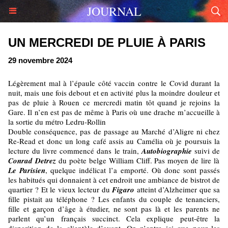
JOURNAL
UN MERCREDI DE PLUIE À PARIS
29 novembre 2024
Légèrement mal à l’épaule côté vaccin contre le Covid durant la
nuit, mais une fois debout et en activité plus la moindre douleur et
pas de pluie à Rouen ce mercredi matin tôt quand je rejoins la
Gare. Il n’en est pas de même à Paris où une drache m’accueille à
la sortie du métro Ledru-Rollin
Double conséquence, pas de passage au Marché d’Aligre ni chez
Re-Read et donc un long café assis au Camélia où je poursuis la
lecture du livre commencé dans le train,
Autobiographie
suivi de
Conrad Detrez
du poète belge William Cliff. Pas moyen de lire là
Le Parisien
, quelque indélicat l’a emporté. Où donc sont passés
les habitués qui donnaient à cet endroit une ambiance de bistrot de
quartier ? Et le vieux lecteur du
Figaro
atteint d’Alzheimer que sa
fille pistait au téléphone ? Les enfants du couple de tenanciers,
fille et garçon d’âge à étudier, ne sont pas là et les parents ne
parlent qu’un français succinct. Cela explique peut-être la