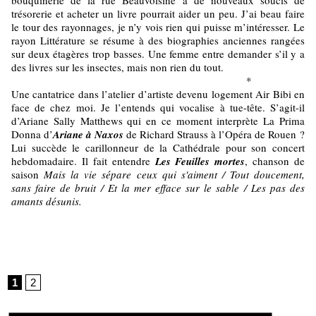
bouquinerie de la rue Beauvoisine a de nouveaux soucis de
trésorerie et acheter un livre pourrait aider un peu. J’ai beau faire
le tour des rayonnages, je n’y vois rien qui puisse m’intéresser. Le
rayon Littérature se résume à des biographies anciennes rangées
sur deux étagères trop basses. Une femme entre demander s’il y a
des livres sur les insectes, mais non rien du tout.
*
Une cantatrice dans l’atelier d’artiste devenu logement Air Bibi en
face de chez moi. Je l’entends qui vocalise à tue-tête. S’agit-il
d’Ariane Sally Matthews qui en ce moment interprète La Prima
Donna d’
Ariane à Naxos
de Richard Strauss à l’Opéra de Rouen ?
Lui succède le carillonneur de la Cathédrale pour son concert
hebdomadaire. Il fait entendre
Les Feuilles mortes
, chanson de
saison
Mais la vie sépare ceux qui s'aiment / Tout doucement,
sans faire de bruit / Et la mer efface sur le sable / Les pas des
amants désunis.
1
2