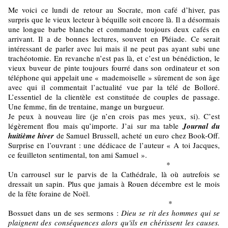
Me voici ce lundi de retour au Socrate, mon café d’hiver, pas
surpris que le vieux lecteur à béquille soit encore là. Il a désormais
une longue barbe blanche et commande toujours deux cafés en
arrivant. Il a de bonnes lectures, souvent en Pléiade. Ce serait
intéressant de parler avec lui mais il ne peut pas ayant subi une
trachéotomie. En revanche n’est pas là, et c’est un bénédiction, le
vieux buveur de pinte toujours fourré dans son ordinateur et son
téléphone qui appelait une « mademoiselle » sûrement de son âge
avec qui il commentait l’actualité vue par la télé de Bolloré.
L’essentiel de la clientèle est constituée de couples de passage.
Une femme, fin de trentaine, mange un burgueur.
Je peux à nouveau lire (je n’en crois pas mes yeux, si). C’est
légèrement flou mais qu’importe. J’ai sur ma table
Journal du
huitième hiver
de Samuel Brussell, acheté un euro chez Book-Off.
Surprise en l’ouvrant : une dédicace de l’auteur « A toi Jacques,
ce feuilleton sentimental, ton ami Samuel ».
*
Un carrousel sur le parvis de la Cathédrale, là où autrefois se
dressait un sapin. Plus que jamais à Rouen décembre est le mois
de la fête foraine de Noël.
*
Bossuet dans un de ses sermons :
Dieu se rit des hommes qui se
plaignent des conséquences alors qu'ils en chérissent les causes.