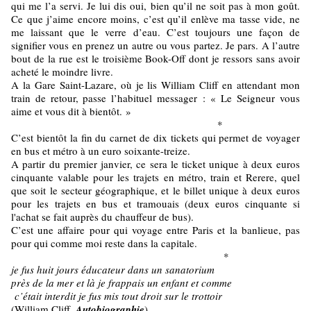
qui me l’a servi. Je lui dis oui, bien qu’il ne soit pas à mon goût.
Ce que j’aime encore moins, c’est qu’il enlève ma tasse vide, ne
me laissant que le verre d’eau. C’est toujours une façon de
signifier vous en prenez un autre ou vous partez. Je pars. A l’autre
bout de la rue est le troisième Book-Off dont je ressors sans avoir
acheté le moindre livre.
A la Gare Saint-Lazare, où je lis William Cliff en attendant mon
train de retour, passe l’habituel messager : « Le Seigneur vous
aime et vous dit à bientôt. »
*
C’est bientôt la fin du carnet de dix tickets qui permet de voyager
en bus et métro à un euro soixante-treize.
A partir du premier janvier, ce sera le ticket unique à deux euros
cinquante valable pour les trajets en métro, train et Rerere, quel
que soit le secteur géographique, et le billet unique à deux euros
pour les trajets en bus et tramouais (deux euros cinquante si
l'achat se fait auprès du chauffeur de bus).
C’est une affaire pour qui voyage entre Paris et la banlieue, pas
pour qui comme moi reste dans la capitale.
*
je fus huit jours éducateur dans un sanatorium
près de la mer et là je frappais un enfant et comme
c’était interdit je fus mis tout droit sur le trottoir
(William Cliff,
Autobiographie
)