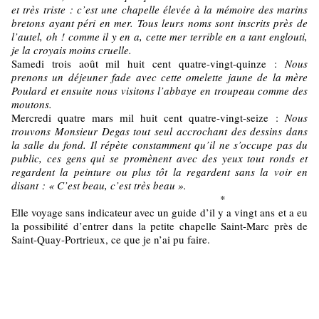
et très triste : c’est une chapelle élevée à la mémoire des marins
bretons ayant péri en mer. Tous leurs noms sont inscrits près de
l’autel, oh ! comme il y en a, cette mer terrible en a tant englouti,
je la croyais moins cruelle.
Samedi trois août mil huit cent quatre-vingt-quinze :
Nous
prenons un déjeuner fade avec cette omelette jaune de la mère
Poulard et ensuite nous visitons l’abbaye en troupeau comme des
moutons.
Mercredi quatre mars mil huit cent quatre-vingt-seize :
Nous
trouvons Monsieur Degas tout seul accrochant des dessins dans
la salle du fond. Il répète constamment qu’il ne s’occupe pas du
public, ces gens qui se promènent avec des yeux tout ronds et
regardent la peinture ou plus tôt la regardent sans la voir en
disant : « C’est beau, c’est très beau ».
*
Elle voyage sans indicateur avec un guide d’il y a vingt ans et a eu
la possibilité d’entrer dans la petite chapelle Saint-Marc près de
Saint-Quay-Portrieux, ce que je n’ai pu faire.