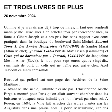
ET TROIS LIVRES DE PLUS
26 novembre 2024
Comme si je n’avais pas déjà trop de livres, il faut que vendredi
matin je me laisse aller à en acheter trois par correspondance, la
faute à Gibert Joseph et à ses prix bas sans rapport avec ceux
pratiqués dans la boutique du boulevard Saint-Michel,
Journal
Tome 1, Les Années
Hongroises (1943-1948)
de Sándor Márai
(Albin Michel),
Journal 1946-1949
de Max Frisch (Gallimard) et
Ceux qui ne dormaient pas - Journal, 1944-1946
de Jacqueline
Mesnil-Amar (Stock), le tout pour sept euros quatre-vingt-dix,
sans frais de port, un colis qui ne traîne pas, arrivé chez Axel
Telecom ce lundi après-midi.
*
Retrouvé ça, prélevé sut une page des Archives de la Seine
Maritime :
« Avant le 18e siècle, l'intimité n'existe pas. L'historienne Arlette
Farge a montré pour Paris qu'on allait souvent chercher dans les
buissons et bosquets cette intimité que l’on n'avait pas chez soi. A
Rouen, en 1684, la Ville fait arracher des arbres plantés par les
Augustins dans une prairie hors la porte Martainville, car des