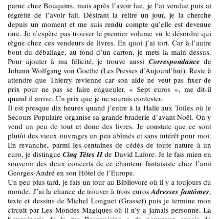
parue chez Bouquins, mais après l’avoir lue, je l’ai vendue puis ai
regretté de l’avoir fait. Désirant la relire un jour, je la cherche
depuis un moment et me suis rendu compte qu’elle est devenue
rare. Je n’espère pas trouver le premier volume vu le désordre qui
règne chez ces vendeurs de livres. En quoi j’ai tort. Car à l’autre
bout du déballage, au fond d’un carton, je mets la main dessus.
Pour ajouter à ma félicité, je trouve aussi
Correspondance
de
Johann Wolfgang von Goethe (Les Presses d’Aujourd’hui). Reste à
attendre que Thierry revienne car son aide ne veut pas fixer de
prix pour ne pas se faire engueuler. « Sept euros », me dit-il
quand il arrive. Un prix que je ne saurais contester.
Il est presque dix heures quand j’entre à la Halle aux Toiles où le
Secours Populaire organise sa grande braderie d’avant Noël. On y
vend un peu de tout et donc des livres. Je constate que ce sont
plutôt des vieux ouvrages un peu abîmés et sans intérêt pour moi.
En revanche, parmi les centaines de cédés de toute nature à un
euro, je distingue
Cinq Têtes II
de David Lafore. Je le fais mien en
souvenir des deux concerts de ce chanteur fantaisiste chez l’ami
Georges-André en son Hôtel de l’Europe.
Un peu plus tard, je fais un tour au Bibliovore où il y a toujours du
monde. J’ai la chance de trouver à trois euros
Adresses fantômes
,
texte et dessins de Michel Longuet (Grasset) puis je termine mon
circuit par Les Mondes Magiques où il n’y a jamais personne. La