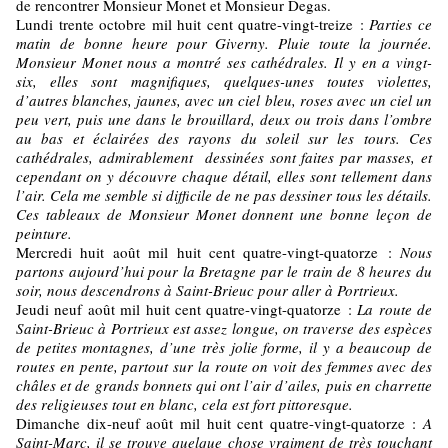
de rencontrer Monsieur Monet et Monsieur Degas.
Lundi trente octobre mil huit cent quatre-vingt-treize :
Parties ce
matin de bonne heure pour Giverny. Pluie toute la journée.
Monsieur Monet nous a montré ses cathédrales. Il y en a vingt-
six, elles sont magnifiques, quelques-unes toutes violettes,
d’autres blanches, jaunes, avec un ciel bleu, roses avec un ciel un
peu vert, puis une dans le brouillard, deux ou trois dans l’ombre
au bas et éclairées des rayons du soleil sur les tours. Ces
cathédrales, admirablement dessinées sont faites par masses, et
cependant on y découvre chaque détail, elles sont tellement dans
l’air. Cela me semble si difficile de ne pas dessiner tous les détails.
Ces tableaux de Monsieur Monet donnent une bonne leçon de
peinture.
Mercredi huit août mil huit cent quatre-vingt-quatorze :
Nous
partons aujourd’hui pour la Bretagne par le train de 8 heures du
soir, nous descendrons à Saint-Brieuc pour aller à Portrieux.
Jeudi neuf août mil huit cent quatre-vingt-quatorze :
La route de
Saint-Brieuc à Portrieux est assez longue, on traverse des espèces
de petites montagnes, d’une très jolie forme, il y a beaucoup de
routes en pente, partout sur la route on voit des femmes avec des
châles et de grands bonnets qui ont l’air d’ailes, puis en charrette
des religieuses tout en blanc, cela est fort pittoresque.
Dimanche dix-neuf août mil huit cent quatre-vingt-quatorze :
A
Saint-Marc, il se trouve quelque chose vraiment de très touchant