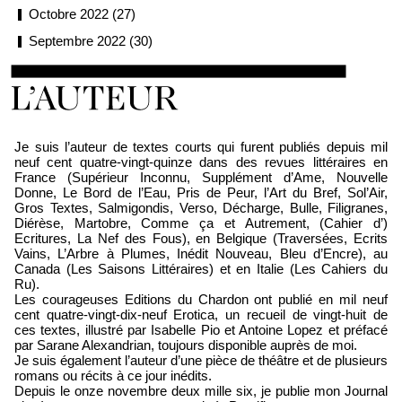
Octobre 2022 (27)
Septembre 2022 (30)
Loïc Boyer
Je suis l’auteur de textes courts qui furent publiés depuis mil
neuf cent quatre-vingt-quinze dans des revues littéraires en
France (Supérieur Inconnu, Supplément d’Ame, Nouvelle
Donne, Le Bord de l’Eau, Pris de Peur, l’Art du Bref, Sol’Air,
Gros Textes, Salmigondis, Verso, Décharge, Bulle, Filigranes,
Diérèse, Martobre, Comme ça et Autrement, (Cahier d’)
Ecritures, La Nef des Fous), en Belgique (Traversées, Ecrits
Vains, L’Arbre à Plumes, Inédit Nouveau, Bleu d’Encre), au
Canada (Les Saisons Littéraires) et en Italie (Les Cahiers du
Ru).
Les courageuses Editions du Chardon ont publié en mil neuf
cent quatre-vingt-dix-neuf Erotica, un recueil de vingt-huit de
ces textes, illustré par Isabelle Pio et Antoine Lopez et préfacé
par Sarane Alexandrian, toujours disponible auprès de moi.
Je suis également l’auteur d’une pièce de théâtre et de plusieurs
romans ou récits à ce jour inédits.
Depuis le onze novembre deux mille six, je publie mon Journal