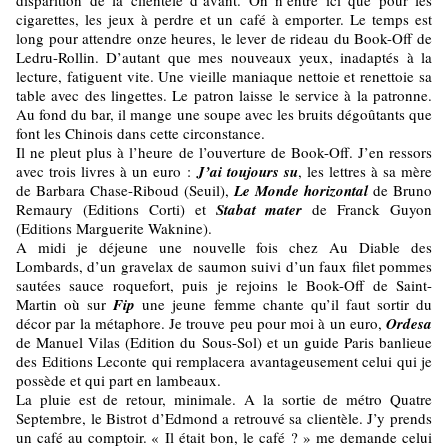
disparition de la clientèle d’avant. On n’entre ici que pour les
cigarettes, les jeux à perdre et un café à emporter. Le temps est
long pour attendre onze heures, le lever de rideau du Book-Off de
Ledru-Rollin. D’autant que mes nouveaux yeux, inadaptés à la
lecture, fatiguent vite. Une vieille maniaque nettoie et renettoie sa
table avec des lingettes. Le patron laisse le service à la patronne.
Au fond du bar, il mange une soupe avec les bruits dégoûtants que
font les Chinois dans cette circonstance.
Il ne pleut plus à l’heure de l’ouverture de Book-Off. J’en ressors
avec trois livres à un euro :
J’ai toujours su
, les lettres à sa mère
de Barbara Chase-Riboud (Seuil),
Le Monde
horizontal
de Bruno
Remaury (Editions Corti) et
Stabat mater
de Franck Guyon
(Editions Marguerite Waknine).
A midi je déjeune une nouvelle fois chez Au Diable des
Lombards, d’un gravelax de saumon suivi d’un faux filet pommes
sautées sauce roquefort, puis je rejoins le Book-Off de Saint-
Martin où sur
Fip
une jeune femme chante qu’il faut sortir du
décor par la métaphore. Je trouve peu pour moi à un euro,
Ordesa
de Manuel Vilas (Edition du Sous-Sol) et un guide Paris banlieue
des Editions Leconte qui remplacera avantageusement celui qui je
possède et qui part en lambeaux.
La pluie est de retour, minimale. A la sortie de métro Quatre
Septembre, le Bistrot d’Edmond a retrouvé sa clientèle. J’y prends
un café au comptoir. « Il était bon, le café ? » me demande celui