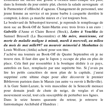
dans la formule du jour entrée plat, choisis la salade auvergnate et
le Parmentier d’effiloché d’agneau. Changement de personnel, une
jeune femme au service et un jeune barbu à casquette derrière le
comptoir, à deux ça marche mieux et c’est toujours bon.
Le boulevard de Sébastopol traversé, je reprends le remplissage de
mon sac au Book-Off de Saint-Martin avec trois livres à un euro :
Gabriële
d’Anne et Claire Berest (Stock),
Lettre à
Vouchka
de
Samuel Brussell (La Baconnière) et
Ma mère, musicienne, est
morte de maladie maligne à minuit, mardi à mercredi, au milieu
du mois de mai mille997 au mouroir mémorial à
Manhattan
de
Louis Wolfson (Attila) acheté pour son titre.
J’achève ma tournée au Book-Off de Quatre Septembre où je ne
trouve rien. Il faut dire que le Japon y occupe de plus en plus de
place. Cela finit par ressembler à la boutique dédiée à ce pays,
autrefois en face, remplacée par une supérette bio. Si j’avais pu
lire les petits caractères de mon plan de la capitale, j’aurai
supprimé cette ultime étape pour aller découvrir le premier
Bibliovore parisien dans le Marais (un autre va ouvrir à Belleville).
A la Gare Saint-Lazare, la voix masculine de la Senecefe menace
pour demain jeudi de chute de neige, de verglas et d’un
mouvement social, tout cela susceptible de perturber nos lignes.
Dans le seize heures quarante du retour, je retrouve le
fantomatique Archibald d’Handrax :