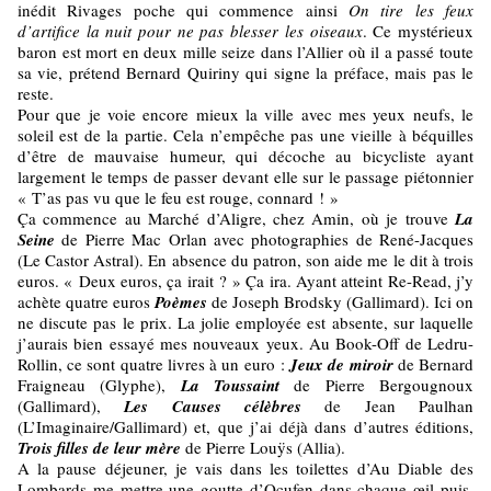
inédit Rivages poche qui commence ainsi
On tire les feux
d’artifice la nuit pour ne pas blesser les oiseaux
. Ce mystérieux
baron est mort en deux mille seize dans l’Allier où il a passé toute
sa vie, prétend Bernard Quiriny qui signe la préface, mais pas le
reste.
Pour que je voie encore mieux la ville avec mes yeux neufs, le
soleil est de la partie. Cela n’empêche pas une vieille à béquilles
d’être de mauvaise humeur, qui décoche au bicycliste ayant
largement le temps de passer devant elle sur le passage piétonnier
« T’as pas vu que le feu est rouge, connard ! »
Ça commence au Marché d’Aligre, chez Amin, où je trouve
La
Seine
de Pierre Mac Orlan avec photographies de René-Jacques
(Le Castor Astral). En absence du patron, son aide me le dit à trois
euros. « Deux euros, ça irait ? » Ça ira. Ayant atteint Re-Read, j’y
achète quatre euros
Poèmes
de Joseph Brodsky (Gallimard). Ici on
ne discute pas le prix. La jolie employée est absente, sur laquelle
j’aurais bien essayé mes nouveaux yeux. Au Book-Off de Ledru-
Rollin, ce sont quatre livres à un euro :
Jeux de miroir
de Bernard
Fraigneau (Glyphe),
La Toussaint
de Pierre Bergougnoux
(Gallimard),
Les Causes célèbres
de Jean Paulhan
(L’Imaginaire/Gallimard) et, que j’ai déjà dans d’autres éditions,
Trois filles de leur mère
de Pierre Louÿs (Allia).
A la pause déjeuner, je vais dans les toilettes d’Au Diable des
Lombards me mettre une goutte d’Ocufen dans chaque œil puis,