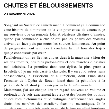
CHUTES ET ÉBLOUISSEMENTS
23 novembre 2024
Songeant au Socrate ce samedi matin à comment ça a commencé
cette histoire de diminution de la vue pour cause de cataracte, je
me souviens que ça remonte loin. A plusieurs dizaines d’années,
quand j’ai commencé à être ébloui par les phares des voitures
arrivant en face puis par toutes les sources lumineuses. Au point
de progressivement renoncer à conduire la nuit hors des trajets
que je connaissais par cœur.
Parallèlement ont eu lieu les chutes dues à la mauvaise vision du
sol des trottoirs, des rues piétonnières et des marches d’escalier
mal éclairées. La première dans une église, la plus grave à
Espelette où je me suis cassé la clavicule. Il y en eut d’autres, sans
conséquences, à l’extérieur et à l’intérieur, dont l’une dans
l’escalier de l’Opéra de Rouen laissé dans la pénombre à la
période de Noël, dont je n’avais pas vu la dernière marche.
Maintenant, j’ai sur chaque lieu un regard nouveau en volume et
profondeur. Je vois exactement les creux et des bosses des trottoirs
et des rues piétonnières et je distingue parfaitement les angles
droits des marches des escaliers, fixes ou mécaniques. Je le
constate encore une fois après mon café lecture en allant imprimer