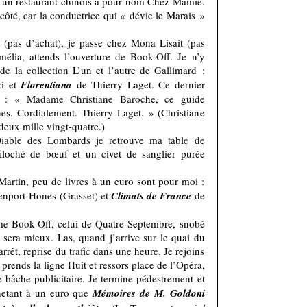
, un restaurant chinois a pour nom Chez Mamie.
côté, car la conductrice qui « dévie le Marais »
(pas d’achat), je passe chez Mona Lisait (pas
élia, attends l’ouverture de Book-Off. Je n’y
e la collection L’un et l’autre de Gallimard :
zi et
Florentiana
de Thierry Laget. Ce dernier
ur : « Madame Christiane Baroche, ce guide
es. Cordialement. Thierry Laget. » (Christiane
 deux mille vingt-quatre.)
iable des Lombards je retrouve ma table de
ffiloché de bœuf et un civet de sanglier purée
artin, peu de livres à un euro sont pour moi :
nport-Hones (Grasset) et
Climats de France
de
ème Book-Off, celui de Quatre-Septembre, snobé
sera mieux. Las, quand j’arrive sur le quai du
rrêt, reprise du trafic dans une heure. Je rejoins
prends la ligne Huit et ressors place de l’Opéra,
 bâche publicitaire. Je termine pédestrement et
chetant à un euro que
Mémoires de M. Goldoni