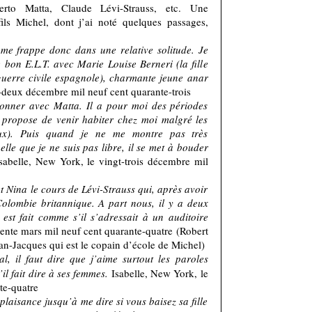
erto Matta, Claude Lévi-Strauss, etc. Une
ils Michel, dont j’ai noté quelques passages,
 me frappe donc dans une relative solitude. Je
 bon E.L.T. avec Marie Louise Berneri (la fille
guerre civile espagnole), charmante jeune anar
t-deux décembre mil neuf cent quarante-trois
llonner avec Matta. Il a pour moi des périodes
 propose de venir habiter chez moi malgré les
eux). Puis quand je ne me montre pas très
lle que je ne suis pas libre, il se met à bouder
sabelle, New York, le vingt-trois décembre mil
t Nina le cours de Lévi-Strauss qui, après avoir
olombie britannique. A part nous, il y a deux
 est fait comme s’il s’adressait à un auditoire
rente mars mil neuf cent quarante-quatre (Robert
ean-Jacques qui est le copain d’école de Michel)
, il faut dire que j’aime surtout les paroles
il fait dire à ses femmes.
Isabelle, New York, le
nte-quatre
aisance jusqu’à me dire si vous baisez sa fille