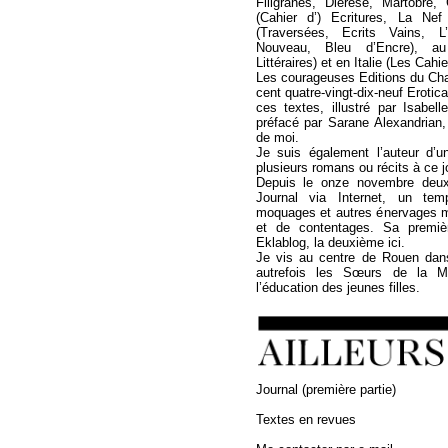
Filigranes, Diérèse, Martobre
(Cahier d’) Ecritures, La Ne
(Traversées, Ecrits Vains, L
Nouveau, Bleu d’Encre), a
Littéraires) et en Italie (Les Cahi
Les courageuses Editions du Cha
cent quatre-vingt-dix-neuf Erotica
ces textes, illustré par Isabel
préfacé par Sarane Alexandrian,
de moi.
Je suis également l’auteur d’u
plusieurs romans ou récits à ce jo
Depuis le onze novembre deux 
Journal via Internet, un temp
moquages et autres énervages 
et de contentages. Sa premièr
Eklablog, la deuxième ici.
Je vis au centre de Rouen dan
autrefois les Sœurs de la Mi
l’éducation des jeunes filles.
Journal (première partie)
Textes en revues