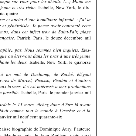
compte sur vous pour les détails. (…) Matta me
jeune et très riche.
Isabelle, New York, le dix-
te-quatre
ste et atteint d’une humiliante infirmité : j’ai la
 et généralisée. Je pense avoir contracté cette
emps, dans cet infect trou de Saint-Pair, plage
ançaise.
Patrick, Paris, le douze décembre mil
raphiez pas. Nous sommes bien inquiets. Êtes-
que ou êtes-vous dans les bras d’une très jeune
haite les deux.
Isabelle, New York, le quatorze
ce à un mot de Duchamp, de Roché, élégant
uvres de Marcel, Picasso, Picabia et d’autres
ux larmes, il s’est intéressé à mes productions
n possible.
Isabelle, Paris, le premier janvier mil
ordels le 15 mars, tâchez donc d’être là avant
réduit comme tout le monde à l’ascèse et à la
 janvier mil neuf cent quarante-six
*
paisse biographie de Dominique Aury, l’auteure
y Maulnier puis de Jean Paulhan, mais aussi