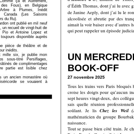
, Comme ça et Autrement,
d’Édith Thomas, dont j’ai lu avec g
f des Fous), en Belgique
’Arbre à Plumes, Inédit
de Janine Aeply, dont j’ai lu le r
u Canada (Les Saisons
alcoolisée et abrutie par des tranq
ers du Ru).
rdon ont publié en mil neuf
aimait la voir baiser avec d’autres 
, un recueil de vingt-huit de
qui peut rappeler un épisode judicia
le Pio et Antoine Lopez et
 toujours disponible auprès
ne pièce de théâtre et de
ur inédits.
UN MERCREDI
mille six, je publie mon
s sous-titré Persiflages,
mâtinés de complimentages
BOOK-OFF
e partie est lisible chez
27 novembre 2025
s un ancien monastère où
séricorde se vouaient à
Tous les trains vers Paris bloqués
croise les doigts pour qu’aucun in
sept heures vingt-deux, des collègu
sais quelle réunion professionne
soûlant. Je lis
Chez les Weil (
mathématicien du groupe Bourbaki
naissance.
Tout se passe bien côté train. Je c