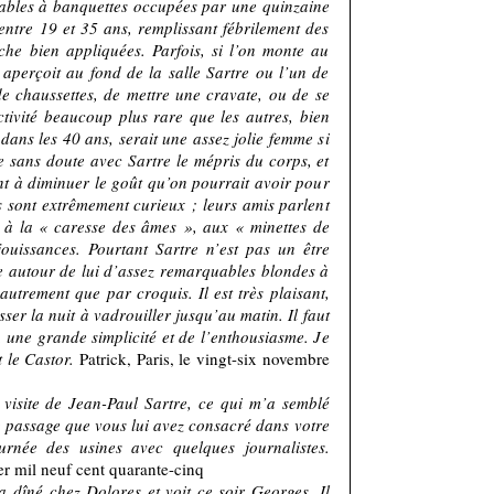
 tables à banquettes occupées par une quinzaine
entre 19 et 35 ans, remplissant fébrilement des
che bien appliquées. Parfois, si l’on monte au
aperçoit au fond de la salle Sartre ou l’un de
de chaussettes, de mettre une cravate, ou de se
ctivité beaucoup plus rare que les autres, bien
 dans les 40 ans, serait une assez jolie femme si
ge sans doute avec Sartre le mépris du corps, et
ent à diminuer le goût qu’on pourrait avoir pour
s sont extrêmement curieux ; leurs amis parlent
e à la « caresse des âmes », aux « minettes de
jouissances. Pourtant Sartre n’est pas un être
ne autour de lui d’assez remarquables blondes à
 autrement que par croquis. Il est très plaisant,
ser la nuit à vadrouiller jusqu’au matin. Il faut
, une grande simplicité et de l’enthousiasme. Je
t le Castor.
Patrick, Paris, le vingt-six novembre
a visite de Jean-Paul Sartre, ce qui m’a semblé
g passage que vous lui avez consacré dans votre
tournée des usines avec quelques journalistes.
er mil neuf cent quarante-cinq
 a dîné chez Dolores et voit ce soir Georges. Il