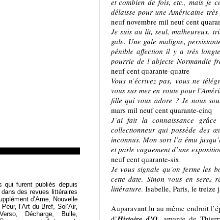
et combien de fois, etc., mais je 
délaisse pour une Américaine très 
neuf novembre mil neuf cent quaran
Je suis au lit, seul, malheureux, tri
gale. Une gale maligne, persistante
pénible affection il y a très longt
pourrie de l’abjecte Normandie fr
neuf cent quarante-quatre
Vous n’écrivez pas, vous ne télég
vous sur mer en route pour l’Améri
fille qui vous adore ? Je nous sou
mars mil neuf cent quarante-cinq
J’ai fait la connaissance grâ
collectionneur qui possède des œ
inconnus. Mon sort l’a ému jusqu’a
et parle vaguement d’une expositio
neuf cent quarante-six
Je vous signale qu’on ferme les b
cette date. Sinon vous en serez 
Loïc Boyer
s qui furent publiés depuis
littérature.
Isabelle, Paris, le treize
 dans des revues littéraires
Supplément d’Ame, Nouvelle
eur, l’Art du Bref, Sol’Air,
Auparavant lu au même endroit l’é
Verso, Décharge, Bulle,
d’
Histoire d’O
, amante de Thierr