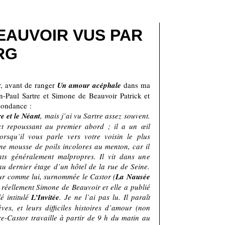
EAUVOIR VUS PAR
RG
, avant de ranger
Un amour acéphale
dans ma
n-Paul Sartre et Simone de Beauvoir Patrick et
pondance :
e et le Néant
, mais j’ai vu Sartre assez souvent.
ct repoussant au premier abord ; il a un œil
orsqu’il vous parle vers votre voisin le plus
une mousse de poils incolores au menton, car il
nts généralement malpropres. Il vit dans une
u dernier étage d’un hôtel de la rue de Seine.
eur comme lui, surnommée le Castor (
La Nausée
e réellement Simone de Beauvoir et elle a publié
é intitulé
L’Invitée
. Je ne l’ai pas lu. Il paraît
ves, et leurs difficiles histoires d’amour (non
re-Castor travaille à partir de 9 h du matin au