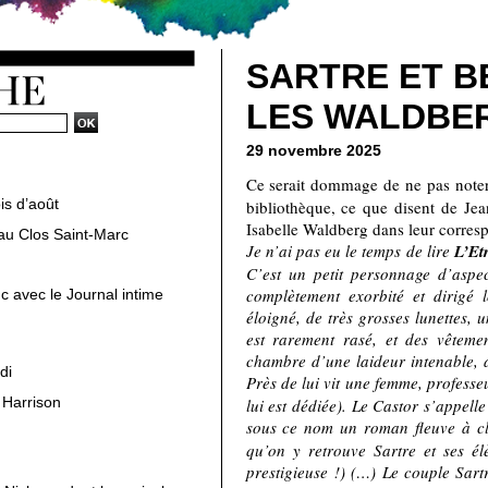
SARTRE ET B
LES WALDBE
29 novembre 2025
Ce serait dommage de ne pas noter
is d’août
bibliothèque, ce que disent de Jea
Isabelle Waldberg dans leur corres
au Clos Saint-Marc
Je n’ai pas eu le temps de lire
L’Etr
C’est un petit personnage d’aspe
complètement exorbité et dirigé l
c avec le Journal intime
éloigné, de très grosses lunettes, 
est rarement rasé, et des vêteme
chambre d’une laideur intenable, a
di
Près de lui vit une femme, profess
 Harrison
lui est dédiée). Le Castor s’appell
sous ce nom un roman fleuve à cl
qu’on y retrouve Sartre et ses élè
prestigieuse !) (…) Le couple Sart