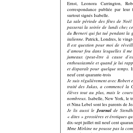
Ernst, Leonora Carrington, Rob
correspondance publiée par leur f
surtout signés Isabelle.
La sale période des fêtes de Noël
passerai la soirée de lundi chez ce
du Berneri qui fut tué pendant la 
italienne.
Patrick, Londres, le ving
Il est question pour moi de révei
d’amour fou dans lesquelles il me
jumeaux (peut-être à cause d’
enthousiasmée et quand je lui rappe
et disparaît pour quelque temps.
I
neuf cent quarante-trois
Je suis régulièrement avec Robert e
traité des Jukas, a commencé la C
élèves tout au plus, mais le cours
nombreux.
Isabelle, New York, le t
et Nina Lebel sont les parents de J
Je lis aussi le
Journal
de Stendhal
« dites » grossières et érotiques qu’
dix-sept juillet mil neuf cent quara
Mme Mirkine ne pousse pas la compl