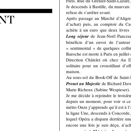
Paris. Rue du Grenier-Saint-Lazare
Je descends à Bastille, du mauvais 
refuse de s’arrêter avant.
Après passage au Marché d’Aligre 
d’achat) puis, au comptoir du Cam
achète à un euro que deux livres d
Long séjour
de Jean-Noël Pancra
bénéficie d’un envoi de l’aute
« sentimental » de quelques collin
Baroche est morte à Paris en juillet
Direction Châtelet où chez Au D
solitaire pour un croustillant d’e
maison.
Au sous-sol du Book-Off de Saint-M
Proust au Majestic
de Richard Dave
Marie Richeux (Sabine Wespieser).
Je me décide à rejoindre le troisi
depuis un moment, pour voir si ce 
métro Onze j’apprends qu’il est à l’a
la ligne Une, descends à Concorde, 
lequel Opéra a disparu derrière une
encore une fois je suis déçu, n’a