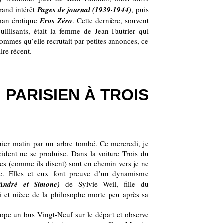
rand intérêt
Pages de journal (1939-1944)
, puis
oman érotique
Eros Zéro
. Cette dernière, souvent
uillisants, était la femme de Jean Fautrier qui
hommes qu’elle recrutait par petites annonces, ce
ire récent.
 PARISIEN À TROIS
 hier matin par un arbre tombé. Ce mercredi, je
cident ne se produise. Dans la voiture Trois du
es (comme ils disent) sont en chemin vers je ne
lle. Elles et eux font preuve d’un dynamisme
André et Simone)
de Sylvie Weil, fille du
 et nièce de la philosophe morte peu après sa
hope un bus Vingt-Neuf sur le départ et observe