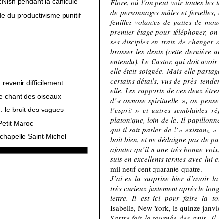
Flore, où l’on peut voir toutes les
cNish pendant la canicule
de personnages mâles et femelles, 
e du productivisme punitif
feuilles volantes de pattes de mou
premier étage pour téléphoner, on 
ses disciples en train de changer 
brosser les dents (cette dernière a
entendu). Le Castor, qui doit avoir
elle était soignée. Mais elle parta
certains détails, vus de près, tend
revenir difficilement
elle. Les rapports de ces deux être
le chant des oiseaux
d’« osmose spirituelle », on pens
l’esprit » et autres semblables ré
: le bruit des vagues
platonique, loin de là. Il papillon
Petit Maroc
qui il sait parler de l’« existanz »
chapelle Saint-Michel
boit bien, et ne dédaigne pas de pas
ajouter qu’il a une très bonne voix
suis en excellents termes avec lui e
mil neuf cent quarante-quatre.
J’ai eu la surprise hier d’avoir l
très curieux justement après le lon
lettre. Il est ici pour faire la 
Isabelle, New York, le quinze janvi
Sartre fait la tournée des amis. Il