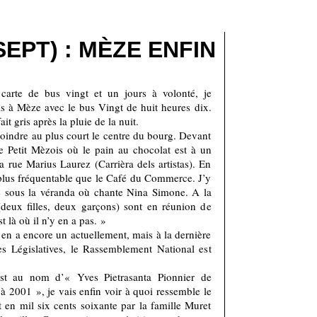
SEPT) : MÈZE ENFIN
carte de bus vingt et un jours à volonté, je
is à Mèze avec le bus Vingt de huit heures dix.
t gris après la pluie de la nuit.
oindre au plus court le centre du bourg. Devant
Le Petit Mèzois où le pain au chocolat est à un
a rue Marius Laurez (Carrièra dels artistas). En
 plus fréquentable que le Café du Commerce. J’y
e sous la véranda où chante Nina Simone. A la
(deux filles, deux garçons) sont en réunion de
 là où il n’y en a pas. »
en a encore un actuellement, mais à la dernière
es Législatives, le Rassemblement National est
est au nom d’« Yves Pietrasanta Pionnier de
 2001 », je vais enfin voir à quoi ressemble le
 en mil six cents soixante par la famille Muret