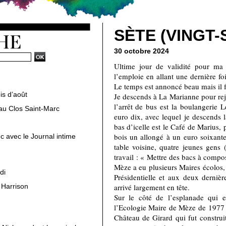
SÈTE (VINGT-
30 octobre 2024
Ultime jour de validité pour ma 
l’emploie en allant une dernière fo
Le temps est annoncé beau mais il fai
is d’août
Je descends à La Marianne pour rej
l’arrêt de bus est la boulangerie 
au Clos Saint-Marc
euro dix, avec lequel je descends l
bas d’icelle est le Café de Marius,
bois un allongé à un euro soixant
c avec le Journal intime
table voisine, quatre jeunes gens 
travail : « Mettre des bacs à compost
Mèze a eu plusieurs Maires écolos, 
di
Présidentielle et aux deux dernièr
 Harrison
arrivé largement en tête.
Sur le côté de l’esplanade qui 
l’Ecologie Maire de Mèze de 1977 à
Château de Girard qui fut construit