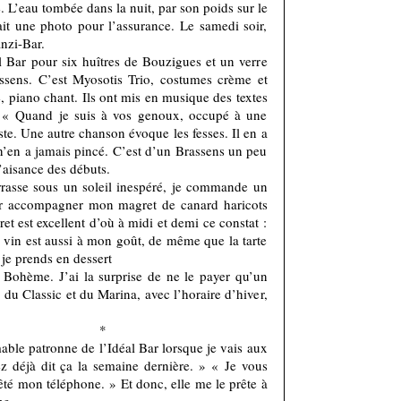
e. L’eau tombée dans la nuit, par son poids sur le
it une photo pour l’assurance. Le samedi soir,
anzi-Bar.
l Bar pour six huîtres de Bouzigues et un verre
ssens. C’est Myosotis Trio, costumes crème et
e, piano chant. Ils ont mis en musique des textes
. « Quand je suis à vos genoux, occupé à une
ste. Une autre chanson évoque les fesses. Il en a
n’en a jamais pincé. C’est d’un Brassens un peu
’aisance des débuts.
rasse sous un soleil inespéré, je commande un
r accompagner mon magret de canard haricots
t est excellent d’où à midi et demi ce constat :
e vin est aussi à mon goût, de même que la tarte
 je prends en dessert
i Bohème. J’ai la surprise de ne le payer qu’un
s du Classic et du Marina, avec l’horaire d’hiver,
*
mable patronne de l’Idéal Bar lorsque je vais aux
ez déjà dit ça la semaine dernière. » « Je vous
rêté mon téléphone. » Et donc, elle me le prête à