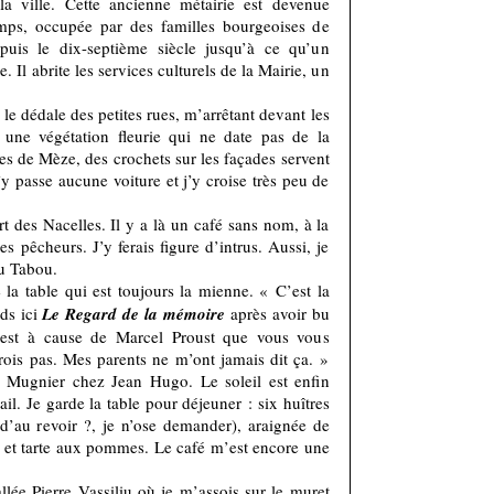
la ville. Cette ancienne métairie est devenue
emps, occupée par des familles bourgeoises de
uis le dix-septième siècle jusqu’à ce qu’un
e. Il abrite les services culturels de la Mairie, un
e dédale des petites rues, m’arrêtant devant les
 une végétation fleurie qui ne date pas de la
es de Mèze, des crochets sur les façades servent
’y passe aucune voiture et j’y croise très peu de
 des Nacelles. Il y a là un café sans nom, à la
s pêcheurs. J’y ferais figure d’intrus. Aussi, je
au Tabou.
la table qui est toujours la mienne. « C’est la
nds ici
Le Regard de la mémoire
après avoir bu
’est à cause de Marcel Proust que vous vous
ois pas. Mes parents ne m’ont jamais dit ça. »
é Mugnier chez Jean Hugo. Le soleil est enfin
ail. Je garde la table pour déjeuner : six huîtres
 d’au revoir ?, je n’ose demander), araignée de
z et tarte aux pommes. Le café m’est encore une
’allée Pierre Vassiliu où je m’assois sur le muret