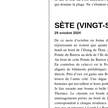
qui domine la plage. Ne s’ébattent 
SÈTE (VINGT-
29 octobre 2024
De ce mois d’octobre en forme d
réjouissante ne restent que quatr
lundi au bord de l’Etang de Thau, j
Pointe du Barrou au-delà de l’Ile d
Au bout de cette Pointe du Barrou se
En contrebas de celui-ci est le P
alignée de bâtiments préfabriqués j
directe. Près d’eux est garée une fl
trouve de l’autre côté. Une digue p
humains qui travaillent et leurs peti
Je fais ensuite une bonne et belle 
Thermes. Le chemin est bordé 
aménagements privés au bord de l’
correspondent à chaque résidence. 
mes pas et retourne à l’arrêt Le Bar