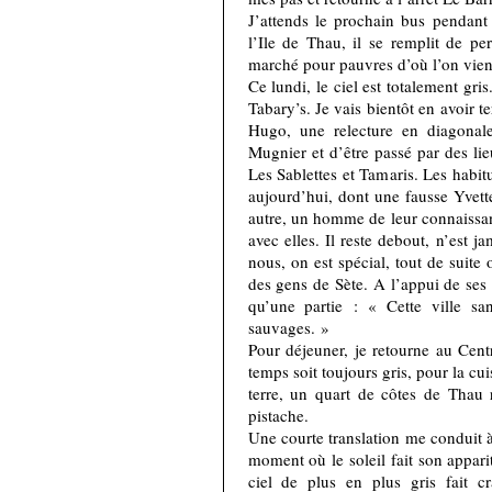
J’attends le prochain bus pendant 
l’Ile de Thau, il se remplit de pe
marché pour pauvres d’où l’on vien
Ce lundi, le ciel est totalement gris
Tabary’s. Je vais bientôt en avoir 
Hugo, une relecture en diagonale
Mugnier et d’être passé par des l
Les Sablettes et Tamaris. Les habit
aujourd’hui, dont une fausse Yvet
autre, un homme de leur connaissan
avec elles. Il reste debout, n’est 
nous, on est spécial, tout de suite
des gens de Sète. A l’appui de ses 
qu’une partie : « Cette ville sa
sauvages. »
Pour déjeuner, je retourne au Centr
temps soit toujours gris, pour la c
terre, un quart de côtes de Thau r
pistache.
Une courte translation me conduit
moment où le soleil fait son appari
ciel de plus en plus gris fait c