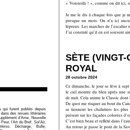
« Voioioilà ! », comme on dit ici, 
Je me le dis à chaque fois que je m
presque un mois. On n’a ici aucu
lépreux. Les marches de l’escalier m
J’ai constaté qu’il en est souvent ai
SÈTE (VINGT-
ROYAL
28 octobre 2024
Ce dimanche, le jour se lève à sept
le ciel montre du bleu après une 
de nuit. Cela anime le Classic dont 
De quoi me risquer au bout du Canal
Loïc Boyer
se tiennent les chalutiers les plus
s qui furent publiés depuis
 dans des revues littéraires
présent sur les façades colorées d’e
Supplément d’Ame, Nouvelle
C’est bien beau et reflété dans l’eau
eur, l’Art du Bref, Sol’Air,
Au retour je passe le pont de la Sa
Verso, Décharge, Bulle,