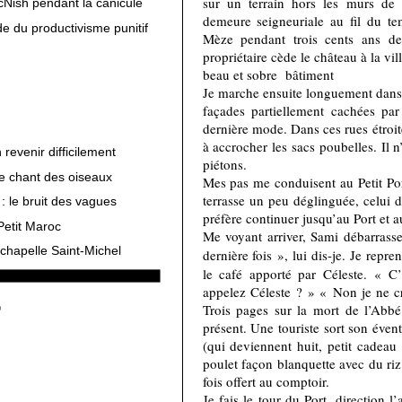
sur un terrain hors les murs de 
cNish pendant la canicule
demeure seigneuriale au fil du t
e du productivisme punitif
Mèze pendant trois cents ans dep
propriétaire cède le château à la vill
beau et sobre bâtiment
Je marche ensuite longuement dans l
façades partiellement cachées par
dernière mode. Dans ces rues étroit
à accrocher les sacs poubelles. Il n
revenir difficilement
piétons.
le chant des oiseaux
Mes pas me conduisent au Petit Port
terrasse un peu déglinguée, celui de
: le bruit des vagues
préfère continuer jusqu’au Port et 
Petit Maroc
Me voyant arriver, Sami débarrasse 
chapelle Saint-Michel
dernière fois », lui dis-je. Je repre
le café apporté par Céleste. « C
appelez Céleste ? » « Non je ne cr
Trois pages sur la mort de l’Abb
présent. Une touriste sort son évent
(qui deviennent huit, petit cadeau
poulet façon blanquette avec du ri
fois offert au comptoir.
Je fais le tour du Port, direction l