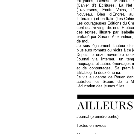
Filigranes, Diérèse, Martobre
(Cahier d’) Ecritures, La Ne
(Traversées, Ecrits Vains, L
Nouveau, Bleu d’Encre), a
Littéraires) et en Italie (Les Cahi
Les courageuses Editions du Cha
cent quatre-vingt-dix-neuf Erotica
ces textes, illustré par Isabel
préfacé par Sarane Alexandrian,
de moi.
Je suis également l’auteur d’u
plusieurs romans ou récits à ce jo
Depuis le onze novembre deux 
Journal via Internet, un temp
moquages et autres énervages 
et de contentages. Sa premièr
Eklablog, la deuxième ici.
Je vis au centre de Rouen dan
autrefois les Sœurs de la Mi
l’éducation des jeunes filles.
Journal (première partie)
Textes en revues