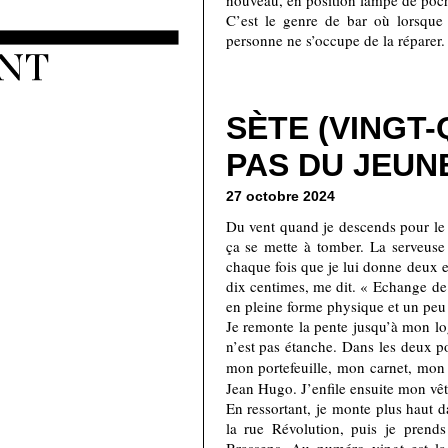
nouveau, en position lampe de poc
C’est le genre de bar où lorsque 
personne ne s’occupe de la réparer.
SÈTE (VINGT-
PAS DU JEUN
27 octobre 2024
Du vent quand je descends pour le p
ça se mette à tomber. La serveuse 
chaque fois que je lui donne deux 
dix centimes, me dit. « Echange de
en pleine forme physique et un peu 
Je remonte la pente jusqu’à mon log
n’est pas étanche. Dans les deux po
mon portefeuille, mon carnet, mon
Jean Hugo. J’enfile ensuite mon vête
En ressortant, je monte plus haut d
la rue Révolution, puis je prends