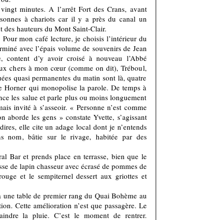
vingt minutes. A l’arrêt Fort des Crans, avant
rsonnes à chariots car il y a près du canal un
t des hauteurs du Mont Saint-Clair.
. Pour mon café lecture, je choisis l’intérieur du
terminé avec l’épais volume de souvenirs de Jean
, content d’y avoir croisé à nouveau l’Abbé
ieux chers à mon cœur (comme on dit), Tréboul,
uées quasi permanentes du matin sont là, quatre
te Horner qui monopolise la parole. De temps à
ce les salue et parle plus ou moins longuement
jamais invité à s’asseoir. « Personne n’est comme
 on aborde les gens » constate Yvette, s’agissant
dires, elle cite un adage local dont je n’entends
ns nom, bâtie sur le rivage, habitée par des
al Bar et prends place en terrasse, bien que le
uisse de lapin chasseur avec écrasé de pommes de
ouge et le sempiternel dessert aux griottes et
 à une table de premier rang du Quai Bohème au
tion. Cette amélioration n’est que passagère. Le
raindre la pluie. C’est le moment de rentrer.