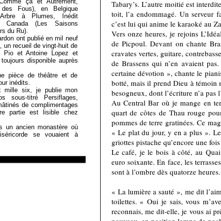
, Comme ça et Autrement,
Tabary’s. L’autre moitié est interdit
f des Fous), en Belgique
toit, l’a endommagé. Un serveur fa
’Arbre à Plumes, Inédit
c’est lui qui anime le karaoké au Z
u Canada (Les Saisons
ers du Ru).
Vers onze heures, je rejoins L’Idéa
rdon ont publié en mil neuf
de Picpoul. Devant on chante Bra
, un recueil de vingt-huit de
cravates vertes, guitare, contrebass
le Pio et Antoine Lopez et
 toujours disponible auprès
de Brassens qui n’en avaient pas
certaine dévotion », chante le piani
ne pièce de théâtre et de
botté, mais il prend Dieu à témoin 
ur inédits.
mille six, je publie mon
besogneux, dont l’écriture n’a pas l
s sous-titré Persiflages,
Au Central Bar où je mange en ter
mâtinés de complimentages
quart de côtes de Thau rouge pou
e partie est lisible chez
pommes de terre gratinées. Ce magre
s un ancien monastère où
« Le plat du jour, y en a plus ». L
séricorde se vouaient à
griottes pistache qu’encore une fois
Le café, je le bois à côté, au Qua
euro soixante. En face, les terrasse
sont à l’ombre dès quatorze heures.
« La lumière a sauté », me dit l’ai
toilettes. « Oui je sais, vous m’av
reconnais, me dit-elle, je vous ai p