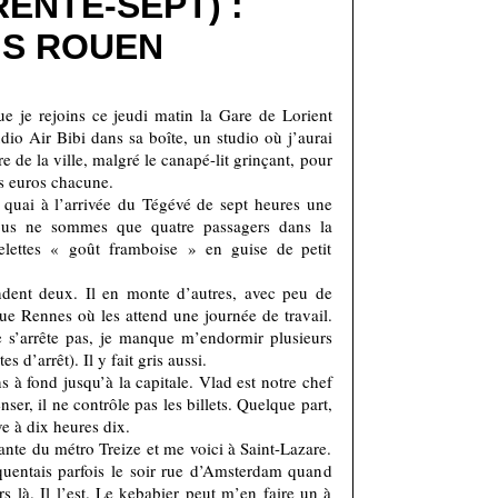
RENTE-SEPT) :
IS ROUEN
ue je rejoins ce jeudi matin la Gare de Lorient
udio Air Bibi dans sa boîte, un studio où j’aurai
e de la ville, malgré le canapé-lit grinçant, pour
s euros chacune.
 quai à l’arrivée du Tégévé de sept heures une
ous ne sommes que quatre passagers dans la
elettes « goût framboise » en guise de petit
ndent deux. Il en monte d’autres, avec peu de
ue Rennes où les attend une journée de travail.
 s’arrête pas, je manque m’endormir plusieurs
s d’arrêt). Il y fait gris aussi.
ns à fond jusqu’à la capitale. Vlad est notre chef
er, il ne contrôle pas les billets. Quelque part,
ve à dix heures dix.
ante du métro Treize et me voici à Saint-Lazare.
équentais parfois le soir rue d’Amsterdam quand
s là. Il l’est. Le kebabier peut m’en faire un à