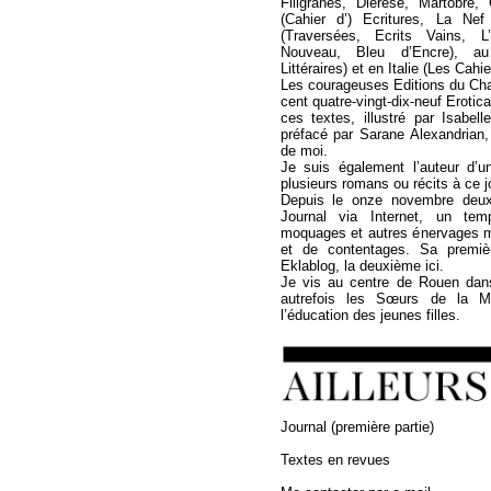
Filigranes, Diérèse, Martobre
(Cahier d’) Ecritures, La Ne
(Traversées, Ecrits Vains, L
Nouveau, Bleu d’Encre), a
Littéraires) et en Italie (Les Cahi
Les courageuses Editions du Cha
cent quatre-vingt-dix-neuf Erotica
ces textes, illustré par Isabel
préfacé par Sarane Alexandrian,
de moi.
Je suis également l’auteur d’u
plusieurs romans ou récits à ce jo
Depuis le onze novembre deux 
Journal via Internet, un temp
moquages et autres énervages 
et de contentages. Sa premièr
Eklablog, la deuxième ici.
Je vis au centre de Rouen dan
autrefois les Sœurs de la Mi
l’éducation des jeunes filles.
Journal (première partie)
Textes en revues