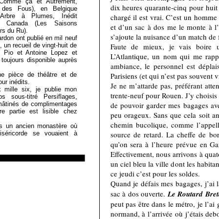
, Comme ça et Autrement,
dix heures quarante-cinq pour huit 
f des Fous), en Belgique
chargé il est vrai. C’est un homme
’Arbre à Plumes, Inédit
u Canada (Les Saisons
et d’un sac à dos me le monte à l’
ers du Ru).
s’ajoute la nuisance d’un match de f
rdon ont publié en mil neuf
Faute de mieux, je vais boire
, un recueil de vingt-huit de
le Pio et Antoine Lopez et
L’Atlantique, un nom qui me rapp
 toujours disponible auprès
ambiance, le personnel est déplai
Parisiens (et qui n’est pas souvent v
ne pièce de théâtre et de
ur inédits.
Je ne m’attarde pas, préférant atte
mille six, je publie mon
trente-neuf pour Rouen. J’y choisis
s sous-titré Persiflages,
de pouvoir garder mes bagages ave
mâtinés de complimentages
e partie est lisible chez
peu orageux. Sans que cela soit ann
chemin bucolique, comme l’appelle
s un ancien monastère où
source de retard. La cheffe de bor
séricorde se vouaient à
qu’on sera à l’heure prévue en Ga
Effectivement, nous arrivons à qua
un ciel bleu la ville dont les habita
ce jeudi c’est pour les soldes.
Quand je défais mes bagages, j’ai 
sac à dos ouverte.
Le Routard Bre
peut pas être dans le métro, je l’ai
normand, à l’arrivée où j’étais deb