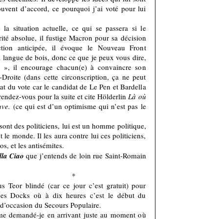
ouvent d’accord, ce pourquoi j’ai voté pour lui
 la situation actuelle, ce qui se passera si le
té absolue, il fustige Macron pour sa décision
ction anticipée, il évoque le Nouveau Front
a langue de bois, donc ce que je peux vous dire,
 », il encourage chacun(e) à convaincre son
Droite (dans cette circonscription, ça ne peut
tat du vote car le candidat de Le Pen et Bardella
rendez-vous pour la suite et cite Hölderlin
Là où
auve.
(ce qui est d’un optimisme qui n’est pas le
sont des politiciens, lui est un homme politique,
 le monde. Il les aura contre lui ces politiciens,
los, et les antisémites.
lla Ciao
que j’entends de loin rue Saint-Romain
*
 Teor blindé (car ce jour c’est gratuit) pour
des Docks où à dix heures c’est le début du
 d’occasion du Secours Populaire.
? me demandé-je en arrivant juste au moment où