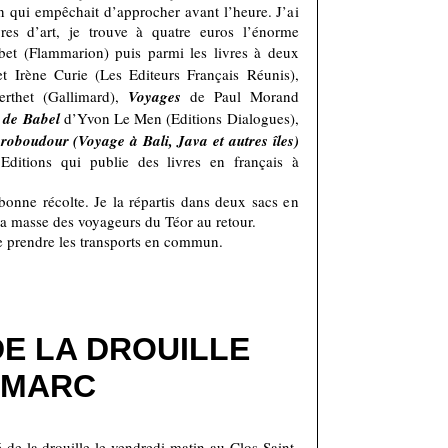
n qui empêchait d’approcher avant l’heure. J’ai
vres d’art, je trouve à quatre euros l’énorme
et (Flammarion) puis parmi les livres à deux
 Irène Curie (Les Editeurs Français Réunis),
rthet (Gallimard),
Voyages
de Paul Morand
 de Babel
d’Yvon Le Men (Editions Dialogues),
roboudour (Voyage à Bali, Java et
autres îles)
ditions qui publie des livres en français à
bonne récolte. Je la répartis dans deux sacs en
 la masse des voyageurs du Téor au retour.
te prendre les transports en commun.
E LA DROUILLE
-MARC
e la drouille le vendredi matin au Clos Saint-