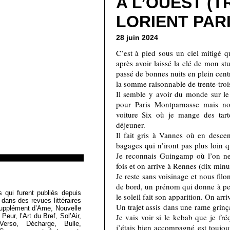
A L’OUEST (T
LORIENT PAR
28 juin 2024
C’est à pied sous un ciel mitigé q
après avoir laissé la clé de mon st
passé de bonnes nuits en plein centr
la somme raisonnable de trente-troi
Il semble y avoir du monde sur le
pour Paris Montparnasse mais n
voiture Six où je mange des tart
déjeuner.
Il fait gris à Vannes où en desce
bagages qui n’iront pas plus loin q
Je reconnais Guingamp où l’on ne
fois et on arrive à Rennes (dix minute
Je reste sans voisinage et nous filo
de bord, un prénom qui donne à pens
Loïc Boyer
s qui furent publiés depuis
le soleil fait son apparition. On arri
 dans des revues littéraires
Un trajet assis dans une rame grinç
Supplément d’Ame, Nouvelle
Je vais voir si le kebab que je fr
eur, l’Art du Bref, Sol’Air,
Verso, Décharge, Bulle,
j’étais bien accompagné est toujour