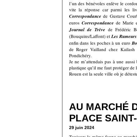
l’un des bénévoles enlève le cordo
vite la réponse car parmi les li
Correspondance
de Gustave Courb
euros
Correspondance
de Marie et
Journal de Trêve
de Frédéric Be
(Bouquins/Laffont) et
Les Rumeurs
enfin dans les poches à un euro
Bo
de Roger Vailland chez Kailash E
Pondichéry.
Je ne m’attendais pas à une aussi 
plastique qu’il me faut protéger de
Rouen est la seule ville où je détes
AU MARCHÉ D
PLACE SAINT
29 juin 2024
Toujours la même faune au marché d