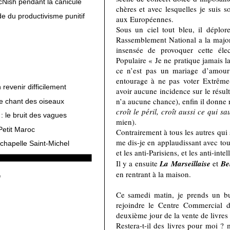
cNish pendant la canicule
chères et avec lesquelles je suis s
e du productivisme punitif
aux Européennes.
Sous un ciel tout bleu, il déplore
Rassemblement National a la majori
insensée de provoquer cette éle
Populaire « Je ne pratique jamais l
ce n’est pas un mariage d’amour
entourage à ne pas voter Extrême-
revenir difficilement
avoir aucune incidence sur le résul
n’a aucune chance), enfin il donne 
le chant des oiseaux
croît le péril, croît aussi ce qui s
: le bruit des vagues
mien).
Petit Maroc
Contrairement à tous les autres qui 
me dis-je en applaudissant avec tout
chapelle Saint-Michel
et les anti-Parisiens, et les anti-intel
Il y a ensuite
La Marseillaise
et
Be
en rentrant à la maison.
Ce samedi matin, je prends un bus
rejoindre le Centre Commercial 
deuxième jour de la vente de livres
Restera-t-il des livres pour moi 