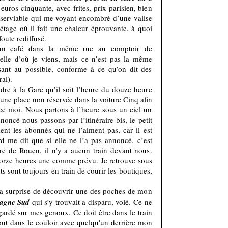
euros cinquante, avec frites, prix parisien, bien
 serviable qui me voyant encombré d’une valise
étage où il fait une chaleur éprouvante, à quoi
oute rediffusé.
 un café dans la même rue au comptoir de
elle d’où je viens, mais ce n’est pas la même
sant au possible, conforme à ce qu’on dit des
rai).
ndre à la Gare qu’il soit l’heure du douze heure
 une place non réservée dans la voiture Cinq afin
c moi. Nous partons à l’heure sous un ciel un
oncé nous passons par l’itinéraire bis, le petit
nt les abonnés qui ne l’aiment pas, car il est
d me dit que si elle ne l’a pas annoncé, c’est
re de Rouen, il n’y a aucun train devant nous.
torze heures une comme prévu. Je retrouve sous
nts sont toujours en train de courir les boutiques,
la surprise de découvrir une des poches de mon
tagne Sud
qui s’y trouvait a disparu, volé. Ce ne
 gardé sur mes genoux. Ce doit être dans le train
out dans le couloir avec quelqu'un derrière mon