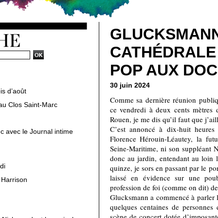
GLUCKSMANN
CATHÉDRALE 
POP AUX DO
30 juin 2024
is d’août
Comme sa dernière réunion publiqu
au Clos Saint-Marc
ce vendredi à deux cents mètres 
Rouen, je me dis qu’il faut que j’ai
C’est annoncé à dix-huit heures 
c avec le Journal intime
Florence Hérouin-Léautey, la fut
Seine-Maritime, ni son suppléant N
donc au jardin, entendant au loin 
di
quinze, je sors en passant par le po
laissé en évidence sur une poub
 Harrison
profession de foi (comme on dit) de
Glucksmann a commencé à parler lor
quelques centaines de personnes 
scène de concert dotée d’imposantes