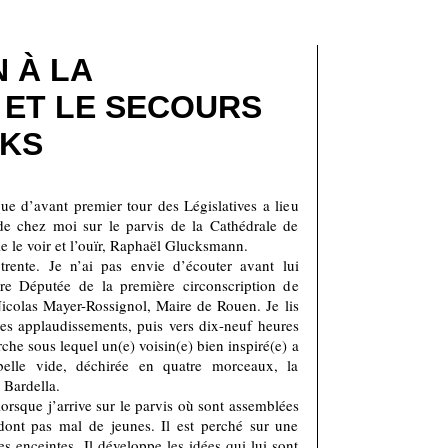
 À LA
ET LE SECOURS
CKS
e d’avant premier tour des Législatives a lieu
de chez moi sur le parvis de la Cathédrale de
lle le voir et l’ouïr, Raphaël Glucksmann.
trente. Je n’ai pas envie d’écouter avant lui
ure Députée de la première circonscription de
icolas Mayer-Rossignol, Maire de Rouen. Je lis
les applaudissements, puis vers dix-neuf heures
rche sous lequel un(e) voisin(e) bien inspiré(e) a
elle vide, déchirée en quatre morceaux, la
 Bardella.
sque j’arrive sur le parvis où sont assemblées
dont pas mal de jeunes. Il est perché sur une
 enceintes. Il développe les idées qui lui sont