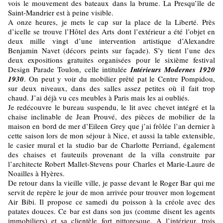
vois le mouvement des bateaux dans la brume. La Presqu’île de
Saint-Mandrier est à peine visible.
A onze heures, je mets le cap sur la place de la Liberté. Près
d’icelle se trouve l’Hôtel des Arts dont l’extérieur a été l’objet en
deux mille vingt d’une intervention artistique d’Alexandre
Benjamin Navet (décors peints sur façade). S’y tient l’une des
deux expositions gratuites organisées pour le sixième festival
Design Parade Toulon, celle intitulée
Intérieurs Modernes 1920
1930
. On peut y voir du mobilier prêté pat le Centre Pompidou,
sur deux niveaux, dans des salles assez petites où il fait trop
chaud. J’ai déjà vu ces meubles à Paris mais les ai oubliés.
Je redécouvre le bureau suspendu, le lit avec chevet intégré et la
chaise inclinable de Jean Prouvé, des pièces de mobilier de la
maison en bord de mer d’Eileen Grey que j’ai frôlée l’an dernier à
cette saison lors de mon séjour à Nice, et aussi la table extensible,
le casier mural et la studio bar de Charlotte Perriand, également
des chaises et fauteuils provenant de la villa construite par
l’architecte Robert Mallet-Stevens pour Charles et Marie-Laure de
Noailles à Hyères.
De retour dans la vieille ville, je passe devant le Roger Bar qui me
servit de repère le jour de mon arrivée pour trouver mon logement
Air Bibi. Il propose ce samedi du poisson à la créole avec des
patates douces. Ce bar est dans son jus (comme disent les agents
immobiliers) et sa clientèle fort pittoresque. A l’intérieur, trois