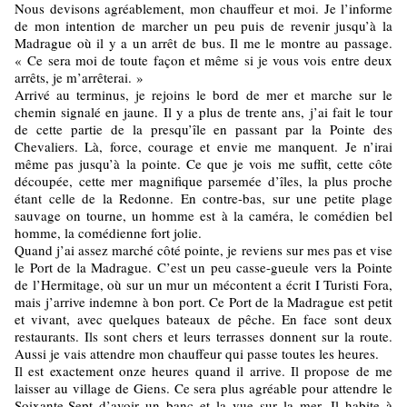
Nous devisons agréablement, mon chauffeur et moi. Je l’informe
de mon intention de marcher un peu puis de revenir jusqu’à la
Madrague où il y a un arrêt de bus. Il me le montre au passage.
« Ce sera moi de toute façon et même si je vous vois entre deux
arrêts, je m’arrêterai. »
Arrivé au terminus, je rejoins le bord de mer et marche sur le
chemin signalé en jaune. Il y a plus de trente ans, j’ai fait le tour
de cette partie de la presqu’île en passant par la Pointe des
Chevaliers. Là, force, courage et envie me manquent. Je n’irai
même pas jusqu’à la pointe. Ce que je vois me suffit, cette côte
découpée, cette mer magnifique parsemée d’îles, la plus proche
étant celle de la Redonne. En contre-bas, sur une petite plage
sauvage on tourne, un homme est à la caméra, le comédien bel
homme, la comédienne fort jolie.
Quand j’ai assez marché côté pointe, je reviens sur mes pas et vise
le Port de la Madrague. C’est un peu casse-gueule vers la Pointe
de l’Hermitage, où sur un mur un mécontent a écrit I Turisti Fora,
mais j’arrive indemne à bon port. Ce Port de la Madrague est petit
et vivant, avec quelques bateaux de pêche. En face sont deux
restaurants. Ils sont chers et leurs terrasses donnent sur la route.
Aussi je vais attendre mon chauffeur qui passe toutes les heures.
Il est exactement onze heures quand il arrive. Il propose de me
laisser au village de Giens. Ce sera plus agréable pour attendre le
Soixante-Sept d’avoir un banc et la vue sur la mer. Il habite à