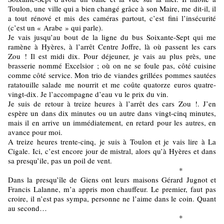
Toulon, une ville qui a bien changé grâce à son Maire, me dit-il, il
a tout rénové et mis des caméras partout, c’est fini l’insécurité
(c’est un « Arabe » qui parle).
Je vais jusqu’au bout de la ligne du bus Soixante-Sept qui me
ramène à Hyères, à l’arrêt Centre Joffre, là où passent les cars
Zou ! Il est midi dix. Pour déjeuner, je vais au plus près, une
brasserie nommé Excelsior ; où on ne se foule pas, côté cuisine
comme côté service. Mon trio de viandes grillées pommes sautées
ratatouille salade me nourrit et me coûte quatorze euros quatre-
vingt-dix. Je l’accompagne d’eau vu le prix du vin.
Je suis de retour à treize heures à l’arrêt des cars Zou !. J’en
espère un dans dix minutes ou un autre dans vingt-cinq minutes,
mais il en arrive un immédiatement, en retard pour les autres, en
avance pour moi.
A treize heures trente-cinq, je suis à Toulon et je vais lire à La
Cigale. Ici, c’est encore jour de mistral, alors qu’à Hyères et dans
sa presqu’ile, pas un poil de vent.
*
Dans la presqu’île de Giens ont leurs maisons Gérard Jugnot et
Francis Lalanne, m’a appris mon chauffeur. Le premier, faut pas
croire, il n’est pas sympa, personne ne l’aime dans le coin. Quant
au second…
*