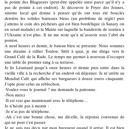
la pointe des Blagueurs (peut-être appelée ainsi parce qu’il n’y a
pas de pointe à cet endroit). Je découvre le Foyer des Jeunes,
sinistre local qui donne à penser qu’ils ont tous été bouclés
derrière les solides barreaux bleus (un problème de réglé) puis
j’atteins le coin des pêcheurs qui est bien bordélique (à Sanary on
en serait malade) et la Mairie sur laquelle la banderole de soutien à
l’Ukraine n’est plus. Il ne me reste qu’à m’asseoir sous l’abri du
ponton.
A neuf heures et demie, le bateau bleu se présente. Nous sommes
une dizaine à rallier Toulon. Sitôt à quai, je me dirige vers le
Grand Café de la Rade. Le temps me permet à nouveau d’occuper
une table de premier rang à sa terrasse.
Je lis Léautaud jusqu’à onze heures et demie puis entre dans la
vieille ville à la recherche d’un endroit où déjeuner. Je m’arrête au
Mondial Café qui affiche ses burgueurs à douze euros cinquante.
J’opte pour celui au reblochon.
-Voulez-vous le journal ? me demande la patronne.
-Non merci
-Il est vrai que maintenant avec le téléphone…
Je n’hésite pas à mentir :
-Je n’ai pas de téléphone.
-Ah c’est une bonne chose, me dit-elle, la réponse convenue de
qui ne peut s’en passer.
Je ne suis pas déçu par mon burgueur quand il arrive. Il est bien