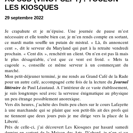
LES KIOSQUES
29 septembre 2022
Je crapahute et je m’épuise. Une journée de pause m’est
nécessaire et elle tombe bien car, je m’en rends compte en sortant,
ce mardi matin souffle un putain de mistral. « Là, ils annoncent
cent », dit le serveur du Maryland qui part à la retraite vendredi
prochain. « Cent dix », renchérit un client. On n’en est pas là mais
le plus désagréable, c’est que ce vent est froid. « Mets ta
cagoule », conseille ce même serveur à un commerçant du
marché.
Mon petit-déjeuner terminé, je me rends au Grand Café de la Rade
pour un autre café, accompagné cette fois de la lecture du
Journal
littéraire
de Paul Léautaud. A l’intérieur de ce vaste établissement,
je suis longtemps seul avec la serveuse énigmatique au physique
un peu étrange possiblement anorexique.
Vers dix heures, j’achète des fruits peu chers sur le cours Lafayette
à une marchande qui se plaint que son petit-fils ait des profs qui
ne tiennent que deux jours puis je me dirige vers la place de la
Liberté.
Près de celle-ci, j’ai découvert Les Kiosques par hasard samedi
dernier en sortant de la Maison des Arts. D’abord, je n’en ai vu