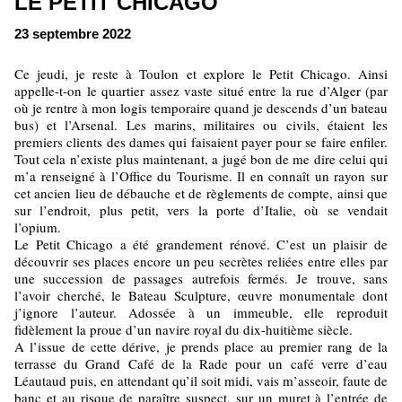
LE PETIT CHICAGO
23 septembre 2022
Ce jeudi, je reste à Toulon et explore le Petit Chicago. Ainsi
appelle-t-on le quartier assez vaste situé entre la rue d’Alger (par
où je rentre à mon logis temporaire quand je descends d’un bateau
bus) et l’Arsenal. Les marins, militaires ou civils, étaient les
premiers clients des dames qui faisaient payer pour se faire enfiler.
Tout cela n’existe plus maintenant, a jugé bon de me dire celui qui
m’a renseigné à l’Office du Tourisme. Il en connaît un rayon sur
cet ancien lieu de débauche et de règlements de compte, ainsi que
sur l’endroit, plus petit, vers la porte d’Italie, où se vendait
l’opium.
Le Petit Chicago a été grandement rénové. C’est un plaisir de
découvrir ses places encore un peu secrètes reliées entre elles par
une succession de passages autrefois fermés. Je trouve, sans
l’avoir cherché, le Bateau Sculpture, œuvre monumentale dont
j’ignore l’auteur. Adossée à un immeuble, elle reproduit
fidèlement la proue d’un navire royal du dix-huitième siècle.
A l’issue de cette dérive, je prends place au premier rang de la
terrasse du Grand Café de la Rade pour un café verre d’eau
Léautaud puis, en attendant qu’il soit midi, vais m’asseoir, faute de
banc et au risque de paraître suspect, sur un muret à l’entrée de