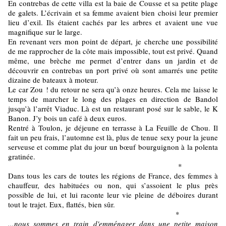
En contrebas de cette villa est la baie de Cousse et sa petite plage
de galets. L’écrivain et sa femme avaient bien choisi leur premier
lieu d’exil. Ils étaient cachés par les arbres et avaient une vue
magnifique sur le large.
En revenant vers mon point de départ, je cherche une possibilité
de me rapprocher de la côte mais impossible, tout est privé. Quand
même, une brèche me permet d’entrer dans un jardin et de
découvrir en contrebas un port privé où sont amarrés une petite
dizaine de bateaux à moteur.
Le car Zou ! du retour ne sera qu’à onze heures. Cela me laisse le
temps de marcher le long des plages en direction de Bandol
jusqu’à l’arrêt Viaduc. Là est un restaurant posé sur le sable, le K
Banon. J’y bois un café à deux euros.
Rentré à Toulon, je déjeune en terrasse à La Feuille de Chou. Il
fait un peu frais, l’automne est là, plus de tenue sexy pour la jeune
serveuse et comme plat du jour un bœuf bourguignon à la polenta
gratinée.
*
Dans tous les cars de toutes les régions de France, des femmes à
chauffeur, des habituées ou non, qui s’assoient le plus près
possible de lui, et lui raconte leur vie pleine de déboires durant
tout le trajet. Eux, flattés, bien sûr.
*
...nous sommes en train d'emménager dans une petite maison