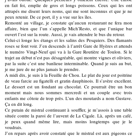
en fait foi, emplie de gros et longs poissons. Ceux qui les ont
attrapés me disent leurs noms, qui me sont inconnus et que je ne
peux retenir. De ce port, il y a vue sur les îles.
Remonté au village, je constate qu’aucun restaurant ne fera mon
affaire, bien que l’un s’appelle Mich’Resto, et que l’unique bar
ouvert l’est sur la route. Aussi, je vais attendre le bus du retour.
Celui-ci longe les étangs et les salins des Pesquiers. Des flamants
roses se font voir. J’en descends à l’arrêt Gare de Hyères et attends
le numéro Vingt-Neuf qui va à la Gare Routière de Toulon. Si le
trajet au début n’est pas désagréable, qui montre vignes et oliviers,
par la suite c’est une banlieue interminable. Quand je suis au but,
je me jure de ne plus jamais le prendre.
A midi dix, je suis à la Feuille de Chou. Le plat du jour est poitrine
de veau farcie au figatelli et gratin dauphinois. Il s’avère excellent.
Le dessert est un fondant au chocolat. Ce pourrait être un bon
moment mais nous sommes mercredi et un couple avec trois
enfants me côtoie de trop près. L’un des moutards a nom Gustave.
Ça en dit long.
Ce putain de mistral continuant à souffler, je m’assois à une table
située contre la paroi de l’auvent de La Cigale. Là, après un café,
je peux quand même lire, mais moins longtemps que je le
voudrais.
J’en repars après avoir constaté que le mistral est aux pigeons ce