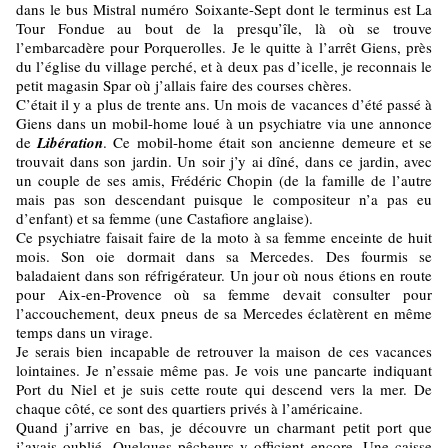
dans le bus Mistral numéro Soixante-Sept dont le terminus est La
Tour Fondue au bout de la presqu’île, là où se trouve
l’embarcadère pour Porquerolles. Je le quitte à l’arrêt Giens, près
du l’église du village perché, et à deux pas d’icelle, je reconnais le
petit magasin Spar où j’allais faire des courses chères.
C’était il y a plus de trente ans. Un mois de vacances d’été passé à
Giens dans un mobil-home loué à un psychiatre via une annonce
de
Libération
. Ce mobil-home était son ancienne demeure et se
trouvait dans son jardin. Un soir j’y ai dîné, dans ce jardin, avec
un couple de ses amis, Frédéric Chopin (de la famille de l’autre
mais pas son descendant puisque le compositeur n’a pas eu
d’enfant) et sa femme (une Castafiore anglaise).
Ce psychiatre faisait faire de la moto à sa femme enceinte de huit
mois. Son oie dormait dans sa Mercedes. Des fourmis se
baladaient dans son réfrigérateur. Un jour où nous étions en route
pour Aix-en-Provence où sa femme devait consulter pour
l’accouchement, deux pneus de sa Mercedes éclatèrent en même
temps dans un virage.
Je serais bien incapable de retrouver la maison de ces vacances
lointaines. Je n’essaie même pas. Je vois une pancarte indiquant
Port du Niel et je suis cette route qui descend vers la mer. De
chaque côté, ce sont des quartiers privés à l’américaine.
Quand j’arrive en bas, je découvre un charmant petit port que
j’avais oublié. Quelques pêcheurs y officient encore. Une caisse