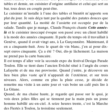
tables et demie, un cuisinier d’origine antillaise et celui qui sert au
bar, tous deux en couple peut-être.
Le cuisinier m’installe à l’une des tables et bientôt m’apporte son
plat du jour. Je suis déçu tant par la qualité des patates douces que
par leur quantité. La moitié de l’assiette est occupée par de la
salade. Tandis que je mange, Claude François chante
Cette année-
là
et le cuisinier inoccupé évoque son passé avec un client habillé
à la mode des années cinquante. Il parle du temps où il travaillait à
Genève, quand il avait vingt ans, à La Garçonnière. Maintenant, il
en a cinquante-huit. Avec le quart de vin blanc, j’en ai pour dix-
sept euros cinquante. Ça a été ? Oui, dis-je lâchement. La maison
ne prend pas la carte bancaire.
Il est temps d’aller voir la seconde expo du festival Design Parade
Toulon. Elle se tient dans l’ancien Evêché situé à l’angle du cours
Lafayette et de ma rue provisoire. Quand j’entre, je découvre un
lieu bien plus vaste qu’il n’apparaît de l’extérieur, et sur trois
niveaux. Alors, comme en plus la pluie cesse, je décide de
remettre ma visite à un autre jour et vais boire un café puis lire à
La Gitane.
Quand, de ma chaise haute, je regarde qui passe sur le quai, je
vois deux jolies filles qui se tiennent par la main puis un jeune
homme habillé arc-en-ciel. A seize heures trente, c’est la Marche
des Fiertés à Toulon, la troisième seulement.