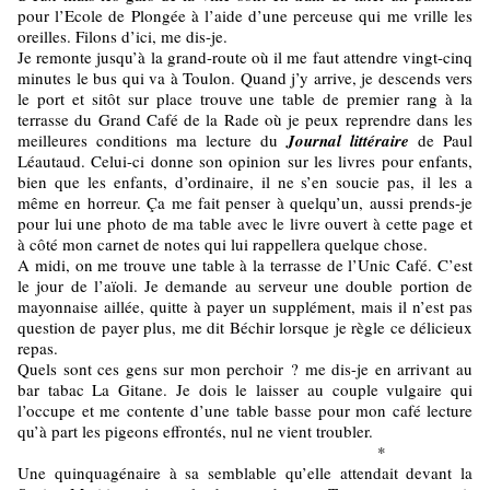
pour l’Ecole de Plongée à l’aide d’une perceuse qui me vrille les
oreilles. Filons d’ici, me dis-je.
Je remonte jusqu’à la grand-route où il me faut attendre vingt-cinq
minutes le bus qui va à Toulon. Quand j’y arrive, je descends vers
le port et sitôt sur place trouve une table de premier rang à la
terrasse du Grand Café de la Rade où je peux reprendre dans les
meilleures conditions ma lecture du
Journal littéraire
de Paul
Léautaud. Celui-ci donne son opinion sur les livres pour enfants,
bien que les enfants, d’ordinaire, il ne s’en soucie pas, il les a
même en horreur. Ça me fait penser à quelqu’un, aussi prends-je
pour lui une photo de ma table avec le livre ouvert à cette page et
à côté mon carnet de notes qui lui rappellera quelque chose.
A midi, on me trouve une table à la terrasse de l’Unic Café. C’est
le jour de l’aïoli. Je demande au serveur une double portion de
mayonnaise aillée, quitte à payer un supplément, mais il n’est pas
question de payer plus, me dit Béchir lorsque je règle ce délicieux
repas.
Quels sont ces gens sur mon perchoir ? me dis-je en arrivant au
bar tabac La Gitane. Je dois le laisser au couple vulgaire qui
l’occupe et me contente d’une table basse pour mon café lecture
qu’à part les pigeons effrontés, nul ne vient troubler.
*
Une quinquagénaire à sa semblable qu’elle attendait devant la