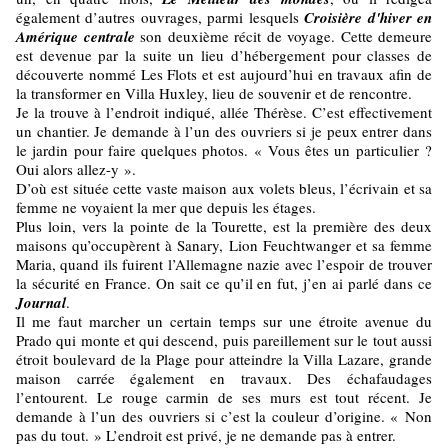
également d’autres ouvrages, parmi lesquels
Croisière d'hiver en
Amérique centrale
son deuxième récit de voyage. Cette demeure
est devenue par la suite un lieu d’hébergement pour classes de
découverte nommé Les Flots et est aujourd’hui en travaux afin de
la transformer en Villa Huxley, lieu de souvenir et de rencontre.
Je la trouve à l’endroit indiqué, allée Thérèse. C’est effectivement
un chantier. Je demande à l’un des ouvriers si je peux entrer dans
le jardin pour faire quelques photos. « Vous êtes un particulier ?
Oui alors allez-y ».
D’où est située cette vaste maison aux volets bleus, l’écrivain et sa
femme ne voyaient la mer que depuis les étages.
Plus loin, vers la pointe de la Tourette, est la première des deux
maisons qu’occupèrent à Sanary, Lion Feuchtwanger et sa femme
Maria, quand ils fuirent l’Allemagne nazie avec l’espoir de trouver
la sécurité en France. On sait ce qu’il en fut, j’en ai parlé dans ce
Journal
.
Il me faut marcher un certain temps sur une étroite avenue du
Prado qui monte et qui descend, puis pareillement sur le tout aussi
étroit boulevard de la Plage pour atteindre la Villa Lazare, grande
maison carrée également en travaux. Des échafaudages
l’entourent. Le rouge carmin de ses murs est tout récent. Je
demande à l’un des ouvriers si c’est la couleur d’origine. « Non
pas du tout. » L’endroit est privé, je ne demande pas à entrer.