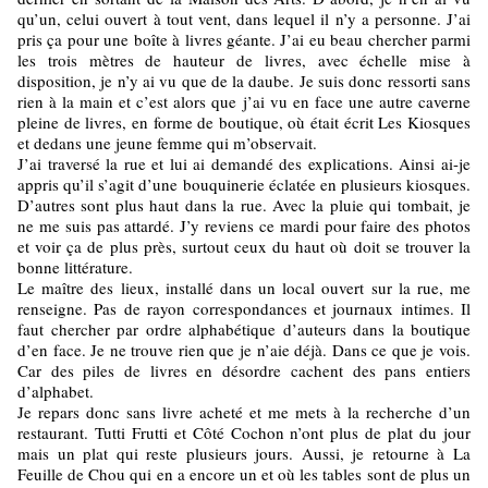
qu’un, celui ouvert à tout vent, dans lequel il n’y a personne. J’ai
pris ça pour une boîte à livres géante. J’ai eu beau chercher parmi
les trois mètres de hauteur de livres, avec échelle mise à
disposition, je n’y ai vu que de la daube. Je suis donc ressorti sans
rien à la main et c’est alors que j’ai vu en face une autre caverne
pleine de livres, en forme de boutique, où était écrit Les Kiosques
et dedans une jeune femme qui m’observait.
J’ai traversé la rue et lui ai demandé des explications. Ainsi ai-je
appris qu’il s’agit d’une bouquinerie éclatée en plusieurs kiosques.
D’autres sont plus haut dans la rue. Avec la pluie qui tombait, je
ne me suis pas attardé. J’y reviens ce mardi pour faire des photos
et voir ça de plus près, surtout ceux du haut où doit se trouver la
bonne littérature.
Le maître des lieux, installé dans un local ouvert sur la rue, me
renseigne. Pas de rayon correspondances et journaux intimes. Il
faut chercher par ordre alphabétique d’auteurs dans la boutique
d’en face. Je ne trouve rien que je n’aie déjà. Dans ce que je vois.
Car des piles de livres en désordre cachent des pans entiers
d’alphabet.
Je repars donc sans livre acheté et me mets à la recherche d’un
restaurant. Tutti Frutti et Côté Cochon n’ont plus de plat du jour
mais un plat qui reste plusieurs jours. Aussi, je retourne à La
Feuille de Chou qui en a encore un et où les tables sont de plus un