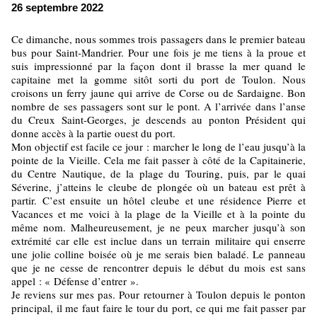
26 septembre 2022
Ce dimanche, nous sommes trois passagers dans le premier bateau
bus pour Saint-Mandrier. Pour une fois je me tiens à la proue et
suis impressionné par la façon dont il brasse la mer quand le
capitaine met la gomme sitôt sorti du port de Toulon. Nous
croisons un ferry jaune qui arrive de Corse ou de Sardaigne. Bon
nombre de ses passagers sont sur le pont. A l’arrivée dans l’anse
du Creux Saint-Georges, je descends au ponton Président qui
donne accès à la partie ouest du port.
Mon objectif est facile ce jour : marcher le long de l’eau jusqu’à la
pointe de la Vieille. Cela me fait passer à côté de la Capitainerie,
du Centre Nautique, de la plage du Touring, puis, par le quai
Séverine, j’atteins le cleube de plongée où un bateau est prêt à
partir. C’est ensuite un hôtel cleube et une résidence Pierre et
Vacances et me voici à la plage de la Vieille et à la pointe du
même nom. Malheureusement, je ne peux marcher jusqu’à son
extrémité car elle est inclue dans un terrain militaire qui enserre
une jolie colline boisée où je me serais bien baladé. Le panneau
que je ne cesse de rencontrer depuis le début du mois est sans
appel : « Défense d’entrer ».
Je reviens sur mes pas. Pour retourner à Toulon depuis le ponton
principal, il me faut faire le tour du port, ce qui me fait passer par