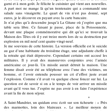
garni et à mon goût. Je félicite le cuisinier qui vient aux nouvelles.
A part moi ne mange là qu’un trentenaire qui a commandé une
salade sans vinaigrette. Le quart de vin n’est pas donné, sept
euros, je le découvre en payant avec la carte bancaire.
Je n’ai plus qu’à descendre jusqu’à La Gitane où j’espère que ma
table sera libre. Ce faisant je passe, place de la Poissonnerie,
devant une plaque commémorative qui dit qu’ici se trouvait la
Maison des Têtes où il y eut treize morts lors de sa destruction par
explosion en mil neuf cent quatre-vingt-neuf.
Je me souviens de cette histoire. La version officielle est le suicide
au gaz d’une habitante du troisième étage, une adjudante cheffe à
la retraite qui était dépressive. Cependant certains ont accusé les
militaires. Il y avait des manœuvres conjointes avec l’armée
américaine ce jour-là. Un missile aurait détruit la maison. Une
femme disait avoir été au téléphone avec l’une des victimes, un
homme, et l’avoir entendu pousser un cri d’effroi juste avant
l’explosion. Comme s’il avait vu quelque chose foncer sur lui. La
question est de savoir si on a le temps de voir arriver un missile
avant qu’il vous tue. J’espère ne pas avoir à en faire l’expérience
avant la fin de mon séjour.
*
A Saint-Mandrier, un quidam avec écrit sur son ticheurte : « Près
des marmottes, loin des blaireaux ». Le meilleur moyen de