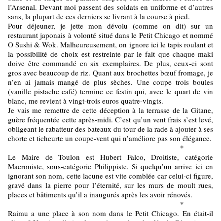
l’Arsenal. Devant moi passent des soldats en uniforme et d’autres
sans, la plupart de ces derniers se livrant à la course à pied.
Pour déjeuner, je jette mon dévolu (comme on dit) sur un
restaurant japonais à volonté situé dans le Petit Chicago et nommé
O Sushi & Wok. Malheureusement, on ignore ici le tapis roulant et
la possibilité de choix est restreinte par le fait que chaque maki
doive être commandé en six exemplaires. De plus, ceux-ci sont
gros avec beaucoup de riz. Quant aux brochettes bœuf fromage, je
n’en ai jamais mangé de plus sèches. Une coupe trois boules
(vanille pistache café) termine ce festin qui, avec le quart de vin
blanc, me revient à vingt-trois euros quatre-vingts.
Je vais me remettre de cette déception à la terrasse de la Gitane,
guère fréquentée cette après-midi. C’est qu’un vent frais s’est levé,
obligeant le rabatteur des bateaux du tour de la rade à ajouter à ses
chorte et ticheurte un coupe-vent qui n’améliore pas son élégance.
*
Le Maire de Toulon est Hubert Falco, Droitiste, catégorie
Macroniste, sous-catégorie Philippiste. Si quelqu’un arrive ici en
ignorant son nom, cette lacune est vite comblée car celui-ci figure,
gravé dans la pierre pour l’éternité, sur les murs de moult rues,
places et bâtiments qu’il a inaugurés après les avoir rénovés.
*
Raimu a une place à son nom dans le Petit Chicago. En était-il