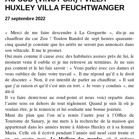
HUXLEY VILLA FEUCHTWANGER
27 septembre 2022
« Merci de me faire descendre à La Gorguette », dis-je au
chauffeur du car Zou ! Toulon Bandol de sept heures quarante-
cinq quand je constate que les arrêts ne seront pas annoncés dans
son véhicule. Il me le promet.
Oui mais comme il cause avec des habituées assises près de lui, le
moment venu il oublie et je me retrouve au terminus. Je ne suis
pas content et le lui fais savoir : « Vous parlez avec ces dames et
vous oubliez de faire votre travail ». Il me répond qu’il a le droit
de discuter. « Non, il est interdit de parler au chauffeur. » Il sait
que j’ai raison et qu’il s’est mis en tort. « Je vous y conduis », me
dit-il.
Il va faire demi-tour au rond-point et nous voici repartis dans
l’autre sens en dehors de tout règlement. Quand je suis là où je
voulais être, je le remercie et lui souhaite une bonne journée.
Muni du plan que l’on m’a remis l’autre jour à l’Office de
Tourisme de Sanary, je me mets à la recherche de la maison qui
appartenait dans les années trente à Aldous Huxley et à sa femme
Maria. Celle où il écrivit pendant l’année mil neuf cent trente et
un, en quatre mois,
Le
Meilleur des mondes
, où il rédigea