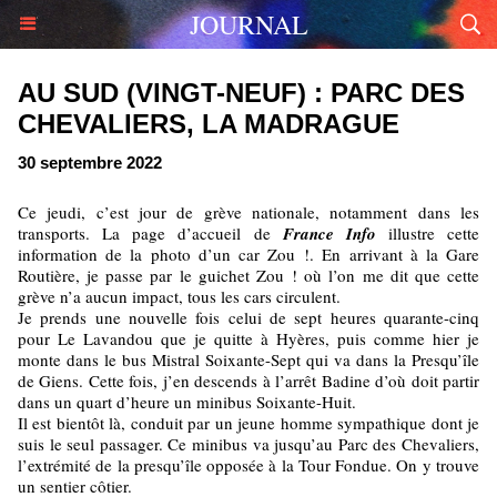
JOURNAL
AU SUD (VINGT-NEUF) : PARC DES
CHEVALIERS, LA MADRAGUE
30 septembre 2022
Ce jeudi, c’est jour de grève nationale, notamment dans les
transports. La page d’accueil de
France Info
illustre cette
information de la photo d’un car Zou !. En arrivant à la Gare
Routière, je passe par le guichet Zou ! où l’on me dit que cette
grève n’a aucun impact, tous les cars circulent.
Je prends une nouvelle fois celui de sept heures quarante-cinq
pour Le Lavandou que je quitte à Hyères, puis comme hier je
monte dans le bus Mistral Soixante-Sept qui va dans la Presqu’île
de Giens. Cette fois, j’en descends à l’arrêt Badine d’où doit partir
dans un quart d’heure un minibus Soixante-Huit.
Il est bientôt là, conduit par un jeune homme sympathique dont je
suis le seul passager. Ce minibus va jusqu’au Parc des Chevaliers,
l’extrémité de la presqu’île opposée à la Tour Fondue. On y trouve
un sentier côtier.