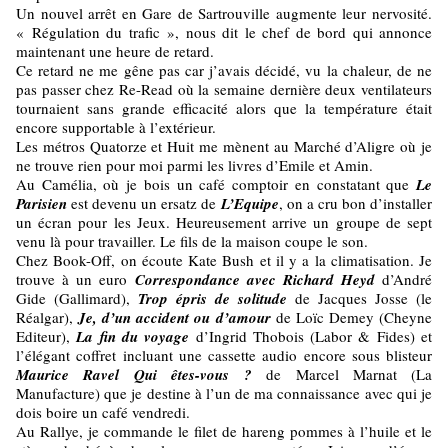
Un nouvel arrêt en Gare de Sartrouville augmente leur nervosité.
« Régulation du trafic », nous dit le chef de bord qui annonce
maintenant une heure de retard.
Ce retard ne me gêne pas car j’avais décidé, vu la chaleur, de ne
pas passer chez Re-Read où la semaine dernière deux ventilateurs
tournaient sans grande efficacité alors que la température était
encore supportable à l’extérieur.
Les métros Quatorze et Huit me mènent au Marché d’Aligre où je
ne trouve rien pour moi parmi les livres d’Emile et Amin.
Au Camélia, où je bois un café comptoir en constatant que
Le
Parisien
est devenu un ersatz de
L’Equipe
, on a cru bon d’installer
un écran pour les Jeux. Heureusement arrive un groupe de sept
venu là pour travailler. Le fils de la maison coupe le son.
Chez Book-Off, on écoute Kate Bush et il y a la climatisation. Je
trouve à un euro
Correspondance avec Richard Heyd
d’André
Gide (Gallimard),
Trop épris de solitude
de Jacques Josse (le
Réalgar),
Je, d’un accident ou d’amour
de Loïc Demey (Cheyne
Editeur),
La fin du voyage
d’Ingrid Thobois (Labor & Fides) et
l’élégant coffret incluant une cassette audio encore sous blisteur
Maurice Ravel Qui êtes-vous ?
de Marcel Marnat (La
Manufacture) que je destine à l’un de ma connaissance avec qui je
dois boire un café vendredi.
Au Rallye, je commande le filet de hareng pommes à l’huile et le