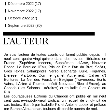
Décembre 2022 (17)
Novembre 2022 (17)
Octobre 2022 (27)
Septembre 2022 (30)
Loïc Boyer
Je suis l’auteur de textes courts qui furent publiés depuis mil
neuf cent quatre-vingt-quinze dans des revues littéraires en
France (Supérieur Inconnu, Supplément d’Ame, Nouvelle
Donne, Le Bord de l’Eau, Pris de Peur, l’Art du Bref, Sol’Air,
Gros Textes, Salmigondis, Verso, Décharge, Bulle, Filigranes,
Diérèse, Martobre, Comme ça et Autrement, (Cahier d’)
Ecritures, La Nef des Fous), en Belgique (Traversées, Ecrits
Vains, L’Arbre à Plumes, Inédit Nouveau, Bleu d’Encre), au
Canada (Les Saisons Littéraires) et en Italie (Les Cahiers du
Ru).
Les courageuses Editions du Chardon ont publié en mil neuf
cent quatre-vingt-dix-neuf Erotica, un recueil de vingt-huit de
ces textes, illustré par Isabelle Pio et Antoine Lopez et préfacé
par Sarane Alexandrian, toujours disponible auprès de moi.