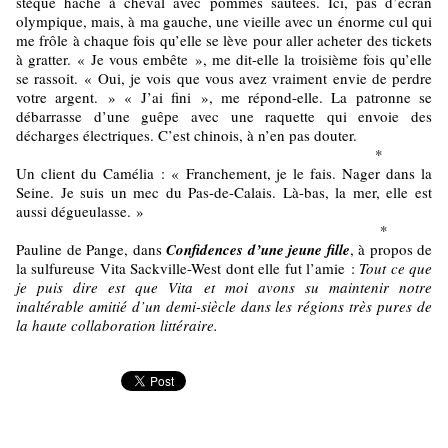
stèque haché à cheval avec pommes sautées. Ici, pas d’écran
olympique, mais, à ma gauche, une vieille avec un énorme cul qui
me frôle à chaque fois qu’elle se lève pour aller acheter des tickets
à gratter. « Je vous embête », me dit-elle la troisième fois qu’elle
se rassoit. « Oui, je vois que vous avez vraiment envie de perdre
votre argent. » « J’ai fini », me répond-elle. La patronne se
débarrasse d’une guêpe avec une raquette qui envoie des
décharges électriques. C’est chinois, à n’en pas douter.
*
Un client du Camélia : « Franchement, je le fais. Nager dans la
Seine. Je suis un mec du Pas-de-Calais. Là-bas, la mer, elle est
aussi dégueulasse. »
*
Pauline de Pange, dans
Confidences d’une jeune fille
, à propos de
la sulfureuse Vita Sackville-West dont elle fut l’amie :
Tout ce que
je puis dire est que Vita et moi avons su maintenir notre
inaltérable amitié d’un demi-siècle dans les régions très pures de
la haute collaboration littéraire.
Ajouter un commentaire