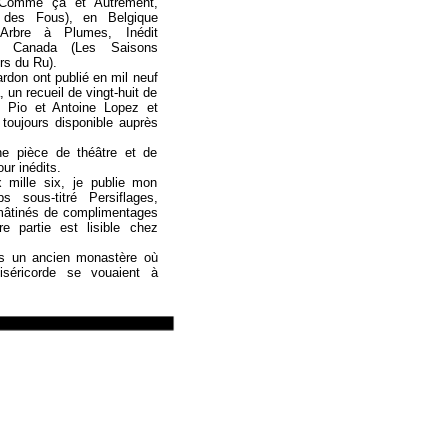
, Comme ça et Autrement,
f des Fous), en Belgique
’Arbre à Plumes, Inédit
u Canada (Les Saisons
ers du Ru).
rdon ont publié en mil neuf
, un recueil de vingt-huit de
le Pio et Antoine Lopez et
 toujours disponible auprès
ne pièce de théâtre et de
ur inédits.
mille six, je publie mon
s sous-titré Persiflages,
mâtinés de complimentages
e partie est lisible chez
s un ancien monastère où
séricorde se vouaient à