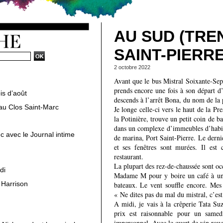
AU SUD (TREN
SAINT-PIERR
2 octobre 2022
Avant que le bus Mistral Soixante-Sep
prends encore une fois à son départ d
is d’août
descends à l’arrêt Bona, du nom de la 
au Clos Saint-Marc
Je longe celle-ci vers le haut de la P
la Potinière, trouve un petit coin de b
dans un complexe d’immeubles d’habita
c avec le Journal intime
de marina, Port Saint-Pierre. Le dern
et ses fenêtres sont murées. Il est 
restaurant.
La plupart des rez-de-chaussée sont occ
di
Madame M pour y boire un café à un e
 Harrison
bateaux. Le vent souffle encore. Mes 
« Ne dites pas du mal du mistral, c’e
A midi, je vais à la crêperie Tata Su
prix est raisonnable pour un samedi
impersonnel. Avec le quart de vin roug