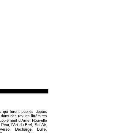
Loïc Boyer
s qui furent publiés depuis
 dans des revues littéraires
Supplément d’Ame, Nouvelle
eur, l’Art du Bref, Sol’Air,
Verso, Décharge, Bulle,