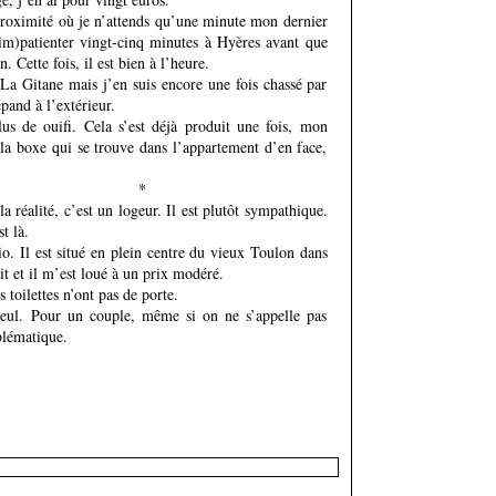
proximité où je n’attends qu’une minute mon dernier
im)patienter vingt-cinq minutes à Hyères avant que
. Cette fois, il est bien à l’heure.
 La Gitane mais j’en suis encore une fois chassé par
épand à l’extérieur.
lus de ouifi. Cela s’est déjà produit une fois, mon
 la boxe qui se trouve dans l’appartement d’en face,
*
a réalité, c’est un logeur. Il est plutôt sympathique.
t là.
o. Il est situé en plein centre du vieux Toulon dans
 et il m’est loué à un prix modéré.
 toilettes n’ont pas de porte.
seul. Pour un couple, même si on ne s’appelle pas
blématique.
eau commentaire :
Nom * :
Adresse email (non publiée) * :