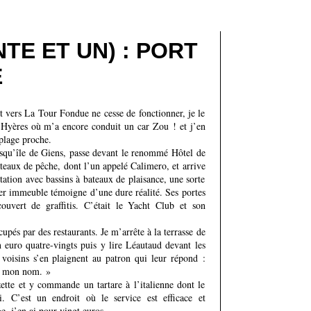
TE ET UN) : PORT
E
t vers La Tour Fondue ne cesse de fonctionner, je le
’Hyères où m’a encore conduit un car Zou ! et j’en
plage proche.
resqu’île de Giens, passe devant le renommé Hôtel de
ateaux de pêche, dont l’un appelé Calimero, et arrive
tion avec bassins à bateaux de plaisance, une sorte
ier immeuble témoigne d’une dure réalité. Ses portes
couvert de graffitis. C’était le Yacht Club et son
upés par des restaurants. Je m’arrête à la terrasse de
uro quatre-vingts puis y lire Léautaud devant les
voisins s’en plaignent au patron qui leur répond :
st mon nom. »
zette et y commande un tartare à l’italienne dont le
. C’est un endroit où le service est efficace et
e, j’en ai pour vingt euros.