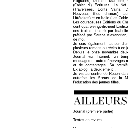
Filigranes, Diérèse, Martobre
(Cahier d’) Ecritures, La Ne
(Traversées, Ecrits Vains, L
Nouveau, Bleu d’Encre), a
Littéraires) et en Italie (Les Cahi
Les courageuses Editions du Cha
cent quatre-vingt-dix-neuf Erotica
ces textes, illustré par Isabel
préfacé par Sarane Alexandrian,
de moi.
Je suis également l’auteur d’u
plusieurs romans ou récits à ce jo
Depuis le onze novembre deux 
Journal via Internet, un temp
moquages et autres énervages 
et de contentages. Sa premièr
Eklablog, la deuxième ici.
Je vis au centre de Rouen dan
autrefois les Sœurs de la Mi
l’éducation des jeunes filles.
Journal (première partie)
Textes en revues