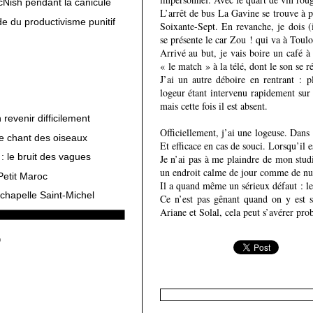
cNish pendant la canicule
L’arrêt de bus La Gavine se trouve à 
e du productivisme punitif
Soixante-Sept. En revanche, je dois (
se présente le car Zou ! qui va à Toulon
Arrivé au but, je vais boire un café à
« le match » à la télé, dont le son se r
J’ai un autre déboire en rentrant : p
logeur étant intervenu rapidement sur
mais cette fois il est absent.
revenir difficilement
Officiellement, j’ai une logeuse. Dans l
le chant des oiseaux
Et efficace en cas de souci. Lorsqu’il es
: le bruit des vagues
Je n’ai pas à me plaindre de mon studi
un endroit calme de jour comme de nuit
Petit Maroc
Il a quand même un sérieux défaut : les
chapelle Saint-Michel
Ce n’est pas gênant quand on y est 
Ariane et Solal, cela peut s’avérer pro
Nouv