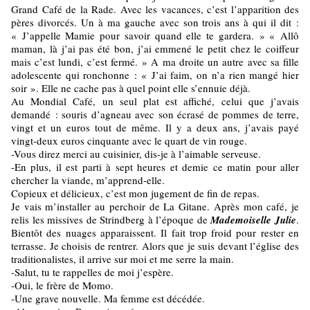
Grand Café de la Rade. Avec les vacances, c’est l’apparition des
pères divorcés. Un à ma gauche avec son trois ans à qui il dit :
« J’appelle Mamie pour savoir quand elle te gardera. » « Allô
maman, là j’ai pas été bon, j’ai emmené le petit chez le coiffeur
mais c’est lundi, c’est fermé. » A ma droite un autre avec sa fille
adolescente qui ronchonne : « J’ai faim, on n’a rien mangé hier
soir ». Elle ne cache pas à quel point elle s’ennuie déjà.
Au Mondial Café, un seul plat est affiché, celui que j’avais
demandé : souris d’agneau avec son écrasé de pommes de terre,
vingt et un euros tout de même. Il y a deux ans, j’avais payé
vingt-deux euros cinquante avec le quart de vin rouge.
-Vous direz merci au cuisinier, dis-je à l’aimable serveuse.
-En plus, il est parti à sept heures et demie ce matin pour aller
chercher la viande, m’apprend-elle.
Copieux et délicieux, c’est mon jugement de fin de repas.
Je vais m’installer au perchoir de La Gitane. Après mon café, je
relis les missives de Strindberg à l’époque de
Mademoiselle Julie
.
Bientôt des nuages apparaissent. Il fait trop froid pour rester en
terrasse. Je choisis de rentrer. Alors que je suis devant l’église des
traditionalistes, il arrive sur moi et me serre la main.
-Salut, tu te rappelles de moi j’espère.
-Oui, le frère de Momo.
-Une grave nouvelle. Ma femme est décédée.