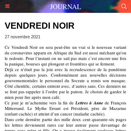
JOURNAL
VENDREDI NOIR
27 novembre 2021
Ce Vendredi Noir en sera peut-être un vrai si le nouveau variant
du coronavirus apparu en Afrique du Sud est aussi méchant qu’on
le redoute. Pour l’instant on ne sait pas mais c’est encore une fois
la panique, bourses qui plongent et frontières qui se ferment.
Déjà ce n’était pas la joie avec la recrudescence de la pandémie
depuis quelques jours. Conformément aux nouvelles décisions
gouvernementales le personnel du Socrate a remis son masque.
Côté clientèle, certains entrent avec, d’autres sans. Ces derniers ne
se font pas rappeler à l’ordre par le patron. Je choisis de garder le
mien pour lire après mon café.
Ce jour je m’achemine vers la fin de
Lettres à Anne
de François
Mitterrand. Le Mythe Errant est Président, père de Mazarine
(enfant cachée) et atteint d’un cancer (maladie cachée).
Dans cette dernière partie des mille deux cent quarante-six pages
les lettres deviennent rares car leur auteur passe davantage de
temps avec mère et fille. On y trouve également quelques lettres