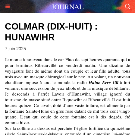
JOURNAL
COLMAR (DIX-HUIT) :
HUNAWIHR
7 juin 2025
Je monte à nouveau dans le car Fluo de sept heures quarante qui a
pour terminus Ribeauvillé ce vendredi matin. Une dizaine de
voyageurs font de même dont un couple et leur fille adulte, tous
trois avec un masque chirurgical sur le nez. Au volant, un nouveau
chauffeur impose à tout le monde la radio
Haine Erre Gît
à fort
volume, une succession de jeux idiots et de la musique débilitante.
Je descends à l’arrêt Lavoir d’Hunawihr, village ignoré du
tourisme de masse situé entre Riquewihr et Ribeauvillé. Il est huit
heures quinze. Ce lavoir, doté d’une vaste toiture, est alimenté par
la fontaine Sainte-Hune en grès rose datant de mil trois cent vingt-
quatre. L’eau qui coule de cette fontaine est à dix degrés, été
comme hiver.
Sur la colline au-dessus est perchée l’église fortifiée du quinzième
siècle Saint-Jacques-le-Majeur, entourée d’un cimetière lui-même