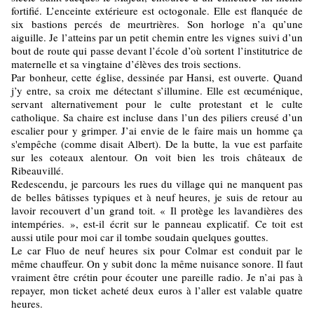
fortifié. L’enceinte extérieure est octogonale. Elle est flanquée de
six bastions percés de meurtrières. Son horloge n’a qu’une
aiguille. Je l’atteins par un petit chemin entre les vignes suivi d’un
bout de route qui passe devant l’école d’où sortent l’institutrice de
maternelle et sa vingtaine d’élèves des trois sections.
Par bonheur, cette église, dessinée par Hansi, est ouverte. Quand
j’y entre, sa croix me détectant s’illumine. Elle est œcuménique,
servant alternativement pour le culte protestant et le culte
catholique. Sa chaire est incluse dans l’un des piliers creusé d’un
escalier pour y grimper. J’ai envie de le faire mais un homme ça
s'empêche (comme disait Albert). De la butte, la vue est parfaite
sur les coteaux alentour. On voit bien les trois châteaux de
Ribeauvillé.
Redescendu, je parcours les rues du village qui ne manquent pas
de belles bâtisses typiques et à neuf heures, je suis de retour au
lavoir recouvert d’un grand toit. « Il protège les lavandières des
intempéries. », est-il écrit sur le panneau explicatif. Ce toit est
aussi utile pour moi car il tombe soudain quelques gouttes.
Le car Fluo de neuf heures six pour Colmar est conduit par le
même chauffeur. On y subit donc la même nuisance sonore. Il faut
vraiment être crétin pour écouter une pareille radio. Je n’ai pas à
repayer, mon ticket acheté deux euros à l’aller est valable quatre
heures.