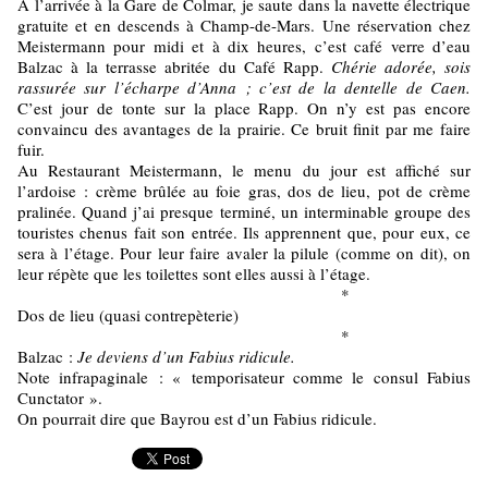
A l’arrivée à la Gare de Colmar, je saute dans la navette électrique
gratuite et en descends à Champ-de-Mars. Une réservation chez
Meistermann pour midi et à dix heures, c’est café verre d’eau
Balzac à la terrasse abritée du Café Rapp.
Chérie adorée, sois
rassurée sur l’écharpe d’Anna ; c’est de la dentelle de Caen.
C’est jour de tonte sur la place Rapp. On n’y est pas encore
convaincu des avantages de la prairie. Ce bruit finit par me faire
fuir.
Au Restaurant Meistermann, le menu du jour est affiché sur
l’ardoise : crème brûlée au foie gras, dos de lieu, pot de crème
pralinée. Quand j’ai presque terminé, un interminable groupe des
touristes chenus fait son entrée. Ils apprennent que, pour eux, ce
sera à l’étage. Pour leur faire avaler la pilule (comme on dit), on
leur répète que les toilettes sont elles aussi à l’étage.
*
Dos de lieu (quasi contrepèterie)
*
Balzac :
Je deviens d’un Fabius ridicule.
Note infrapaginale : « temporisateur comme le consul Fabius
Cunctator ».
On pourrait dire que Bayrou est d’un Fabius ridicule.