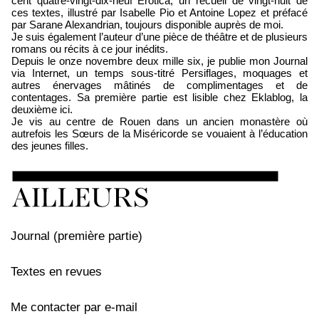
cent quatre-vingt-dix-neuf Erotica, un recueil de vingt-huit de
ces textes, illustré par Isabelle Pio et Antoine Lopez et préfacé
par Sarane Alexandrian, toujours disponible auprès de moi.
Je suis également l’auteur d’une pièce de théâtre et de plusieurs
romans ou récits à ce jour inédits.
Depuis le onze novembre deux mille six, je publie mon Journal
via Internet, un temps sous-titré Persiflages, moquages et
autres énervages mâtinés de complimentages et de
contentages. Sa première partie est lisible chez Eklablog, la
deuxième ici.
Je vis au centre de Rouen dans un ancien monastère où
autrefois les Sœurs de la Miséricorde se vouaient à l’éducation
des jeunes filles.
Journal (première partie)
Textes en revues
Me contacter par e-mail