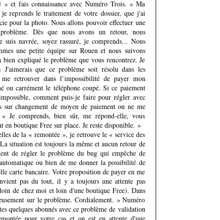
té » et fais connaissance avec Numéro Trois. « Ma
 je reprends le traitement de votre dossier, que j'ai
cie pour la photo. Nous allons pouvoir effectuer une
 problème. Dès que nous avons un retour, nous
e suis navrée, soyez rassuré, je comprends... Nous
mmes une petite équipe sur Rouen et nous suivons
a bien expliqué le problème que vous rencontrez. Je
« J'aimerais que ce problème soit résolu dans les
s me retrouver dans l’impossibilité de payer mon
é ou carrément le téléphone coupé. Si ce paiement
impossible, comment puis-je faire pour régler avec
ais sur changement de moyen de paiement on ne me
 « Je comprends, bien sûr, me répond-elle, vous
t en boutique Free sur place. Je reste disponible. »
lles de la « remontée », je retrouve le « service des
La situation est toujours la même et aucun retour de
ment de régler le problème du bug qui empêche de
 automatique ou bien de me donner la possibilité de
e carte bancaire. Votre proposition de payer en me
vient pas du tout, il y a toujours une attente pas
s loin de chez moi et loin d'une boutique Free). Dans
rieusement sur le problème. Cordialement. » Numéro
es quelques abonnés avec ce problème de validation
montée pour votre cas et on est en attente d'une