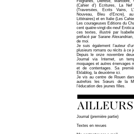
Filigranes, Diérèse, Martobre
(Cahier d’) Ecritures, La Ne
(Traversées, Ecrits Vains, L
Nouveau, Bleu d’Encre), a
Littéraires) et en Italie (Les Cahi
Les courageuses Editions du Cha
cent quatre-vingt-dix-neuf Erotica
ces textes, illustré par Isabel
préfacé par Sarane Alexandrian,
de moi.
Je suis également l’auteur d’u
plusieurs romans ou récits à ce jo
Depuis le onze novembre deux 
Journal via Internet, un temp
moquages et autres énervages 
et de contentages. Sa premièr
Eklablog, la deuxième ici.
Je vis au centre de Rouen dan
autrefois les Sœurs de la Mi
l’éducation des jeunes filles.
Journal (première partie)
Textes en revues