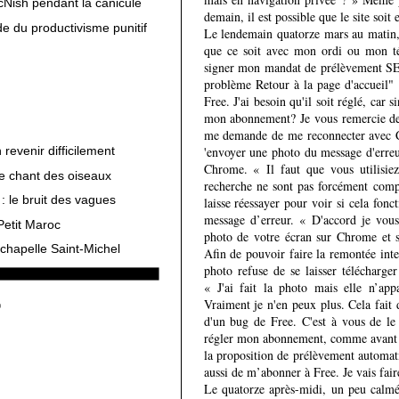
cNish pendant la canicule
demain, il est possible que le site soi
e du productivisme punitif
Le lendemain quatorze mars au matin, 
que ce soit avec mon ordi ou mon t
signer mon mandat de prélèvement SEPA
problème Retour à la page d'accueil"
Free. J'ai besoin qu'il soit réglé, car
mon abonnement? Je vous remercie de
me demande de me reconnecter avec 
revenir difficilement
'envoyer une photo du message d'erreur
Chrome. « Il faut que vous utilisie
le chant des oiseaux
recherche ne sont pas forcément comp
: le bruit des vagues
laisse réessayer pour voir si cela fo
message d’erreur. « D'accord je vou
Petit Maroc
photo de votre écran sur Chrome et s
chapelle Saint-Michel
Afin de pouvoir faire la remontée inter
photo refuse de se laisser télécharg
« J'ai fait la photo mais elle n’app
Vraiment je n'en peux plus. Cela fait
d'un bug de Free. C'est à vous de l
régler mon abonnement, comme avant av
la proposition de prélèvement automatiqu
aussi de m’abonner à Free. Je vais fai
Le quatorze après-midi, un peu calmé, 