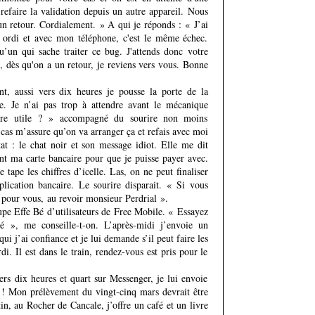
 refaire la validation depuis un autre appareil. Nous
un retour. Cordialement. » A qui je réponds : « J’ai
n ordi et avec mon téléphone, c'est le même échec.
u’un qui sache traiter ce bug. J'attends donc votre
, dès qu'on a un retour, je reviens vers vous. Bonne
t, aussi vers dix heures je pousse la porte de la
e. Je n’ai pas trop à attendre avant le mécanique
tre utile ? » accompagné du sourire non moins
cas m’assure qu’on va arranger ça et refais avec moi
t : le chat noir et son message idiot. Elle me dit
ant ma carte bancaire pour que je puisse payer avec.
 tape les chiffres d’icelle. Las, on ne peut finaliser
plication bancaire. Le sourire disparait. « Si vous
e pour vous, au revoir monsieur Perdrial ».
upe Effe Bé d’utilisateurs de Free Mobile. « Essayez
é », me conseille-t-on. L’après-midi j’envoie un
i j’ai confiance et je lui demande s’il peut faire les
i. Il est dans le train, rendez-vous est pris pour le
ers dix heures et quart sur Messenger, je lui envoie
 ! Mon prélèvement du vingt-cinq mars devrait être
n, au Rocher de Cancale, j’offre un café et un livre