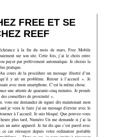
HEZ FREE ET SE
CHEZ REEF
échéance à la fin du mois de mars, Free Mobile
ement sur son site. Cette fois, j’ai le choix entre
 ou payer par prélèvement automatique. Je choisis la
lus pratique.
Au cours de la procédure un message illustré d’un
 qu’il y ait un problème. Retour à l’accueil ». Je
ssaie avec mon smartphone. C’est la même chose.
once une attente de quarante-cinq minutes. Je prends
e des conseillers de proximité ».
ur, vous me demandez de signer dès maintenant mon
 je veux le faire j'ai un message d'erreur avec le
tourner à l’accueil. Je suis bloqué. Que pouvez-vous
 heure plus tard, Numéro Un me demande si j’ai la
uis un autre appareil. Je lui dis que c’est pareil avec
ce cas réessayer depuis votre ordinateur portable
roblème. « Dans ce cas, je vous invite à réessayer