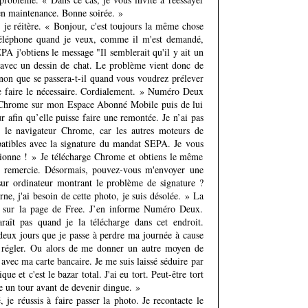
t en maintenance. Bonne soirée. »
je réitère. « Bonjour, c'est toujours la même chose
éléphone quand je veux, comme il m'est demandé,
 j'obtiens le message "Il semblerait qu'il y ait un
 avec un dessin de chat. Le problème vient donc de
 sinon que se passera-t-il quand vous voudrez prélever
 faire le nécessaire. Cordialement. » Numéro Deux
Chrome sur mon Espace Abonné Mobile puis de lui
 afin qu’elle puisse faire une remontée. Je n’ai pas
z le navigateur Chrome, car les autres moteurs de
atibles avec la signature du mandat SEPA. Je vous
nctionne ! » Je télécharge Chrome et obtiens le même
s remercie. Désormais, pouvez-vous m'envoyer une
ur ordinateur montrant le problème de signature ?
ne, j'ai besoin de cette photo, je suis désolée. » La
er sur la page de Free. J’en informe Numéro Deux.
araît pas quand je la télécharge dans cet endroit.
 deux jours que je passe à perdre ma journée à cause
e régler. Ou alors de me donner un autre moyen de
ec ma carte bancaire. Je me suis laissé séduire par
e et c'est le bazar total. J'ai eu tort. Peut-être tort
re un tour avant de devenir dingue. »
je réussis à faire passer la photo. Je recontacte le