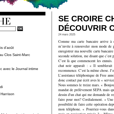
SE CROIRE C
DÉCOUVRIR 
24 mars 2025
Comme ma carte bancaire arrive à 
m’invite à renouveler mon mode de pai
is d’août
enregistrer ma nouvelle carte bancaire
au Clos Saint-Marc
seconde solution, me disant que c’est p
C’est là que commencent les ennuis. 
chat noir apparaît : « Il semblerait
c avec le Journal intime
recommence. C’est la même chose. J’e
L’assistance téléphonique de Free ann
donc contact par écrit aves le « servic
Nous sommes le treize mars. « Bonjo
di
mandat de prélèvement SEPA mais quand
 Harrison
dessin d'un chat qui me demande de re
faire pour moi? Cordialement. » Une
possibilité de faire cette opération dep
mon téléphone. « Pourriez-vous dans 
mais en navigation privée ? » Même p