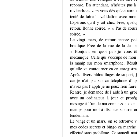
réponse. En attendant, n'hésitez pas à
reviendrons vers vous dès qu'on aura 
tenté de faire la validation avec mo
Espérons qu'il y ait chez Free, quelq
retour. Bonne soirée. » « Pas de souci
soirée. »
Le vingt mars, de retour encore poin
boutique Free de la rue de la Jeann
« Bonjour, en quoi puis-je vous ê
mécanique. Celle qui s’occupe de mon 
la manip sur mon smartphone. Résulta
qu’elle va contourner ça en enregistr
Après divers bidouillages de sa part, je
car je n’ai pas sur ce téléphone d’ap
n’avez pas l’appli je ne peux rien fair
Rentré, je demande de l’aide à un gro
avec un ordinateur à jour et protég
message à l’un de ma connaissance en qu
manips pour moi à distance sur son ord
lendemain.
Le vingt et un mars, on se retrouve v
mes codes secrets et bingo ça marche
effectué sans problème. Ce samedi mati