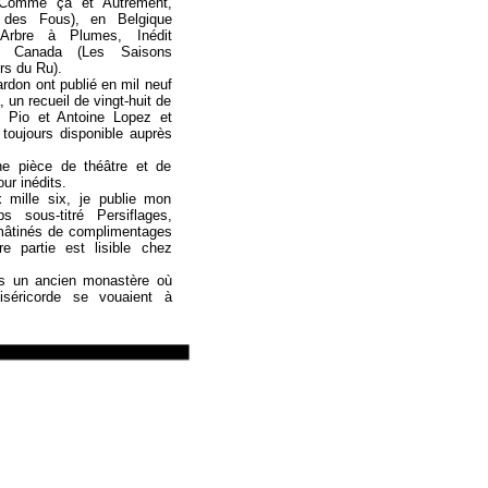
, Comme ça et Autrement,
f des Fous), en Belgique
’Arbre à Plumes, Inédit
u Canada (Les Saisons
ers du Ru).
rdon ont publié en mil neuf
, un recueil de vingt-huit de
le Pio et Antoine Lopez et
 toujours disponible auprès
ne pièce de théâtre et de
ur inédits.
mille six, je publie mon
s sous-titré Persiflages,
mâtinés de complimentages
e partie est lisible chez
s un ancien monastère où
séricorde se vouaient à