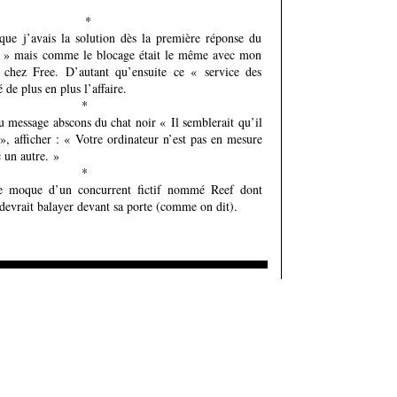
*
que j’avais la solution dès la première réponse du
té » mais comme le blocage était le même avec mon
 chez Free. D’autant qu’ensuite ce « service des
de plus en plus l’affaire.
*
u message abscons du chat noir « Il semblerait qu’il
», afficher : « Votre ordinateur n’est pas en mesure
 un autre. »
*
 se moque d’un concurrent fictif nommé Reef dont
l devrait balayer devant sa porte (comme on dit).
Ajouter un commentaire