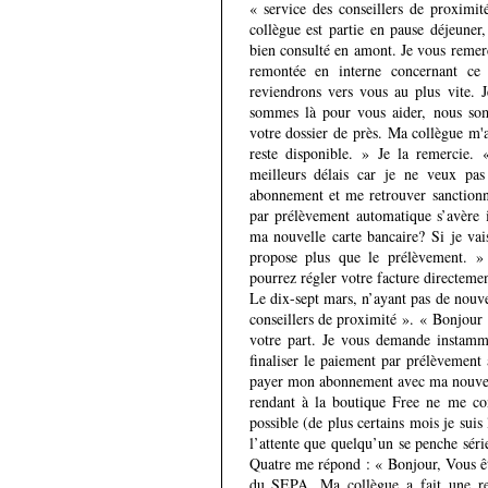
« service des conseillers de proximi
collègue est partie en pause déjeuner,
bien consulté en amont. Je vous remer
remontée en interne concernant ce
reviendrons vers vous au plus vite. J
sommes là pour vous aider, nous so
votre dossier de près. Ma collègue m'
reste disponible. » Je la remercie. 
meilleurs délais car je ne veux pa
abonnement et me retrouver sanctionn
par prélèvement automatique s’avère 
ma nouvelle carte bancaire? Si je v
propose plus que le prélèvement. »
pourrez régler votre facture directemen
Le dix-sept mars, n’ayant pas de nouve
conseillers de proximité ». « Bonjour 
votre part. Je vous demande instam
finaliser le paiement par prélèvement
payer mon abonnement avec ma nouvell
rendant à la boutique Free ne me con
possible (de plus certains mois je sui
l’attente que quelqu’un se penche sé
Quatre me répond : « Bonjour, Vous êt
du SEPA. Ma collègue a fait une re