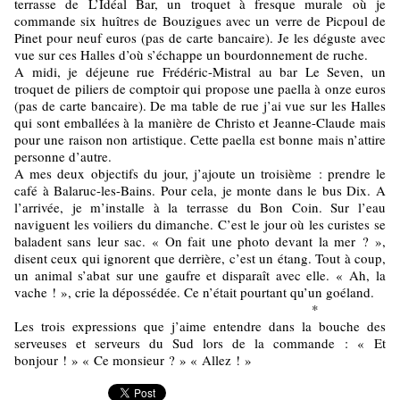
terrasse de L’Idéal Bar, un troquet à fresque murale où je
commande six huîtres de Bouzigues avec un verre de Picpoul de
Pinet pour neuf euros (pas de carte bancaire). Je les déguste avec
vue sur ces Halles d’où s’échappe un bourdonnement de ruche.
A midi, je déjeune rue Frédéric-Mistral au bar Le Seven, un
troquet de piliers de comptoir qui propose une paella à onze euros
(pas de carte bancaire). De ma table de rue j’ai vue sur les Halles
qui sont emballées à la manière de Christo et Jeanne-Claude mais
pour une raison non artistique. Cette paella est bonne mais n’attire
personne d’autre.
A mes deux objectifs du jour, j’ajoute un troisième : prendre le
café à Balaruc-les-Bains. Pour cela, je monte dans le bus Dix. A
l’arrivée, je m’installe à la terrasse du Bon Coin. Sur l’eau
naviguent les voiliers du dimanche. C’est le jour où les curistes se
baladent sans leur sac. « On fait une photo devant la mer ? »,
disent ceux qui ignorent que derrière, c’est un étang. Tout à coup,
un animal s’abat sur une gaufre et disparaît avec elle. « Ah, la
vache ! », crie la dépossédée. Ce n’était pourtant qu’un goéland.
*
Les trois expressions que j’aime entendre dans la bouche des
serveuses et serveurs du Sud lors de la commande : « Et
bonjour ! » « Ce monsieur ? » « Allez ! »