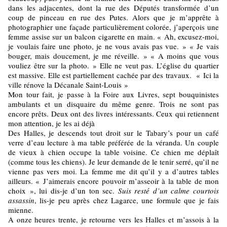
dans les adjacentes, dont la rue des Députés transformée d’un
coup de pinceau en rue des Putes. Alors que je m’apprête à
photographier une façade particulièrement colorée, j’aperçois une
femme assise sur un balcon cigarette en main. « Ah, excusez-moi,
je voulais faire une photo, je ne vous avais pas vue. » « Je vais
bouger, mais doucement, je me réveille. » « A moins que vous
vouliez être sur la photo. » Elle ne veut pas. L’église du quartier
est massive. Elle est partiellement cachée par des travaux. « Ici la
ville rénove la Décanale Saint-Louis »
Mon tour fait, je passe à la Foire aux Livres, sept bouquinistes
ambulants et un disquaire du même genre. Trois ne sont pas
encore prêts. Deux ont des livres intéressants. Ceux qui retiennent
mon attention, je les ai déjà
Des Halles, je descends tout droit sur le Tabary’s pour un café
verre d’eau lecture à ma table préférée de la véranda. Un couple
de vieux à chien occupe la table voisine. Ce chien me déplaît
(comme tous les chiens). Je leur demande de le tenir serré, qu’il ne
vienne pas vers moi. La femme me dit qu’il y a d’autres tables
ailleurs. « J’aimerais encore pouvoir m’asseoir à la table de mon
choix », lui dis-je d’un ton sec.
Suis resté d’un calme courtois
assassin
, lis-je peu après chez Lagarce, une formule que je fais
mienne.
A onze heures trente, je retourne vers les Halles et m’assois à la