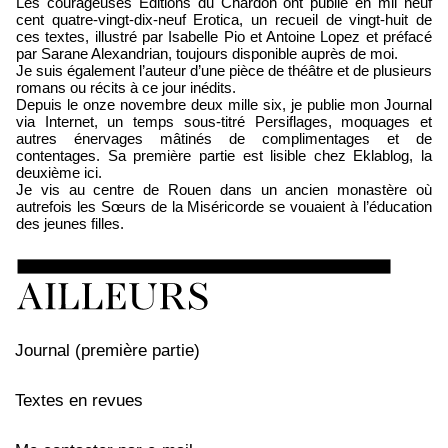
Les courageuses Editions du Chardon ont publié en mil neuf
cent quatre-vingt-dix-neuf Erotica, un recueil de vingt-huit de
ces textes, illustré par Isabelle Pio et Antoine Lopez et préfacé
par Sarane Alexandrian, toujours disponible auprès de moi.
Je suis également l’auteur d’une pièce de théâtre et de plusieurs
romans ou récits à ce jour inédits.
Depuis le onze novembre deux mille six, je publie mon Journal
via Internet, un temps sous-titré Persiflages, moquages et
autres énervages mâtinés de complimentages et de
contentages. Sa première partie est lisible chez Eklablog, la
deuxième ici.
Je vis au centre de Rouen dans un ancien monastère où
autrefois les Sœurs de la Miséricorde se vouaient à l’éducation
des jeunes filles.
Journal (première partie)
Textes en revues