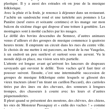
plastique. Il y a aussi des estrades où on joue de la musique
folklorique.
Avec la pluie et la foule, je renonce à déjeuner dans un restaurant.
J’achète un sandouiche rond et une tartelette aux pommes à La
Panière (neuf euros et soixante centimes) et les mange sur mon
balcon du sixième étage qui dispose d’une toiture à gouttière. Les
montagnes sont à moitié cachées par les nuages.
Le défilé des bovins descendus du Semnoz, d’autres animaux
venus d’ailleurs et des groupes de musique commence à quatorze
heures trente. Il emprunte un circuit dans les rues du centre ville.
Je choisis de me mettre à mi-parcours, au bout de la rue Vaugelas,
à un endroit un peu surélevé et surtout sous un auvent. Vu le
monde déjà en place, ma vision sera très partielle.
L'attente est longue avant qu’arrivent les lanceurs de drapeaux
savoyards qui ouvrent le défilé. Trois vaches qu’il faut tirer et
pousser suivent. Ensuite, c’est une interminable succession de
groupes de musique folklorique entre lesquels se glissent des
vieux tracteurs (dont l’un tirant un carillon Paccard), des carrioles
tirées par des ânes ou des chevaux, des sonneurs à longues
trompes, des chasseurs à courre avec les leurs et d’autres
péquenauderies.
Il pleut quand se présentent des moutons, des chèvres, des chiens,
les oies de Monsieur Passaquay et « enfin des vaches ! » comme