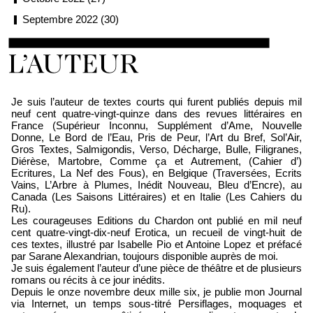
Septembre 2022 (30)
Loïc Boyer
Je suis l’auteur de textes courts qui furent publiés depuis mil
neuf cent quatre-vingt-quinze dans des revues littéraires en
France (Supérieur Inconnu, Supplément d’Ame, Nouvelle
Donne, Le Bord de l’Eau, Pris de Peur, l’Art du Bref, Sol’Air,
Gros Textes, Salmigondis, Verso, Décharge, Bulle, Filigranes,
Diérèse, Martobre, Comme ça et Autrement, (Cahier d’)
Ecritures, La Nef des Fous), en Belgique (Traversées, Ecrits
Vains, L’Arbre à Plumes, Inédit Nouveau, Bleu d’Encre), au
Canada (Les Saisons Littéraires) et en Italie (Les Cahiers du
Ru).
Les courageuses Editions du Chardon ont publié en mil neuf
cent quatre-vingt-dix-neuf Erotica, un recueil de vingt-huit de
ces textes, illustré par Isabelle Pio et Antoine Lopez et préfacé
par Sarane Alexandrian, toujours disponible auprès de moi.
Je suis également l’auteur d’une pièce de théâtre et de plusieurs
romans ou récits à ce jour inédits.
Depuis le onze novembre deux mille six, je publie mon Journal
via Internet, un temps sous-titré Persiflages, moquages et