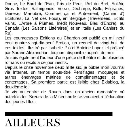
Donne, Le Bord de l’Eau, Pris de Peur, l’Art du Bref, Sol’Air,
Gros Textes, Salmigondis, Verso, Décharge, Bulle, Filigranes,
Diérèse, Martobre, Comme ça et Autrement, (Cahier d’)
Ecritures, La Nef des Fous), en Belgique (Traversées, Ecrits
Vains, L’Arbre à Plumes, Inédit Nouveau, Bleu d’Encre), au
Canada (Les Saisons Littéraires) et en Italie (Les Cahiers du
Ru).
Les courageuses Editions du Chardon ont publié en mil neuf
cent quatre-vingt-dix-neuf Erotica, un recueil de vingt-huit de
ces textes, illustré par Isabelle Pio et Antoine Lopez et préfacé
par Sarane Alexandrian, toujours disponible auprès de moi.
Je suis également l’auteur d’une pièce de théâtre et de plusieurs
romans ou récits à ce jour inédits.
Depuis le onze novembre deux mille six, je publie mon Journal
via Internet, un temps sous-titré Persiflages, moquages et
autres énervages mâtinés de complimentages et de
contentages. Sa première partie est lisible chez Eklablog, la
deuxième ici.
Je vis au centre de Rouen dans un ancien monastère où
autrefois les Sœurs de la Miséricorde se vouaient à l’éducation
des jeunes filles.