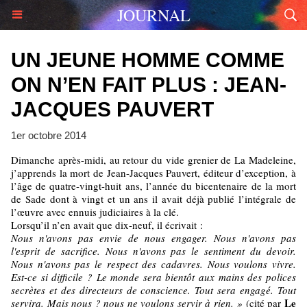
JOURNAL
UN JEUNE HOMME COMME
ON N’EN FAIT PLUS : JEAN-
JACQUES PAUVERT
1er octobre 2014
Dimanche après-midi, au retour du vide grenier de La Madeleine,
j’apprends la mort de Jean-Jacques Pauvert, éditeur d’exception, à
l’âge de quatre-vingt-huit ans, l’année du bicentenaire de la mort
de Sade dont à vingt et un ans il avait déjà publié l’intégrale de
l’œuvre avec ennuis judiciaires à la clé.
Lorsqu’il n’en avait que dix-neuf, il écrivait :
Nous n'avons pas envie de nous engager. Nous n'avons pas
l'esprit de sacrifice. Nous n'avons pas le sentiment du devoir.
Nous n'avons pas le respect des cadavres. Nous voulons vivre.
Est-ce si difficile ? Le monde sera bientôt aux mains des polices
secrètes et des directeurs de conscience. Tout sera engagé. Tout
Le
servira. Mais nous ? nous ne voulons servir à rien. »
(cité par