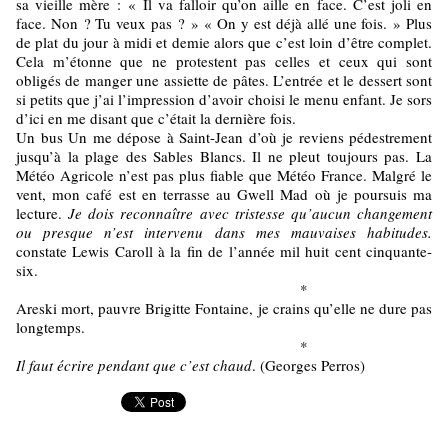
sa vieille mère : « Il va falloir qu’on aille en face. C’est joli en
face. Non ? Tu veux pas ? » « On y est déjà allé une fois. » Plus
de plat du jour à midi et demie alors que c’est loin d’être complet.
Cela m’étonne que ne protestent pas celles et ceux qui sont
obligés de manger une assiette de pâtes. L’entrée et le dessert sont
si petits que j’ai l’impression d’avoir choisi le menu enfant. Je sors
d’ici en me disant que c’était la dernière fois.
Un bus Un me dépose à Saint-Jean d’où je reviens pédestrement
jusqu’à la plage des Sables Blancs. Il ne pleut toujours pas. La
Météo Agricole n’est pas plus fiable que Météo France. Malgré le
vent, mon café est en terrasse au Gwell Mad où je poursuis ma
lecture.
Je dois reconnaître avec tristesse qu’aucun changement
ou presque n’est intervenu dans mes mauvaises habitudes.
constate Lewis Caroll à la fin de l’année mil huit cent cinquante-
six.
*
Areski mort, pauvre Brigitte Fontaine, je crains qu’elle ne dure pas
longtemps.
*
Il faut écrire pendant que c’est chaud
. (Georges Perros)