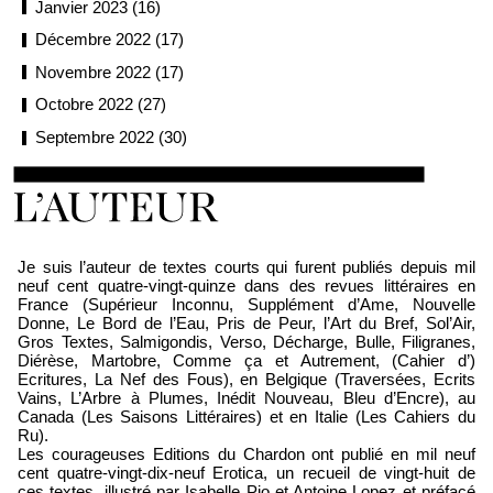
Janvier 2023 (16)
Décembre 2022 (17)
Novembre 2022 (17)
Octobre 2022 (27)
Septembre 2022 (30)
Loïc Boyer
Je suis l’auteur de textes courts qui furent publiés depuis mil
neuf cent quatre-vingt-quinze dans des revues littéraires en
France (Supérieur Inconnu, Supplément d’Ame, Nouvelle
Donne, Le Bord de l’Eau, Pris de Peur, l’Art du Bref, Sol’Air,
Gros Textes, Salmigondis, Verso, Décharge, Bulle, Filigranes,
Diérèse, Martobre, Comme ça et Autrement, (Cahier d’)
Ecritures, La Nef des Fous), en Belgique (Traversées, Ecrits
Vains, L’Arbre à Plumes, Inédit Nouveau, Bleu d’Encre), au
Canada (Les Saisons Littéraires) et en Italie (Les Cahiers du
Ru).
Les courageuses Editions du Chardon ont publié en mil neuf
cent quatre-vingt-dix-neuf Erotica, un recueil de vingt-huit de
ces textes, illustré par Isabelle Pio et Antoine Lopez et préfacé