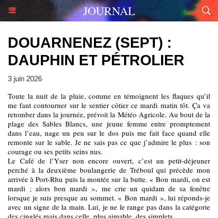
JOURNAL
DOUARNENEZ (SEPT) :
DAUPHIN ET PÉTROLIER
3 juin 2026
Toute la nuit de la pluie, comme en témoignent les flaques qu’il
me faut contourner sur le sentier côtier ce mardi matin tôt. Ça va
retomber dans la journée, prévoit la Météo Agricole. Au bout de la
plage des Sables Blancs, une jeune femme entre promptement
dans l’eau, nage un peu sur le dos puis me fait face quand elle
remonte sur le sable. Je ne sais pas ce que j’admire le plus : son
courage ou ses petits seins nus.
Le Café de l’Yser non encore ouvert, c’est un petit-déjeuner
perché à la deuxième boulangerie de Tréboul qui précède mon
arrivée à Port-Rhu puis la montée sur la butte. « Bon mardi, on est
mardi ; alors bon mardi », me crie un quidam de sa fenêtre
lorsque je suis presque au sommet. « Bon mardi », lui réponds-je
avec un signe de la main. Lui, je ne le range pas dans la catégorie
des cinglés mais dans celle, plus aimable, des simplets.