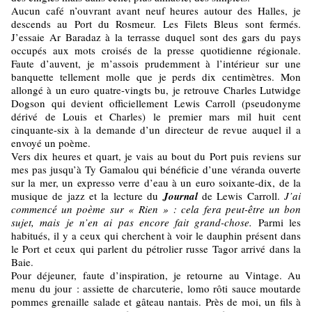
Aucun café n’ouvrant avant neuf heures autour des Halles, je
descends au Port du Rosmeur. Les Filets Bleus sont fermés.
J’essaie Ar Baradaz à la terrasse duquel sont des gars du pays
occupés aux mots croisés de la presse quotidienne régionale.
Faute d’auvent, je m’assois prudemment à l’intérieur sur une
banquette tellement molle que je perds dix centimètres. Mon
allongé à un euro quatre-vingts bu, je retrouve Charles Lutwidge
Dogson qui devient officiellement Lewis Carroll (pseudonyme
dérivé de Louis et Charles) le premier mars mil huit cent
cinquante-six à la demande d’un directeur de revue auquel il a
envoyé un poème.
Vers dix heures et quart, je vais au bout du Port puis reviens sur
mes pas jusqu’à Ty Gamalou qui bénéficie d’une véranda ouverte
sur la mer, un expresso verre d’eau à un euro soixante-dix, de la
musique de jazz et la lecture du
Journal
de Lewis Carroll.
J’ai
commencé un poème sur « Rien » : cela fera peut-être un bon
sujet, mais je n’en ai pas encore fait grand-chose.
Parmi les
habitués, il y a ceux qui cherchent à voir le dauphin présent dans
le Port et ceux qui parlent du pétrolier russe Tagor arrivé dans la
Baie.
Pour déjeuner, faute d’inspiration, je retourne au Vintage. Au
menu du jour : assiette de charcuterie, lomo rôti sauce moutarde
pommes grenaille salade et gâteau nantais. Près de moi, un fils à