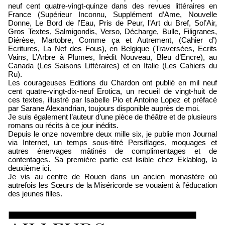
neuf cent quatre-vingt-quinze dans des revues littéraires en
France (Supérieur Inconnu, Supplément d’Ame, Nouvelle
Donne, Le Bord de l’Eau, Pris de Peur, l’Art du Bref, Sol’Air,
Gros Textes, Salmigondis, Verso, Décharge, Bulle, Filigranes,
Diérèse, Martobre, Comme ça et Autrement, (Cahier d’)
Ecritures, La Nef des Fous), en Belgique (Traversées, Ecrits
Vains, L’Arbre à Plumes, Inédit Nouveau, Bleu d’Encre), au
Canada (Les Saisons Littéraires) et en Italie (Les Cahiers du
Ru).
Les courageuses Editions du Chardon ont publié en mil neuf
cent quatre-vingt-dix-neuf Erotica, un recueil de vingt-huit de
ces textes, illustré par Isabelle Pio et Antoine Lopez et préfacé
par Sarane Alexandrian, toujours disponible auprès de moi.
Je suis également l’auteur d’une pièce de théâtre et de plusieurs
romans ou récits à ce jour inédits.
Depuis le onze novembre deux mille six, je publie mon Journal
via Internet, un temps sous-titré Persiflages, moquages et
autres énervages mâtinés de complimentages et de
contentages. Sa première partie est lisible chez Eklablog, la
deuxième ici.
Je vis au centre de Rouen dans un ancien monastère où
autrefois les Sœurs de la Miséricorde se vouaient à l’éducation
des jeunes filles.