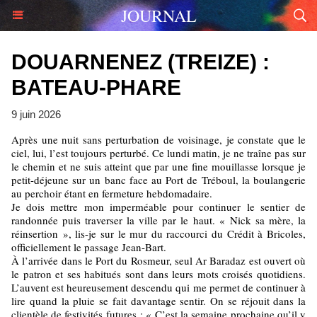
JOURNAL
DOUARNENEZ (TREIZE) :
BATEAU-PHARE
9 juin 2026
Après une nuit sans perturbation de voisinage, je constate que le
ciel, lui, l’est toujours perturbé. Ce lundi matin, je ne traîne pas sur
le chemin et ne suis atteint que par une fine mouillasse lorsque je
petit-déjeune sur un banc face au Port de Tréboul, la boulangerie
au perchoir étant en fermeture hebdomadaire.
Je dois mettre mon imperméable pour continuer le sentier de
randonnée puis traverser la ville par le haut. « Nick sa mère, la
réinsertion », lis-je sur le mur du raccourci du Crédit à Bricoles,
officiellement le passage Jean-Bart.
À l’arrivée dans le Port du Rosmeur, seul Ar Baradaz est ouvert où
le patron et ses habitués sont dans leurs mots croisés quotidiens.
L’auvent est heureusement descendu qui me permet de continuer à
lire quand la pluie se fait davantage sentir. On se réjouit dans la
clientèle de festivités futures : « C’est la semaine prochaine qu’il y