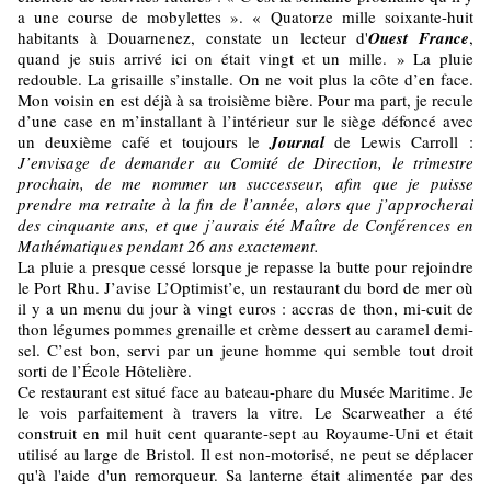
a une course de mobylettes ». « Quatorze mille soixante-huit
habitants à Douarnenez, constate un lecteur d'
Ouest France
,
quand je suis arrivé ici on était vingt et un mille. » La pluie
redouble. La grisaille s’installe. On ne voit plus la côte d’en face.
Mon voisin en est déjà à sa troisième bière. Pour ma part, je recule
d’une case en m’installant à l’intérieur sur le siège défoncé avec
un deuxième café et toujours le
Journal
de Lewis Carroll :
J’envisage de demander au Comité de Direction, le trimestre
prochain, de me nommer un successeur, afin que je puisse
prendre ma retraite à la fin de l’année, alors que j’approcherai
des cinquante ans, et que j’aurais été Maître de Conférences en
Mathématiques pendant 26 ans exactement.
La pluie a presque cessé lorsque je repasse la butte pour rejoindre
le Port Rhu. J’avise L’Optimist’e, un restaurant du bord de mer où
il y a un menu du jour à vingt euros : accras de thon, mi-cuit de
thon légumes pommes grenaille et crème dessert au caramel demi-
sel. C’est bon, servi par un jeune homme qui semble tout droit
sorti de l’École Hôtelière.
Ce restaurant est situé face au bateau-phare du Musée Maritime. Je
le vois parfaitement à travers la vitre. Le Scarweather a été
construit en mil huit cent quarante-sept au Royaume-Uni et était
utilisé au large de Bristol. Il est non-motorisé, ne peut se déplacer
qu'à l'aide d'un remorqueur. Sa lanterne était alimentée par des