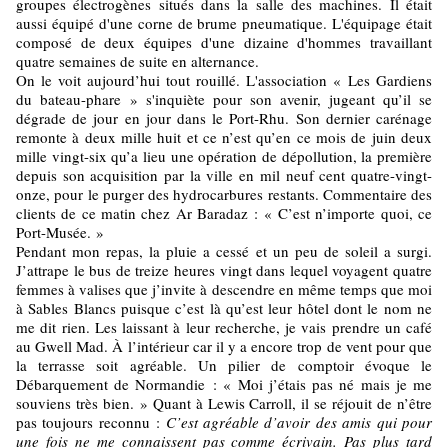
groupes électrogènes situés dans la salle des machines. Il était
aussi équipé d'une corne de brume pneumatique. L'équipage était
composé de deux équipes d'une dizaine d'hommes travaillant
quatre semaines de suite en alternance.
On le voit aujourd’hui tout rouillé. L'association « Les Gardiens
du bateau-phare » s'inquiète pour son avenir, jugeant qu’il se
dégrade de jour en jour dans le Port-Rhu. Son dernier carénage
remonte à deux mille huit et ce n’est qu’en ce mois de juin deux
mille vingt-six qu’a lieu une opération de dépollution, la première
depuis son acquisition par la ville en mil neuf cent quatre-vingt-
onze, pour le purger des hydrocarbures restants. Commentaire des
clients de ce matin chez Ar Baradaz : « C’est n’importe quoi, ce
Port-Musée. »
Pendant mon repas, la pluie a cessé et un peu de soleil a surgi.
J’attrape le bus de treize heures vingt dans lequel voyagent quatre
femmes à valises que j’invite à descendre en même temps que moi
à Sables Blancs puisque c’est là qu’est leur hôtel dont le nom ne
me dit rien. Les laissant à leur recherche, je vais prendre un café
au Gwell Mad. À l’intérieur car il y a encore trop de vent pour que
la terrasse soit agréable. Un pilier de comptoir évoque le
Débarquement de Normandie : « Moi j’étais pas né mais je me
souviens très bien. » Quant à Lewis Carroll, il se réjouit de n’être
pas toujours reconnu :
C’est agréable d’avoir des amis qui pour
une fois ne me connaissent pas comme écrivain. Pas plus tard