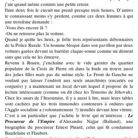
j’aie quand même commis une petite erreur.
Faire deux fois le circuit me prend presque trois heures. D’autres
le connaissant moins s’y perdent, comme ces deux femmes à qui
une troisième demande :
-Vous êtes encore là ?
-On ne retrouve plus la voiture.
Quand je quitte les lieux, je frôle trois représentants débonnaires
de la Police Rurale. Un homme bloqué dans son pavillon par deux
voitures garées devant sa barrière claque-sonne comme un dément
sans que cela ne les émeuve.
Revenu à Rouen, j’enchaîne avec le vide grenier du quartier
populaire de la Croix de Pierre où dans la foule on trouve aussi
des jolies filles mais pas du même style. Le Front de Gauche ne
voulant pas laisser l’endroit aux seuls anarchistes (encartés ou
conjurés) y a maintenant un local devant lequel il propose de la
lecture intéressante (comme on dit chez les Témoins de Jéhovah).
Chez les anars de l’Insoumise, il y a aussi à lire, mais leurs tables
sont cachées par les trois immondes conteneurs à ordures que
l’Agglo socialiste a (volontairement ?) installés devant leur vitrine.
C’est à un particulier que j’achète le livre qui m’intéresse :
Le
Procureur de l’Empire
d’Alexandre Najjar (Balland), une
biographie du procureur Ernest Pinard, celui qui fit condamner
Baudelaire et Flaubert.