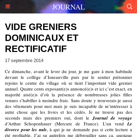
JOURNAL
VIDE GRENIERS
DOMINICAUX ET
RECTIFICATIF
17 septembre 2014
Ce dimanche, avant le lever du jour, je me gare à mon habitude
devant le collège d’Isneauville puis par le sentier piétonnier
rejoins le centre du village où se tient l’important vide grenier
annuel. Quatre cents exposant(e)s annoncé(e)s et ici c’est exact, en
majorité aisé(e)s d’où la présence de nombreuses jolies filles
venues s’habiller à moindre frais. Sans doute y trouverais-je aussi
des vêtements pour moi mais je suis incapable de m’intéresser à
autre chose que les livres et les cédés. Je ne trouve pas des
seconds mais des premiers oui, dont le
Journal
de voyage
d’Arthur Schopenhauer (Mercure de France). L’un vend
Le
divorce pour
les nuls
, à qui je ne demande pas si cette lecture a
été profitable. J’ai su autrefois me débrouiller sans ça, quoique