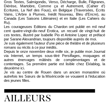
Gros Textes, Salmigondis, Verso, Décharge, Bulle, Filigranes,
Diérèse, Martobre, Comme ça et Autrement, (Cahier d’)
Ecritures, La Nef des Fous), en Belgique (Traversées, Ecrits
Vains, L’Arbre à Plumes, Inédit Nouveau, Bleu d’Encre), au
Canada (Les Saisons Littéraires) et en Italie (Les Cahiers du
Ru).
Les courageuses Editions du Chardon ont publié en mil neuf
cent quatre-vingt-dix-neuf Erotica, un recueil de vingt-huit de
ces textes, illustré par Isabelle Pio et Antoine Lopez et préfacé
par Sarane Alexandrian, toujours disponible auprès de moi.
Je suis également l’auteur d’une pièce de théâtre et de plusieurs
romans ou récits à ce jour inédits.
Depuis le onze novembre deux mille six, je publie mon Journal
via Internet, un temps sous-titré Persiflages, moquages et
autres énervages mâtinés de complimentages et de
contentages. Sa première partie est lisible chez Eklablog, la
deuxième ici.
Je vis au centre de Rouen dans un ancien monastère où
autrefois les Sœurs de la Miséricorde se vouaient à l’éducation
des jeunes filles.