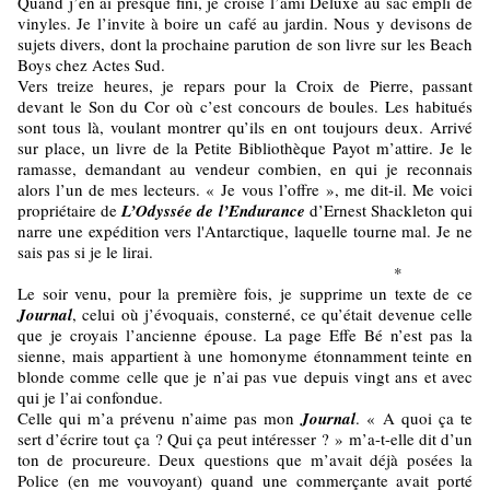
Quand j’en ai presque fini, je croise l’ami Deluxe au sac empli de
vinyles. Je l’invite à boire un café au jardin. Nous y devisons de
sujets divers, dont la prochaine parution de son livre sur les Beach
Boys chez Actes Sud.
Vers treize heures, je repars pour la Croix de Pierre, passant
devant le Son du Cor où c’est concours de boules. Les habitués
sont tous là, voulant montrer qu’ils en ont toujours deux. Arrivé
sur place, un livre de la Petite Bibliothèque Payot m’attire. Je le
ramasse, demandant au vendeur combien, en qui je reconnais
alors l’un de mes lecteurs. « Je vous l’offre », me dit-il. Me voici
propriétaire de
L’Odyssée de l’Endurance
d’Ernest Shackleton qui
narre une expédition vers l'Antarctique, laquelle tourne mal. Je ne
sais pas si je le lirai.
*
Le soir venu, pour la première fois, je supprime un texte de ce
Journal
, celui où j’évoquais, consterné, ce qu’était devenue celle
que je croyais l’ancienne épouse. La page Effe Bé n’est pas la
sienne, mais appartient à une homonyme étonnamment teinte en
blonde comme celle que je n’ai pas vue depuis vingt ans et avec
qui je l’ai confondue.
Celle qui m’a prévenu n’aime pas mon
Journal
. « A quoi ça te
sert d’écrire tout ça ? Qui ça peut intéresser ? » m’a-t-elle dit d’un
ton de procureure. Deux questions que m’avait déjà posées la
Police (en me vouvoyant) quand une commerçante avait porté