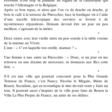
Personne n’ose trop se plaindre au regard de la catastrophe qui
touche l’Allemagne et la Belgique.
Après ce bon repas, et alors que l’on va de drache en drache, je
bois le café à la terrasse du Pinocchio, face la basilique où à l’aide
d’une nacelle télescopique des ouvriers se livrent à de
mystérieuses réparations. Demain devrait être un jour un peu
meilleur, s’agissant de la météo.
*
Deux sœurs avec leur vieille mère un peu sourde à la table voisine
de la mienne au Vivier.
L’une : « C’est laquelle ton oreille, maman ? »
*
Une femme à une autre au Pinocchio : « Donc, si un jour on me
retrouve en une dizaine de morceaux, tu donneras aux flics cette
liste. »
*
S’il est une ville qui pourrait concourir pour la Plus Grande
Terrasse de France, c’est Nancy. Nicolas le Mégalo, Maire de
Rouen, Socialiste, qui en revendique le titre devrait venir y faire un
tour. Il pourrait aussi s’inspirer de la ville pour faire de Rouen la
Ville La Plus Propre de France, un autre de ses délires.