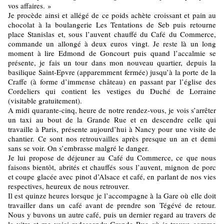
vos affaires. »
Je procède ainsi et allégé de ce poids achète croissant et pain au
chocolat à la boulangerie Les Tentations de Seb puis retourne
place Stanislas et, sous l’auvent chauffé du Café du Commerce,
commande un allongé à deux euros vingt. Je reste là un long
moment à lire Edmond de Goncourt puis quand l’accalmie se
présente, je fais un tour dans mon nouveau quartier, depuis la
basilique Saint-Epvre (apparemment fermée) jusqu’à la porte de la
Craffe (à forme d’immense château) en passant par l’église des
Cordeliers qui contient les vestiges du Duché de Lorraine
(visitable gratuitement).
A midi quarante-cinq, heure de notre rendez-vous, je vois s’arrêter
un taxi au bout de la Grande Rue et en descendre celle qui
travaille à Paris, présente aujourd’hui à Nancy pour une visite de
chantier. Ce sont nos retrouvailles après presque un an et demi
sans se voir. On s’embrasse malgré le danger.
Je lui propose de déjeuner au Café du Commerce, ce que nous
faisons bientôt, abrités et chauffés sous l’auvent, mignon de porc
et coupe glacée avec pinot d’Alsace et café, en parlant de nos vies
respectives, heureux de nous retrouver.
Il est quinze heures lorsque je l’accompagne à la Gare où elle doit
travailler dans un café avant de prendre son Tégévé de retour.
Nous y buvons un autre café, puis un dernier regard au travers de