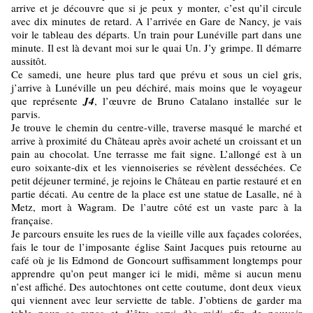
arrive et je découvre que si je peux y monter, c’est qu’il circule
avec dix minutes de retard. A l’arrivée en Gare de Nancy, je vais
voir le tableau des départs. Un train pour Lunéville part dans une
minute. Il est là devant moi sur le quai Un. J’y grimpe. Il démarre
aussitôt.
Ce samedi, une heure plus tard que prévu et sous un ciel gris,
j’arrive à Lunéville un peu déchiré, mais moins que le voyageur
que représente
J4
, l’œuvre de Bruno Catalano installée sur le
parvis.
Je trouve le chemin du centre-ville, traverse masqué le marché et
arrive à proximité du Château après avoir acheté un croissant et un
pain au chocolat. Une terrasse me fait signe. L’allongé est à un
euro soixante-dix et les viennoiseries se révèlent desséchées. Ce
petit déjeuner terminé, je rejoins le Château en partie restauré et en
partie décati. Au centre de la place est une statue de Lasalle, né à
Metz, mort à Wagram. De l’autre côté est un vaste parc à la
française.
Je parcours ensuite les rues de la vieille ville aux façades colorées,
fais le tour de l’imposante église Saint Jacques puis retourne au
café où je lis Edmond de Goncourt suffisamment longtemps pour
apprendre qu’on peut manger ici le midi, même si aucun menu
n’est affiché. Des autochtones ont cette coutume, dont deux vieux
qui viennent avec leur serviette de table. J’obtiens de garder ma