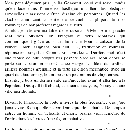
Mon petit déjeuner pris, je lis Goncourt, celui qui reste, tandis
qu’en face dans l’immense basilique ont lieu des obsèques
auxquelles n’assistent qu’une dizaine de personnes. Quand les
cloches annoncent la sortie du cercueil, la plupart de mes
voisin(e)s de bar préfèrent regarder ailleurs.
A midi, je retrouve ma table de terrasse au Vivier. A ma gauche
sont trois ouvriers, un Français et deux Moldaves qui
communiquent grâce au smartphone : « Pour la cuisson de la
viande : bleu, saignant, bien cuit ? », traduction en roumain,
réponse en français « Comme vous voulez ». Derrière moi, c’est
une tablée de huit hospitaliers j’espère vaccinés. Mon choix se
porte sur le saumon mariné sauce vierge, les filets de sardines
grillées pommes grenaille et la tarte au citron meringuée, avec un
quart de chardonnay, le tout pour un peu moins de vingt euros.
Ensuite, je bois un dernier café au Pinocchio avant d’aller lire à la
Pépinière. Dès qu’il fait chaud, cela saute aux yeux, Nancy est une
ville méridionale.
*
Devant le Pinocchio, la boîte à livres la plus fréquentée que j’aie
jamais vue. Bien qu’elle ne contienne que de la daube. De temps à
autre, un homme en ticheurte et chorte orange vient remettre de
l’ordre dans les livres d’une façon maladive.
*
La loi doit avoir un nom qui veut que lorsqu’on s’apprête à