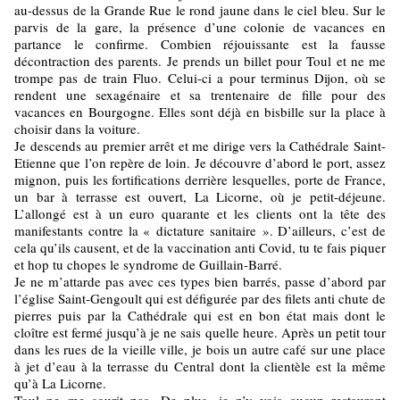
au-dessus de la Grande Rue le rond jaune dans le ciel bleu. Sur le
parvis de la gare, la présence d’une colonie de vacances en
partance le confirme. Combien réjouissante est la fausse
décontraction des parents. Je prends un billet pour Toul et ne me
trompe pas de train Fluo. Celui-ci a pour terminus Dijon, où se
rendent une sexagénaire et sa trentenaire de fille pour des
vacances en Bourgogne. Elles sont déjà en bisbille sur la place à
choisir dans la voiture.
Je descends au premier arrêt et me dirige vers la Cathédrale Saint-
Etienne que l’on repère de loin. Je découvre d’abord le port, assez
mignon, puis les fortifications derrière lesquelles, porte de France,
un bar à terrasse est ouvert, La Licorne, où je petit-déjeune.
L’allongé est à un euro quarante et les clients ont la tête des
manifestants contre la « dictature sanitaire ». D’ailleurs, c’est de
cela qu’ils causent, et de la vaccination anti Covid, tu te fais piquer
et hop tu chopes le syndrome de Guillain-Barré.
Je ne m’attarde pas avec ces types bien barrés, passe d’abord par
l’église Saint-Gengoult qui est défigurée par des filets anti chute de
pierres puis par la Cathédrale qui est en bon état mais dont le
cloître est fermé jusqu’à je ne sais quelle heure. Après un petit tour
dans les rues de la vieille ville, je bois un autre café sur une place
à jet d’eau à la terrasse du Central dont la clientèle est la même
qu’à La Licorne.