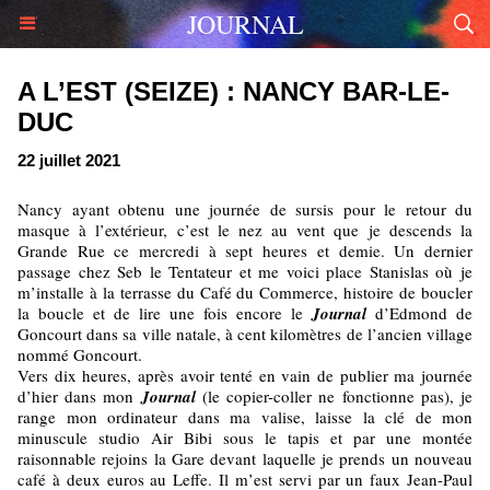
JOURNAL
A L’EST (SEIZE) : NANCY BAR-LE-
DUC
22 juillet 2021
Nancy ayant obtenu une journée de sursis pour le retour du
masque à l’extérieur, c’est le nez au vent que je descends la
Grande Rue ce mercredi à sept heures et demie. Un dernier
passage chez Seb le Tentateur et me voici place Stanislas où je
m’installe à la terrasse du Café du Commerce, histoire de boucler
la boucle et de lire une fois encore le
Journal
d’Edmond de
Goncourt dans sa ville natale, à cent kilomètres de l’ancien village
nommé Goncourt.
Vers dix heures, après avoir tenté en vain de publier ma journée
d’hier dans mon
Journal
(le copier-coller ne fonctionne pas), je
range mon ordinateur dans ma valise, laisse la clé de mon
minuscule studio Air Bibi sous le tapis et par une montée
raisonnable rejoins la Gare devant laquelle je prends un nouveau
café à deux euros au Leffe. Il m’est servi par un faux Jean-Paul