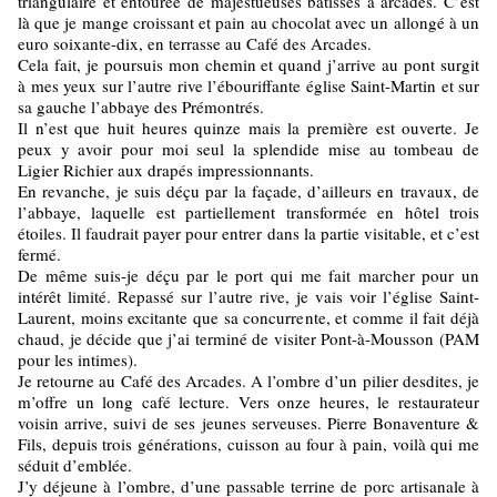
triangulaire et entourée de majestueuses bâtisses à arcades. C’est
là que je mange croissant et pain au chocolat avec un allongé à un
euro soixante-dix, en terrasse au Café des Arcades.
Cela fait, je poursuis mon chemin et quand j’arrive au pont surgit
à mes yeux sur l’autre rive l’ébouriffante église Saint-Martin et sur
sa gauche l’abbaye des Prémontrés.
Il n’est que huit heures quinze mais la première est ouverte. Je
peux y avoir pour moi seul la splendide mise au tombeau de
Ligier Richier aux drapés impressionnants.
En revanche, je suis déçu par la façade, d’ailleurs en travaux, de
l’abbaye, laquelle est partiellement transformée en hôtel trois
étoiles. Il faudrait payer pour entrer dans la partie visitable, et c’est
fermé.
De même suis-je déçu par le port qui me fait marcher pour un
intérêt limité. Repassé sur l’autre rive, je vais voir l’église Saint-
Laurent, moins excitante que sa concurrente, et comme il fait déjà
chaud, je décide que j’ai terminé de visiter Pont-à-Mousson (PAM
pour les intimes).
Je retourne au Café des Arcades. A l’ombre d’un pilier desdites, je
m’offre un long café lecture. Vers onze heures, le restaurateur
voisin arrive, suivi de ses jeunes serveuses. Pierre Bonaventure &
Fils, depuis trois générations, cuisson au four à pain, voilà qui me
séduit d’emblée.
J’y déjeune à l’ombre, d’une passable terrine de porc artisanale à