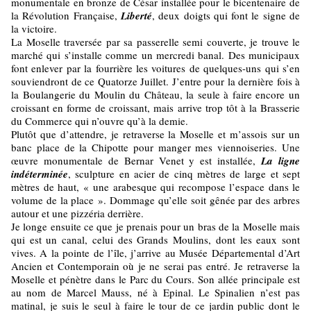
monumentale en bronze de César installée pour le bicentenaire de
la Révolution Française,
Liberté
, deux doigts qui font le signe de
la victoire.
La Moselle traversée par sa passerelle semi couverte, je trouve le
marché qui s’installe comme un mercredi banal. Des municipaux
font enlever par la fourrière les voitures de quelques-uns qui s’en
souviendront de ce Quatorze Juillet. J’entre pour la dernière fois à
la Boulangerie du Moulin du Château, la seule à faire encore un
croissant en forme de croissant, mais arrive trop tôt à la Brasserie
du Commerce qui n’ouvre qu’à la demie.
Plutôt que d’attendre, je retraverse la Moselle et m’assois sur un
banc place de la Chipotte pour manger mes viennoiseries. Une
œuvre monumentale de Bernar Venet y est installée,
La ligne
indéterminée
, sculpture en acier de cinq mètres de large et sept
mètres de haut, « une arabesque qui recompose l’espace dans le
volume de la place ». Dommage qu’elle soit gênée par des arbres
autour et une pizzéria derrière.
Je longe ensuite ce que je prenais pour un bras de la Moselle mais
qui est un canal, celui des Grands Moulins, dont les eaux sont
vives. A la pointe de l’île, j’arrive au Musée Départemental d’Art
Ancien et Contemporain où je ne serai pas entré. Je retraverse la
Moselle et pénètre dans le Parc du Cours. Son allée principale est
au nom de Marcel Mauss, né à Epinal. Le Spinalien n’est pas
matinal, je suis le seul à faire le tour de ce jardin public dont le