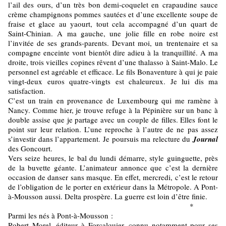
l’ail des ours, d’un très bon demi-coquelet en crapaudine sauce
crème champignons pommes sautées et d’une excellente soupe de
fraise et glace au yaourt, tout cela accompagné d’un quart de
Saint-Chinian. A ma gauche, une jolie fille en robe noire est
l’invitée de ses grands-parents. Devant moi, un trentenaire et sa
compagne enceinte vont bientôt dire adieu à la tranquillité. A ma
droite, trois vieilles copines rêvent d’une thalasso à Saint-Malo. Le
personnel est agréable et efficace. Le fils Bonaventure à qui je paie
vingt-deux euros quatre-vingts est chaleureux. Je lui dis ma
satisfaction.
C’est un train en provenance de Luxembourg qui me ramène à
Nancy. Comme hier, je trouve refuge à la Pépinière sur un banc à
double assise que je partage avec un couple de filles. Elles font le
point sur leur relation. L’une reproche à l’autre de ne pas assez
s’investir dans l’appartement. Je poursuis ma relecture du
Journal
des Goncourt.
Vers seize heures, le bal du lundi démarre, style guinguette, près
de la buvette géante. L’animateur annonce que c’est la dernière
occasion de danser sans masque. En effet, mercredi, c’est le retour
de l’obligation de le porter en extérieur dans la Métropole. A Pont-
à-Mousson aussi. Delta prospère. La guerre est loin d’être finie.
*
Parmi les nés à Pont-à-Mousson :
Robert Morel, éditeur à Forcalquier, connu notamment pour ses