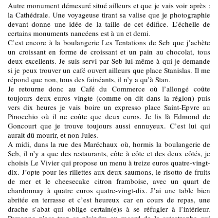
Autre monument démesuré situé ailleurs et que je vais voir après :
la Cathédrale. Une voyageuse tirant sa valise que je photographie
devant donne une idée de la taille de cet édifice. L’échelle de
certains monuments nancéens est à un et demi.
C’est encore à la boulangerie Les Tentations de Seb que j’achète
un croissant en forme de croissant et un pain au chocolat, tous
deux excellents. Je suis servi par Seb lui-même à qui je demande
si je peux trouver un café ouvert ailleurs que place Stanislas. Il me
répond que non, tous des fainéants, il n’y a qu’à Stan.
Je retourne donc au Café du Commerce où l’allongé coûte
toujours deux euros vingte (comme on dit dans la région) puis
vers dix heures je vais boire un expresso place Saint-Epvre au
Pinocchio où il ne coûte que deux euros. Je lis là Edmond de
Goncourt que je trouve toujours aussi ennuyeux. C’est lui qui
aurait dû mourir, et non Jules.
A midi, dans la rue des Maréchaux où, hormis la boulangerie de
Seb, il n’y a que des restaurants, côte à côte et des deux côtés, je
choisis Le Vivier qui propose un menu à treize euros quatre-vingt-
dix. J’opte pour les rillettes aux deux saumons, le risotto de fruits
de mer et le cheesecake citron framboise, avec un quart de
chardonnay à quatre euros quatre-vingt-dix. J’ai une table bien
abritée en terrasse et c’est heureux car en cours de repas, une
drache s’abat qui oblige certain(e)s à se réfugier à l’intérieur.