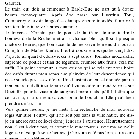
Gaultier.
Le train qui doit m’emmener à Bar-le-Duc ne part qu’à douze
heures trente-quatre. Après être passé par Liverdun, Toul,
Commercy et avoir longé des champs encore inondés, il arrive à
son terminus à treize heures quarante.
Je traverse l’Ornain par le pont de la Gare, tourne à droite
boulevard de la Rochelle et ai la chance, bien qu’il soit presque
quatorze heures, que l’on accepte de me servir le menu du jour au
Comptoir de Maître Kanter. Il est à douze euros quatre-vingt-dix.
J’ajoute un quart d’edelzwicker à sept euros. Tomates mozzarella,
suprême de poulet et tian de légumes, crumble aux fruits, cela me
suffit. Un point commun à mes voisins qui se relaient pour boire
des cafés durant mon repas : se plaindre de leur descendance qui
ne se soucie pas assez d’eux. Une illustration en est donnée par un
trentenaire qui dit à sa femme qu’il va prendre un rendez-vous sur
Doctolib pour le vaccin de sa grand-mère mais qu’il lui dira que
ce jour-là, il a un rendez-vous pour le boulot. « Elle peut bien
prendre un taxi ! »
Vers quinze heures, je me mets à la recherche de mon nouveau
logis Air Bibi. Pourvu qu’il ne soit pas dans la ville haute, me dis-
je en apercevant celle-ci dont j’ignorais l’existence. Heureusement
non, il est à deux pas, et comme le rendez-vous avec ma nouvelle
logeuse n’est qu’à seize heures, je bois un café pas loin, à un euro
quarante, avec Edmond.