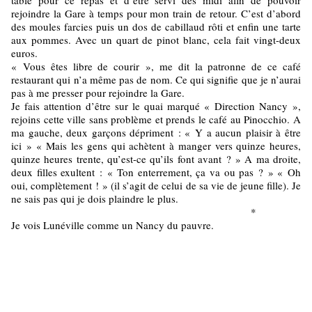
table pour ce repas et d’être servi dès midi afin de pouvoir
rejoindre la Gare à temps pour mon train de retour. C’est d’abord
des moules farcies puis un dos de cabillaud rôti et enfin une tarte
aux pommes. Avec un quart de pinot blanc, cela fait vingt-deux
euros.
« Vous êtes libre de courir », me dit la patronne de ce café
restaurant qui n’a même pas de nom. Ce qui signifie que je n’aurai
pas à me presser pour rejoindre la Gare.
Je fais attention d’être sur le quai marqué « Direction Nancy »,
rejoins cette ville sans problème et prends le café au Pinocchio. A
ma gauche, deux garçons dépriment : « Y a aucun plaisir à être
ici » « Mais les gens qui achètent à manger vers quinze heures,
quinze heures trente, qu’est-ce qu’ils font avant ? » A ma droite,
deux filles exultent : « Ton enterrement, ça va ou pas ? » « Oh
oui, complètement ! » (il s’agit de celui de sa vie de jeune fille). Je
ne sais pas qui je dois plaindre le plus.
*
Je vois Lunéville comme un Nancy du pauvre.