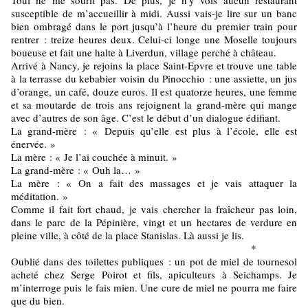
Toul ne me sourit pas. De plus, je n’y vois aucun restaurant
susceptible de m’accueillir à midi. Aussi vais-je lire sur un banc
bien ombragé dans le port jusqu’à l’heure du premier train pour
rentrer : treize heures deux. Celui-ci longe une Moselle toujours
boueuse et fait une halte à Liverdun, village perché à château.
Arrivé à Nancy, je rejoins la place Saint-Epvre et trouve une table
à la terrasse du kebabier voisin du Pinocchio : une assiette, un jus
d’orange, un café, douze euros. Il est quatorze heures, une femme
et sa moutarde de trois ans rejoignent la grand-mère qui mange
avec d’autres de son âge. C’est le début d’un dialogue édifiant.
La grand-mère : « Depuis qu’elle est plus à l’école, elle est
énervée. »
La mère : « Je l’ai couchée à minuit. »
La grand-mère : « Ouh la… »
La mère : « On a fait des massages et je vais attaquer la
méditation. »
Comme il fait fort chaud, je vais chercher la fraîcheur pas loin,
dans le parc de la Pépinière, vingt et un hectares de verdure en
pleine ville, à côté de la place Stanislas. Là aussi je lis.
*
Oublié dans des toilettes publiques : un pot de miel de tournesol
acheté chez Serge Poirot et fils, apiculteurs à Seichamps. Je
m’interroge puis le fais mien. Une cure de miel ne pourra me faire
que du bien.