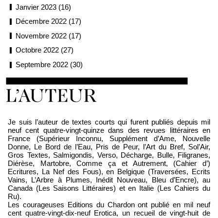
Janvier 2023 (16)
Décembre 2022 (17)
Novembre 2022 (17)
Octobre 2022 (27)
Septembre 2022 (30)
Loïc Boyer
Je suis l’auteur de textes courts qui furent publiés depuis mil
neuf cent quatre-vingt-quinze dans des revues littéraires en
France (Supérieur Inconnu, Supplément d’Ame, Nouvelle
Donne, Le Bord de l’Eau, Pris de Peur, l’Art du Bref, Sol’Air,
Gros Textes, Salmigondis, Verso, Décharge, Bulle, Filigranes,
Diérèse, Martobre, Comme ça et Autrement, (Cahier d’)
Ecritures, La Nef des Fous), en Belgique (Traversées, Ecrits
Vains, L’Arbre à Plumes, Inédit Nouveau, Bleu d’Encre), au
Canada (Les Saisons Littéraires) et en Italie (Les Cahiers du
Ru).
Les courageuses Editions du Chardon ont publié en mil neuf
cent quatre-vingt-dix-neuf Erotica, un recueil de vingt-huit de