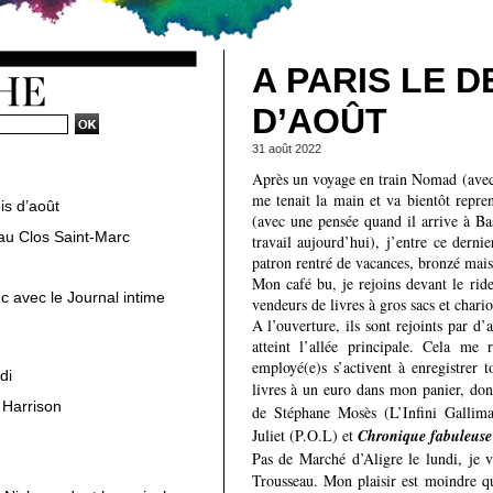
A PARIS LE D
D’AOÛT
31 août 2022
Après un voyage en train Nomad (avec 
me tenait la main et va bientôt repre
is d’août
(avec une pensée quand il arrive à Bas
au Clos Saint-Marc
travail aujourd’hui), j’entre ce dern
patron rentré de vacances, bronzé mais
Mon café bu, je rejoins devant le rid
c avec le Journal intime
vendeurs de livres à gros sacs et chario
A l’ouverture, ils sont rejoints par d’a
atteint l’allée principale. Cela me 
employé(e)s s’activent à enregistrer 
di
livres à un euro dans mon panier, do
 Harrison
de Stéphane Mosès (L’Infini Gallim
Juliet (P.O.L) et
Chronique fabuleuse
Pas de Marché d’Aligre le lundi, je 
Trousseau. Mon plaisir est moindre q