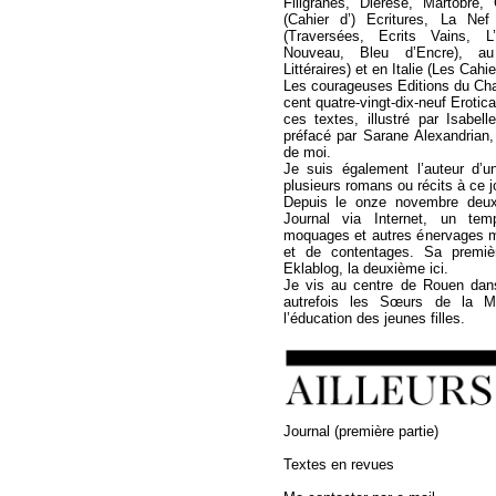
Filigranes, Diérèse, Martobre
(Cahier d’) Ecritures, La Ne
(Traversées, Ecrits Vains, L
Nouveau, Bleu d’Encre), a
Littéraires) et en Italie (Les Cahi
Les courageuses Editions du Cha
cent quatre-vingt-dix-neuf Erotica
ces textes, illustré par Isabel
préfacé par Sarane Alexandrian,
de moi.
Je suis également l’auteur d’u
plusieurs romans ou récits à ce jo
Depuis le onze novembre deux 
Journal via Internet, un temp
moquages et autres énervages 
et de contentages. Sa premièr
Eklablog, la deuxième ici.
Je vis au centre de Rouen dan
autrefois les Sœurs de la Mi
l’éducation des jeunes filles.
Journal (première partie)
Textes en revues