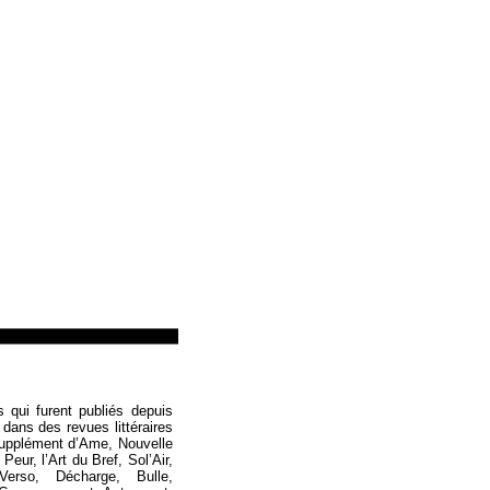
Loïc Boyer
s qui furent publiés depuis
 dans des revues littéraires
Supplément d’Ame, Nouvelle
eur, l’Art du Bref, Sol’Air,
Verso, Décharge, Bulle,