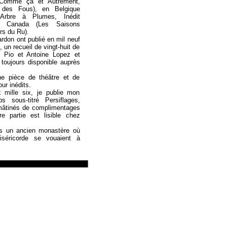
, Comme ça et Autrement,
f des Fous), en Belgique
’Arbre à Plumes, Inédit
u Canada (Les Saisons
ers du Ru).
rdon ont publié en mil neuf
, un recueil de vingt-huit de
le Pio et Antoine Lopez et
 toujours disponible auprès
ne pièce de théâtre et de
ur inédits.
mille six, je publie mon
s sous-titré Persiflages,
mâtinés de complimentages
e partie est lisible chez
s un ancien monastère où
séricorde se vouaient à