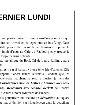
ERNIER LUNDI
une pensée quand il passe à Asnières pour celle qui
ndre son travail en collège) puis en bus Vingt-Neuf
tille pour celle qui me tenait la main et reprend le
ier lundi d’août au Café du Faubourg et y trouve le
 toujours aussi débordé.
eau métallique du Book-Off de Ledru-Rollin, quatre
ts.
utres. Je n’ai jamais vu une telle file d’attente. Elle
rappelle Gibert Jeunes autrefois. Pendant que les
toute cette marchandise avec le sourire, je mets des
nt
Instantanés
suivi de
Lettres à Maurice Rieuneau
ard),
Rencontres avec Samuel Beckett
de Charles
d’André Dhôtel (Mercure de France).
vais poursuivre ma lecture de
Sérotonine
au square
ue mardi dernier car Houellebecq dans la deuxième