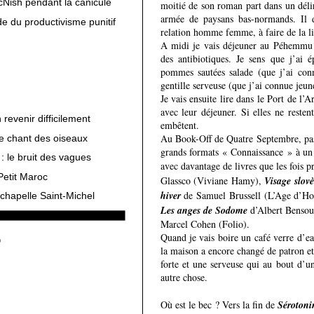
cNish pendant la canicule
moitié de son roman part dans un délir
armée de paysans bas-normands. Il d
e du productivisme punitif
relation homme femme, à faire de la lit
A midi je vais déjeuner au Péhemmu 
des antibiotiques. Je sens que j’ai 
pommes sautées salade (que j’ai con
gentille serveuse (que j’ai connue jeun
Je vais ensuite lire dans le Port de l’
avec leur déjeuner. Si elles ne resten
revenir difficilement
embêtent.
Au Book-Off de Quatre Septembre, pas 
le chant des oiseaux
grands formats « Connaissance » à un 
: le bruit des vagues
avec davantage de livres que les fois 
Petit Maroc
Glassco (Viviane Hamy),
Visage slov
hiver
de Samuel Brussell (L’Age d’
chapelle Saint-Michel
Les anges de Sodome
d’Albert Bensou
Marcel Cohen (Folio).
Quand je vais boire un café verre d’ea
la maison a encore changé de patron et
forte et une serveuse qui au bout d’
autre chose.
Où est le bec ? Vers la fin de
Sérotoni