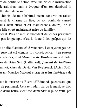
e de politique fiction avec une ridicule insurrection
evrait s’en tenir à évoquer d’un ton désabusé la
térature dépressive.
chinois, de mon habituel menu, sans vin en raison
épuisé le charme du lieu, de son confit de canard
nu à neuf euros et est maintenant à douze), de sa
e fille et est maintenant mère de famille).
Arsenal. Près de moi se succèdent de jeunes personnes
t pas longtemps, c’est la faute à des guêpes qui les
de file d’attente côté vendeurs. Les rayonnages des
euro ont été étendus. En conséquence, j’en ressors
précédentes, dont
Mémoires de Montparnasse
de John
ène
de Brina Svit (Gallimard),
Journal du
huitième
Homme),
Odes
de David Van Reybrouck (Actes Sud),
ssan (Maurice Nadeau) et
Sur la scène intérieure
de
u à la terrasse du Bistrot d’Edmond, je constate que
 de personnel. Cela se traduit par de la musique trop
une demi-heure vient me demander si je ne veux pas
*
ne
.