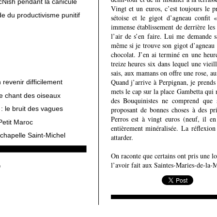
cNish pendant la canicule
Vingt et un euros, c’est toujours le 
e du productivisme punitif
sétoise et le gigot d’agneau confit
immense établissement de derrière les 
l’air de s’en faire. Lui me demande sa
même si je trouve son gigot d’agneau 
chocolat. J’en ai terminé en une heur
treize heures six dans lequel une vieill
sais, aux mamans on offre une rose, au
Quand j’arrive à Perpignan, je prends
revenir difficilement
mets le cap sur la place Gambetta qui n
le chant des oiseaux
des Bouquinistes ne comprend que s
: le bruit des vagues
proposant de bonnes choses à des pr
Perros est à vingt euros (neuf, il en
Petit Maroc
entièrement minéralisée. La réflexion 
chapelle Saint-Michel
attarder.
On raconte que certains ont pris une l
l’avoir fait aux Saintes-Maries-de-la-M