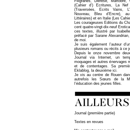
Filigranes, Diérèse, Martobre
(Cahier d’) Ecritures, La Ne
(Traversées, Ecrits Vains, L
Nouveau, Bleu d’Encre), a
Littéraires) et en Italie (Les Cahi
Les courageuses Editions du Cha
cent quatre-vingt-dix-neuf Erotica
ces textes, illustré par Isabel
préfacé par Sarane Alexandrian,
de moi.
Je suis également l’auteur d’u
plusieurs romans ou récits à ce jo
Depuis le onze novembre deux 
Journal via Internet, un temp
moquages et autres énervages 
et de contentages. Sa premièr
Eklablog, la deuxième ici.
Je vis au centre de Rouen dan
autrefois les Sœurs de la Mi
l’éducation des jeunes filles.
Journal (première partie)
Textes en revues