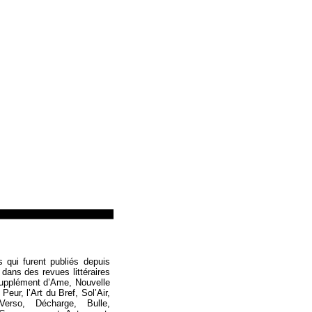
Loïc Boyer
s qui furent publiés depuis
 dans des revues littéraires
Supplément d’Ame, Nouvelle
eur, l’Art du Bref, Sol’Air,
Verso, Décharge, Bulle,