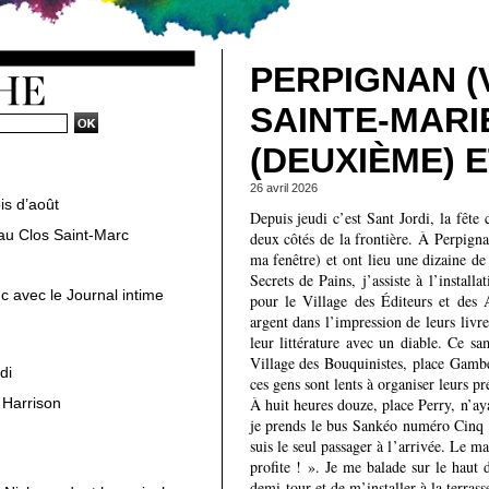
PERPIGNAN (V
SAINTE-MARI
(DEUXIÈME) 
26 avril 2026
is d’août
Depuis jeudi c’est Sant Jordi, la fête 
au Clos Saint-Marc
deux côtés de la frontière. À Perpignan
ma fenêtre) et ont lieu une dizaine de
Secrets de Pains, j’assiste à l’install
c avec le Journal intime
pour le Village des Éditeurs et des 
argent dans l’impression de leurs livre
leur littérature avec un diable. Ce s
Village des Bouquinistes, place Gambet
di
ces gens sont lents à organiser leurs pr
 Harrison
À huit heures douze, place Perry, n’aya
je prends le bus Sankéo numéro Cinq 
suis le seul passager à l’arrivée. Le m
profite ! ». Je me balade sur le haut 
demi-tour et de m’installer à la terrass