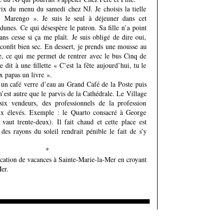
prix du menu du samedi chez NJ. Je choisis la tielle
 « Marengo ». Je suis le seul à déjeuner dans cet
dunes. Ce qui désespère le patron. Sa fille n’a point
ns cesse si ça me plaît. Je suis obligé de dire oui,
confit bien sec. En dessert, je prends une mousse au
e, ce qui me permet de rentrer avec le bus Cinq de
e dit à une fillette « C’est la fête aujourd’hui, tu le
x papas un livre ».
 un café verre d’eau au Grand Café de la Poste puis
’est autre que le parvis de la Cathédrale. Le Village
ix vendeurs, des professionnels de la profession
ix élevés. Exemple : le Quarto consacré à George
 vaut trente-deux). Il fait chaud et cette place est
des rayons du soleil rendrait pénible le fait de s’y
*
ocation de vacances à Sainte-Marie-la-Mer en croyant
er.
Ajouter un commentaire