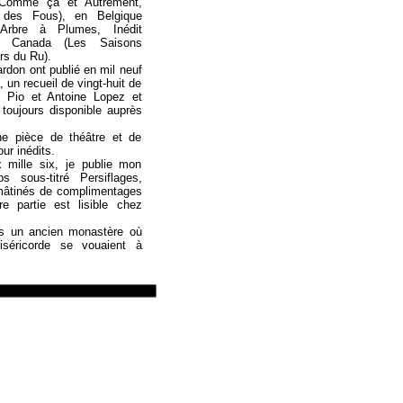
, Comme ça et Autrement,
f des Fous), en Belgique
’Arbre à Plumes, Inédit
u Canada (Les Saisons
ers du Ru).
rdon ont publié en mil neuf
, un recueil de vingt-huit de
le Pio et Antoine Lopez et
 toujours disponible auprès
ne pièce de théâtre et de
ur inédits.
mille six, je publie mon
s sous-titré Persiflages,
mâtinés de complimentages
e partie est lisible chez
s un ancien monastère où
séricorde se vouaient à