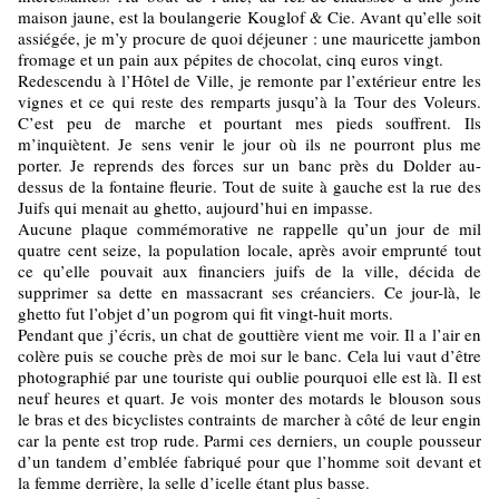
maison jaune, est la boulangerie Kouglof & Cie. Avant qu’elle soit
assiégée, je m’y procure de quoi déjeuner : une mauricette jambon
fromage et un pain aux pépites de chocolat, cinq euros vingt.
Redescendu à l’Hôtel de Ville, je remonte par l’extérieur entre les
vignes et ce qui reste des remparts jusqu’à la Tour des Voleurs.
C’est peu de marche et pourtant mes pieds souffrent. Ils
m’inquiètent. Je sens venir le jour où ils ne pourront plus me
porter. Je reprends des forces sur un banc près du Dolder au-
dessus de la fontaine fleurie. Tout de suite à gauche est la rue des
Juifs qui menait au ghetto, aujourd’hui en impasse.
Aucune plaque commémorative ne rappelle qu’un jour de mil
quatre cent seize, la population locale, après avoir emprunté tout
ce qu’elle pouvait aux financiers juifs de la ville, décida de
supprimer sa dette en massacrant ses créanciers. Ce jour-là, le
ghetto fut l’objet d’un pogrom qui fit vingt-huit morts.
Pendant que j’écris, un chat de gouttière vient me voir. Il a l’air en
colère puis se couche près de moi sur le banc. Cela lui vaut d’être
photographié par une touriste qui oublie pourquoi elle est là. Il est
neuf heures et quart. Je vois monter des motards le blouson sous
le bras et des bicyclistes contraints de marcher à côté de leur engin
car la pente est trop rude. Parmi ces derniers, un couple pousseur
d’un tandem d’emblée fabriqué pour que l’homme soit devant et
la femme derrière, la selle d’icelle étant plus basse.