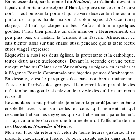
En redescendant, sur le conseil du
Routard
, je m’attarde devant la
façade qui porte une enseigne d’Hansi, explore une cour intérieure
dont il faut pousser la porte et qui s’avère décevante et refais une
photo de la plus haute maison à colombages d’Alsace (cinq
étages). Là-haut, ça claque du bec. Parfois, il tombe quelques
gouttes. J’irais bien prendre un café mais où ? Heureusement, un
peu plus bas, on installe la terrasse à la Taverne Alsacienne. Je
suis bientôt assis sur une chaise aussi penchée que la table (deux
euros vingt l’expresso).
Riquewihr a aussi ses deux églises, la protestante et la catholique,
toutes deux assez quelconques. Devant la seconde est une petite
rue qui mène au Château des Wurtemberg au pignon en escalier et
à l’Agence Postale Communale aux façades peintes d’arabesques.
En dessous, c’est le parquigne des cars, nombreux maintenant.
J’assiste à l’arrivée des groupes. Ils ouvrent leur parapluie dès
qu’il tombe une goutte et enlèvent leur veste dès qu’il y a un rayon
de soleil.
Revenu dans la rue principale, je m’octroie pour déjeuner un banc
ensoleillé avec vue sur celles et ceux qui montent et qui
descendent et sur les cigognes qui vont et viennent pareillement.
« L’agriculture bio traverse une tourmente » dit l’affichette de rue
des
Dernières Nouvelles d’Alsace
.
Mon car Fluo du retour est celui de treize heures quatorze. Il se
présente exactement à l’heure. Je peux ensuite sauter dans un bus