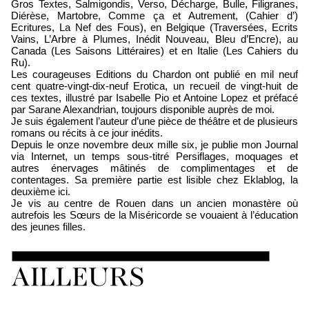
Gros Textes, Salmigondis, Verso, Décharge, Bulle, Filigranes,
Diérèse, Martobre, Comme ça et Autrement, (Cahier d’)
Ecritures, La Nef des Fous), en Belgique (Traversées, Ecrits
Vains, L’Arbre à Plumes, Inédit Nouveau, Bleu d’Encre), au
Canada (Les Saisons Littéraires) et en Italie (Les Cahiers du
Ru).
Les courageuses Editions du Chardon ont publié en mil neuf
cent quatre-vingt-dix-neuf Erotica, un recueil de vingt-huit de
ces textes, illustré par Isabelle Pio et Antoine Lopez et préfacé
par Sarane Alexandrian, toujours disponible auprès de moi.
Je suis également l’auteur d’une pièce de théâtre et de plusieurs
romans ou récits à ce jour inédits.
Depuis le onze novembre deux mille six, je publie mon Journal
via Internet, un temps sous-titré Persiflages, moquages et
autres énervages mâtinés de complimentages et de
contentages. Sa première partie est lisible chez Eklablog, la
deuxième ici.
Je vis au centre de Rouen dans un ancien monastère où
autrefois les Sœurs de la Miséricorde se vouaient à l’éducation
des jeunes filles.