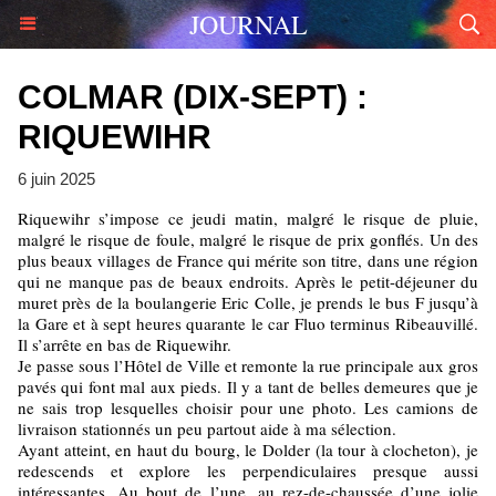
JOURNAL
COLMAR (DIX-SEPT) :
RIQUEWIHR
6 juin 2025
Riquewihr s’impose ce jeudi matin, malgré le risque de pluie,
malgré le risque de foule, malgré le risque de prix gonflés. Un des
plus beaux villages de France qui mérite son titre, dans une région
qui ne manque pas de beaux endroits. Après le petit-déjeuner du
muret près de la boulangerie Eric Colle, je prends le bus F jusqu’à
la Gare et à sept heures quarante le car Fluo terminus Ribeauvillé.
Il s’arrête en bas de Riquewihr.
Je passe sous l’Hôtel de Ville et remonte la rue principale aux gros
pavés qui font mal aux pieds. Il y a tant de belles demeures que je
ne sais trop lesquelles choisir pour une photo. Les camions de
livraison stationnés un peu partout aide à ma sélection.
Ayant atteint, en haut du bourg, le Dolder (la tour à clocheton), je
redescends et explore les perpendiculaires presque aussi
intéressantes. Au bout de l’une, au rez-de-chaussée d’une jolie