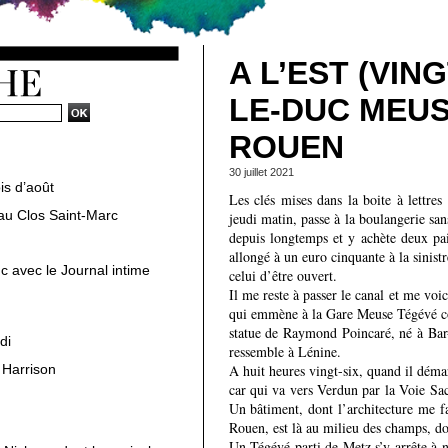
A L’EST (VIN
LE-DUC MEUS
ROUEN
30 juillet 2021
is d’août
Les clés mises dans la boite à lettres
au Clos Saint-Marc
jeudi matin, passe à la boulangerie s
depuis longtemps et y achète deux pa
allongé à un euro cinquante à la sinist
c avec le Journal intime
celui d’être ouvert.
Il me reste à passer le canal et me voic
qui emmène à la Gare Meuse Tégévé con
statue de Raymond Poincaré, né à Bar-
di
ressemble à Lénine.
 Harrison
A huit heures vingt-six, quand il déma
car qui va vers Verdun par la Voie Sa
Un bâtiment, dont l’architecture me fa
Rouen, est là au milieu des champs, do
Un Tégévé parti de Metz s’y arrête à 