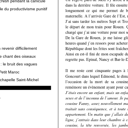
cNish pendant la canicule
dans la derrière voiture. Il file ensuite
e du productivisme punitif
longuement ce qui me permet de bi
maternelle. A l’arrivée Gare de l’Est, 
J’ai sans tarder les métros Sept et Tr
le départ de mon train pour Rouen. Qu
chargé que j’ai une voiture pour moi s
De la Gare de Rouen, je me laisse glis
heures quand j’en ressors pour acheter
République dont les frites sont fraîches
revenir difficilement
Ainsi en est-il fini de mon escapade d
le chant des oiseaux
regrette pas. Epinal, Nancy et Bar-le-Du
: le bruit des vagues
Il me reste cent cinquante pages à
Petit Maroc
Goncourt dans lequel Edmond, le diman
chapelle Saint-Michel
l’occasion de la mort de sa cousin
remémore un évènement ayant pour ca
J’étais encore un enfant, mais un enfa
sexes et de l’inconnu de l’amour. Je p
cousine Fanny, assez nouvellement ma
traitait sans conséquence, et à toute
appartement. Un matin que j’allais 
ligne, j’entrais dans leur chambre à 
cousine, la tête renversée, les jambe