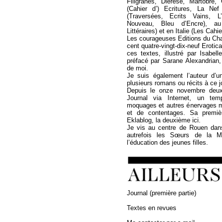
Filigranes, Diérèse, Martobre
(Cahier d’) Ecritures, La Ne
(Traversées, Ecrits Vains, L
Nouveau, Bleu d’Encre), a
Littéraires) et en Italie (Les Cahi
Les courageuses Editions du Cha
cent quatre-vingt-dix-neuf Erotica
ces textes, illustré par Isabel
préfacé par Sarane Alexandrian,
de moi.
Je suis également l’auteur d’u
plusieurs romans ou récits à ce jo
Depuis le onze novembre deux 
Journal via Internet, un temp
moquages et autres énervages 
et de contentages. Sa premièr
Eklablog, la deuxième ici.
Je vis au centre de Rouen dan
autrefois les Sœurs de la Mi
l’éducation des jeunes filles.
Journal (première partie)
Textes en revues