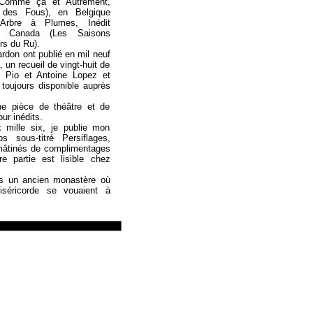
, Comme ça et Autrement,
f des Fous), en Belgique
’Arbre à Plumes, Inédit
u Canada (Les Saisons
ers du Ru).
rdon ont publié en mil neuf
, un recueil de vingt-huit de
le Pio et Antoine Lopez et
 toujours disponible auprès
ne pièce de théâtre et de
ur inédits.
mille six, je publie mon
s sous-titré Persiflages,
mâtinés de complimentages
e partie est lisible chez
s un ancien monastère où
séricorde se vouaient à