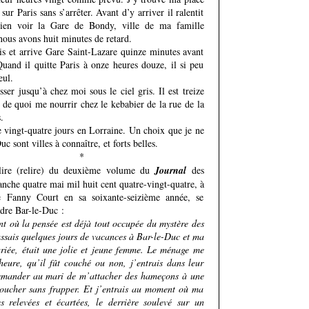
 sur Paris sans s’arrêter. Avant d’y arriver il ralentit
en voir la Gare de Bondy, ville de ma famille
nous avons huit minutes de retard.
ois et arrive Gare Saint-Lazare quinze minutes avant
and il quitte Paris à onze heures douze, il si peu
eul.
ser jusqu’à chez moi sous le ciel gris. Il est treize
 de quoi me nourrir chez le kebabier de la rue de la
.
e vingt-quatre jours en Lorraine. Un choix que je ne
c sont villes à connaître, et forts belles.
*
 lire (relire) du deuxième volume du
Journal
des
che quatre mai mil huit cent quatre-vingt-quatre, à
e Fanny Court en sa soixante-seizième année, se
dre Bar-le-Duc :
nt où la pensée est déjà tout occupée du mystère des
assais quelques jours de vacances à Bar-le-Duc et ma
riée, était une jolie et jeune femme. Le ménage me
 heure, qu’il fût couché ou non, j’entrais dans leur
demander au mari de m’attacher des hameçons à une
coucher sans frapper. Et j’entrais au moment où ma
s relevées et écartées, le derrière soulevé sur un