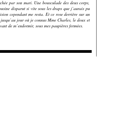
ourchée par son mari. Une bousculade des deux corps,
usine disparut si vite sous les draps que j’aurais pu
ision cependant me resta. Et ce rose derrière sur un
t, jusqu’au jour où je connus Mme Charles, le doux et
 avant de m’endormir, sous mes paupières fermées.
Ajouter un commentaire