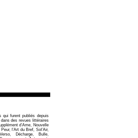
Loïc Boyer
s qui furent publiés depuis
 dans des revues littéraires
Supplément d’Ame, Nouvelle
eur, l’Art du Bref, Sol’Air,
Verso, Décharge, Bulle,