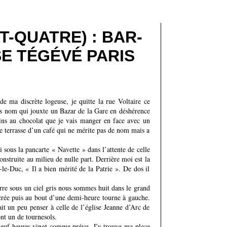
GT-QUATRE) : BAR-
E TÉGÉVÉ PARIS
 de ma discrète logeuse, je quitte la rue Voltaire ce
ans nom qui jouxte un Bazar de la Gare en déshérence
ins au chocolat que je vais manger en face avec un
re terrasse d’un café qui ne mérite pas de nom mais a
i sous la pancarte « Navette » dans l’attente de celle
struite au milieu de nulle part. Derrière moi est la
le-Duc, « Il a bien mérité de la Patrie ». De dos il
rre sous un ciel gris nous sommes huit dans le grand
crée puis au bout d’une demi-heure tourne à gauche.
it un peu penser à celle de l’église Jeanne d’Arc de
nt un de tournesols.
neuf heures vingt comme prévu. J’y trouve ma place