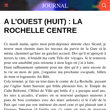
JOURNAL
A L’OUEST (HUIT) : LA
ROCHELLE CENTRE
Ce mardi matin, après mon petit-déjeuner détente chez Sicard, je
trouve mon chemin dans les travaux du parvis de la Gare et le
même cheminot qu’hier au guichet accueil. Dès qu’il m’aperçoit à
travers la vitre, il brandit ma carte Yélo dix voyages. Je le remercie
pour son amabilité puis retourne à mon logis où j’ai à faire.
Etant suffisamment optimiste pour me dire qu’il y aura encore de
la vie au mois de juin, j’organise ma prochaine escapade, billets
de train et logements Air Bibi.
Cela terminé, je fais un tour dans le centre de La Rochelle, passant
par l’église Saint Sauveur qui brûla plusieurs fois, le Temple du
Culte Réformé, l’Hôtel de Ville qui brûla il y a presque neuf ans,
les rues à arcades, d’autres où se trouvent quelques maisons à
pans de bois (certaines avec des murs ardoisés) et le Café de la
Paix qui vaut par son intérieur dix-neuf cent et qui plaisait tant à
Georges Simenon (il faudra que j’y entre un jour de mauvais