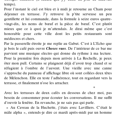
temps).
Pour l’instant le ciel est bleu et à midi je retourne au Cham pour
déjeuner en terrasse. J’y retrouve la p’tite serveuse un peu
gentillette et lui commande, dans la formule à seize euros quatre-
vingt-dix, les nems de bœuf et la pièce de bœuf. C’est plutôt
mieux que ce à quoi je m’attendais. Je dirai même que c’est
honorable pour cette ville dont les petits restaurants sont
médiocres et chers.
Par la passerelle étroite je me replie au Gabut. C’est à L’Echo que
je bois le café puis ouvre
Choses vues
. De l’intérieur de ce bar me
parvient une musique electro qui donne du rythme à ma lecture.
Pour la première fois depuis mon arrivée à La Rochelle, je peux
ôter mon pull. Certains se plaignent déjà d’avoir trop chaud et se
réfugient à l’ombre de l’auvent. Une vieille avec une canne
s’approche du panneau d’affichage libre où sont collées deux têtes
de Mélenchon. Elle en teste l’adhérence, tout en regardant vers la
terrasse, et finalement n’ose les arracher.
*
Avec les terrasses de deux cafés en dessous de chez moi, pas
besoin de consommer pour écouter les conversations. Il me suffit
d’ouvrir la fenêtre. En revanche, je ne sais pas qui parle.
« Au Caveau de la Huchette, j’étais avec Lavilliers. C’était le
mâle alpha », entends-je dire ce mardi après-midi par un homme