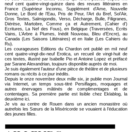
neuf cent quatre-vingt-quinze dans des revues littéraires en
France (Supérieur Inconnu, Supplément d’Ame, Nouvelle
Donne, Le Bord de l’Eau, Pris de Peur, l’Art du Bref, Sol’Air,
Gros Textes, Salmigondis, Verso, Décharge, Bulle, Filigranes,
Diérèse, Martobre, Comme ça et Autrement, (Cahier d’)
Ecritures, La Nef des Fous), en Belgique (Traversées, Ecrits
Vains, L’Arbre à Plumes, Inédit Nouveau, Bleu d’Encre), au
Canada (Les Saisons Littéraires) et en Italie (Les Cahiers du
Ru).
Les courageuses Editions du Chardon ont publié en mil neuf
cent quatre-vingt-dix-neuf Erotica, un recueil de vingt-huit de
ces textes, illustré par Isabelle Pio et Antoine Lopez et préfacé
par Sarane Alexandrian, toujours disponible auprès de moi.
Je suis également l’auteur d’une pièce de théâtre et de plusieurs
romans ou récits à ce jour inédits.
Depuis le onze novembre deux mille six, je publie mon Journal
via Internet, un temps sous-titré Persiflages, moquages et
autres énervages mâtinés de complimentages et de
contentages. Sa première partie est lisible chez Eklablog, la
deuxième ici.
Je vis au centre de Rouen dans un ancien monastère où
autrefois les Sœurs de la Miséricorde se vouaient à l’éducation
des jeunes filles.