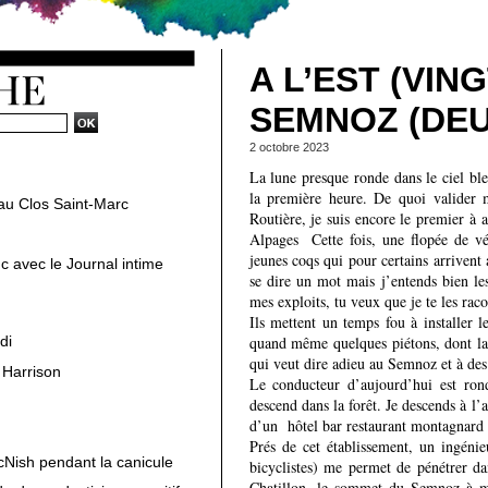
A L’EST (VING
SEMNOZ (DEU
2 octobre 2023
La lune presque ronde dans le ciel bl
la première heure. De quoi valider
au Clos Saint-Marc
Routière, je suis encore le premier à 
Alpages Cette fois, une flopée de vét
jeunes coqs qui pour certains arrivent a
c avec le Journal intime
se dire un mot mais j’entends bien l
mes exploits, tu veux que je te les rac
Ils mettent un temps fou à installer 
quand même quelques piétons, dont l
di
qui veut dire adieu au Semnoz et à des 
 Harrison
Le conducteur d’aujourd’hui est ron
descend dans la forêt. Je descends à l’
d’un hôtel bar restaurant montagnard 
Prés de cet établissement, un ingénie
cNish pendant la canicule
bicyclistes) me permet de pénétrer d
Chatillon, le sommet du Semnoz à mi