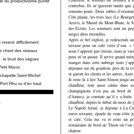
e du productivisme punitif
contrebas. Ils m’ignorent tandis que 
remonte-pente. Deux tables d’orientat
Côté plaine, les trois lacs (Le Bourg
Aravis, le Massif du Mont-Blanc, le M
des Ecrins. Les sommets sont un peu
neiges dites éternelles.
Après ce bel exploit, je redescends a
revenir difficilement
terrasse pour un café verre d’eau. « 
le chant des oiseaux
nous l’apporte par citerne, mais je vai
peux m’en passer. Il arrive quand mêm
: le bruit des vagues
manger dans cette auberge mais j’appr
Petit Maroc
déjeuner sur du goudron, prés de la rou
se garent les clients et les autres. Ass
chapelle Saint-Michel
Je reste là à lire Saint-Simon jusqu’a
 Port Rhu vu d’en haut
chauffeur, tout aussi calme dans s
champignons n’est pas au bord de l
d’Annecy, je constate qu’il y a foule
chauffeur, depuis le début du mois de j
Le Napoli fermé, je déjeune à La Cu
euros soixante, épaule de veau rôtie 
et café. Cela me va et reste un p
restaurants de bord de Thiou où l’on se
chaleur.