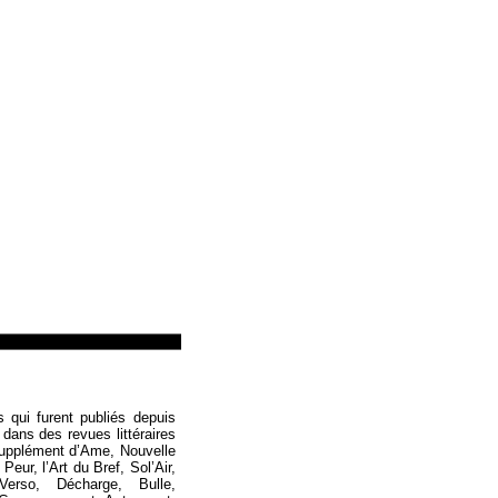
Loïc Boyer
s qui furent publiés depuis
 dans des revues littéraires
Supplément d’Ame, Nouvelle
eur, l’Art du Bref, Sol’Air,
Verso, Décharge, Bulle,