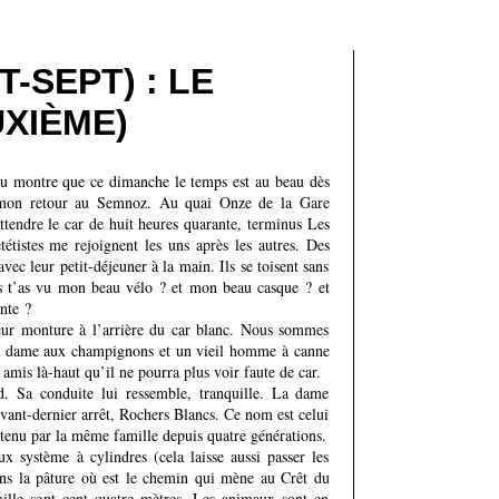
T-SEPT) : LE
XIÈME)
eu montre que ce dimanche le temps est au beau dès
 mon retour au Semnoz. Au quai Onze de la Gare
attendre le car de huit heures quarante, terminus Les
étistes me rejoignent les uns après les autres. Des
vec leur petit-déjeuner à la main. Ils se toisent sans
es t’as vu mon beau vélo ? et mon beau casque ? et
onte ?
leur monture à l’arrière du car blanc. Nous sommes
a dame aux champignons et un vieil homme à canne
amis là-haut qu’il ne pourra plus voir faute de car.
d. Sa conduite lui ressemble, tranquille. La dame
avant-dernier arrêt, Rochers Blancs. Ce nom est celui
tenu par la même famille depuis quatre générations.
ux système à cylindres (cela laisse aussi passer les
ans la pâture où est le chemin qui mène au Crêt du
lle sept cent quatre mètres. Les animaux sont en