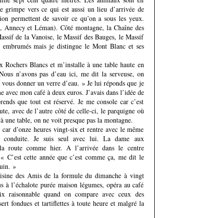
je grimpe vers ce qui est aussi un lieu d’arrivée de
ion permettent de savoir ce qu’on a sous les yeux.
et, Annecy et Léman). Côté montagne, la Chaîne des
assif de la Vanoise, le Massif des Bauges, le Massif
 embrumés mais je distingue le Mont Blanc et ses
ux Rochers Blancs et m’installe à une table haute en
Nous n’avons pas d’eau ici, me dit la serveuse, on
s vous donner un verre d’eau. » Je lui réponds que je
e avec mon café à deux euros. J’avais dans l’idée de
ends que tout est réservé. Je me console car c’est
te, avec de l’autre côté de celle-ci, le parquigne où
is à une table, on ne voit presque pas la montagne.
u car d’onze heures vingt-six et rentre avec le même
a conduite. Je suis seul avec lui. La dame aux
a route comme hier. A l’arrivée dans le centre
. « C’est cette année que c’est comme ça, me dit le
uin. »
isine des Amis de la formule du dimanche à vingt
jus à l’échalote purée maison légumes, opéra au café
rix raisonnable quand on compare avec ceux des
rt fondues et tartiflettes à toute heure et malgré la