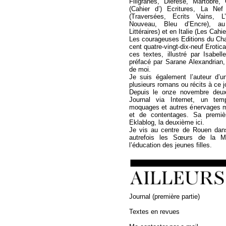
Filigranes, Diérèse, Martobre
(Cahier d’) Ecritures, La Ne
(Traversées, Ecrits Vains, L
Nouveau, Bleu d’Encre), a
Littéraires) et en Italie (Les Cahi
Les courageuses Editions du Cha
cent quatre-vingt-dix-neuf Erotica
ces textes, illustré par Isabel
préfacé par Sarane Alexandrian,
de moi.
Je suis également l’auteur d’u
plusieurs romans ou récits à ce jo
Depuis le onze novembre deux 
Journal via Internet, un temp
moquages et autres énervages 
et de contentages. Sa premièr
Eklablog, la deuxième ici.
Je vis au centre de Rouen dan
autrefois les Sœurs de la Mi
l’éducation des jeunes filles.
Journal (première partie)
Textes en revues