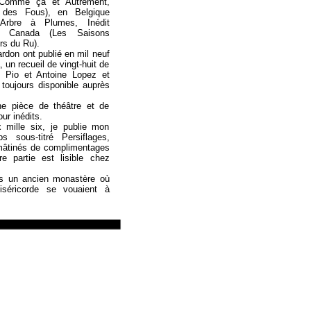
, Comme ça et Autrement,
f des Fous), en Belgique
’Arbre à Plumes, Inédit
u Canada (Les Saisons
ers du Ru).
rdon ont publié en mil neuf
, un recueil de vingt-huit de
le Pio et Antoine Lopez et
 toujours disponible auprès
ne pièce de théâtre et de
ur inédits.
mille six, je publie mon
s sous-titré Persiflages,
mâtinés de complimentages
e partie est lisible chez
s un ancien monastère où
séricorde se vouaient à