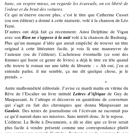
banc, on respire mieux, on regarde les écureuils, on est libéré de
l’odeur et du bruit des voitures.
Ce qui m’énerve encore plus, c’est le titre que Catherine Cusset
(ou son éditeur) a donné à cette niaiserie, volé à la chanson de Léo
Ferré.
D’autres ont déjà fait ça récemment. Ainsi Delphine de Vigan
avec son
Rien ne s’oppose à la nuit
volé à la chanson de Bashung.
Plus qu’un manque d’idée qui aurait empêché de trouver un titre
original à cette littérature facile, je vois là une manœuvre de
l’auteure (ou de l’éditeur). L’acheteuse éventuelle (ce sont des
femmes qui lisent ce genre de livres) a déjà le titre en tête quand
elle trouve le roman sur une table de librairie : « Ah oui, j’en ai
entendu parler, il me semble, ça me dit quelque chose, je le
prends. »
*
Autre malhonnêteté éditoriale. J’avise ce mardi matin en vitrine du
Rêve de l’Escalier un livre intitulé
Lettres d’Afrique
de Guy de
Maupassant. Je l’attrape et découvre en quatrième de couverture
qui s’agit en fait des chroniques que donna Maupassant au
Gaulois
. Des textes de journalisme où l’écrivain ne racontait pas
ce qu’il narrait dans ses missives. Sans intérêt donc. Je le repose.
L’éditeur, La Boîte à Documents, a dû se dire que ce livre serait
plus facile à vendre présenté comme une correspondance plutôt