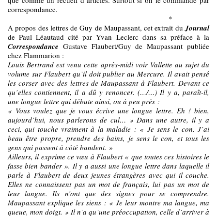
que comme un recueil d’articles. Surtout si on le commande par
correspondance.
*
A propos des lettres de Guy de Maupassant, cet extrait du
Journal
de Paul Léautaud cité par Yvan Leclerc dans sa préface à la
Correspondance
Gustave Flaubert/Guy de Maupassant publiée
chez Flammarion :
Louis Bertrand est venu cette après-midi voir Vallette au sujet du
volume sur Flaubert qu’il doit publier au Mercure. Il avait pensé
les corser avec des lettres de Maupassant à Flaubert. Devant ce
qu’elles contiennent, il a dû y renoncer. (…/…) Il y a, paraît-il,
une longue lettre qui débute ainsi, ou à peu près :
« Vous voulez que je vous écrive une longue lettre. Eh ! bien,
aujourd’hui, nous parlerons de cul… » Dans une autre, il y a
ceci, qui touche vraiment à la maladie : « Je sens le con. J’ai
beau être propre, prendre des bains, je sens le con, et tous les
gens qui passent à côté bandent. »
Ailleurs, il exprime ce vœu à Flaubert « que toutes ces histoires le
fasse bien bander ». Il y a aussi une longue lettre dans laquelle il
parle à Flaubert de deux jeunes étrangères avec qui il couche.
Elles ne connaissent pas un mot de français, lui pas un mot de
leur langue. Ils n’ont que des signes pour se comprendre.
Maupassant explique les siens : « Je leur montre ma langue, ma
queue, mon doigt. » Il n’a qu’une préoccupation, celle d’arriver à