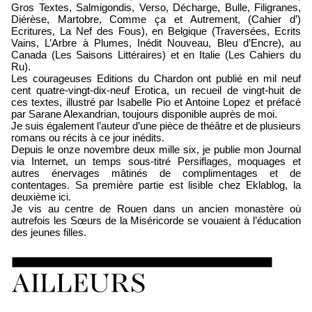
Gros Textes, Salmigondis, Verso, Décharge, Bulle, Filigranes,
Diérèse, Martobre, Comme ça et Autrement, (Cahier d’)
Ecritures, La Nef des Fous), en Belgique (Traversées, Ecrits
Vains, L’Arbre à Plumes, Inédit Nouveau, Bleu d’Encre), au
Canada (Les Saisons Littéraires) et en Italie (Les Cahiers du
Ru).
Les courageuses Editions du Chardon ont publié en mil neuf
cent quatre-vingt-dix-neuf Erotica, un recueil de vingt-huit de
ces textes, illustré par Isabelle Pio et Antoine Lopez et préfacé
par Sarane Alexandrian, toujours disponible auprès de moi.
Je suis également l’auteur d’une pièce de théâtre et de plusieurs
romans ou récits à ce jour inédits.
Depuis le onze novembre deux mille six, je publie mon Journal
via Internet, un temps sous-titré Persiflages, moquages et
autres énervages mâtinés de complimentages et de
contentages. Sa première partie est lisible chez Eklablog, la
deuxième ici.
Je vis au centre de Rouen dans un ancien monastère où
autrefois les Sœurs de la Miséricorde se vouaient à l’éducation
des jeunes filles.