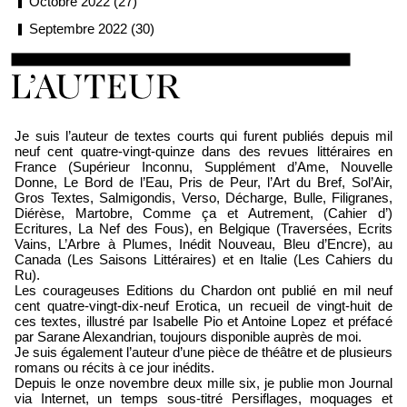
Octobre 2022 (27)
Septembre 2022 (30)
Loïc Boyer
Je suis l’auteur de textes courts qui furent publiés depuis mil
neuf cent quatre-vingt-quinze dans des revues littéraires en
France (Supérieur Inconnu, Supplément d’Ame, Nouvelle
Donne, Le Bord de l’Eau, Pris de Peur, l’Art du Bref, Sol’Air,
Gros Textes, Salmigondis, Verso, Décharge, Bulle, Filigranes,
Diérèse, Martobre, Comme ça et Autrement, (Cahier d’)
Ecritures, La Nef des Fous), en Belgique (Traversées, Ecrits
Vains, L’Arbre à Plumes, Inédit Nouveau, Bleu d’Encre), au
Canada (Les Saisons Littéraires) et en Italie (Les Cahiers du
Ru).
Les courageuses Editions du Chardon ont publié en mil neuf
cent quatre-vingt-dix-neuf Erotica, un recueil de vingt-huit de
ces textes, illustré par Isabelle Pio et Antoine Lopez et préfacé
par Sarane Alexandrian, toujours disponible auprès de moi.
Je suis également l’auteur d’une pièce de théâtre et de plusieurs
romans ou récits à ce jour inédits.
Depuis le onze novembre deux mille six, je publie mon Journal
via Internet, un temps sous-titré Persiflages, moquages et