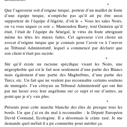
*
Que l’agresseur soit d’origine turque, porteur d’un maillot de foute
d’une équipe turque, n’empêche pas qu’il ait pu être aussi
supporteur de l’équipe d’Algérie, d’où le « Vous les sales Noirs,
on va vous niquer ce soir ». Mamoudou Barry, tout Guinéen qu’il
était, l’était de l’équipe du Sénégal, le virus du foute atteignant
même les têtes les mieux faites. Cet agresseur s’est choisi un
avocat d’origine turque que je connais pour l’avoir vu à l’œuvre
au Tribunal Administratif, lequel a commencé par déclarer que
son client n’était pas raciste.
*
Sûr qu’il existe un racisme spécifique visant les Noirs, une
négrophobie qui est le fait non seulement d’une partie des Blancs
mais également d’une partie des Maghrébins, d’une partie des
Turcs, etc. Un fait que ne veulent pas reconnaître certains soutiens
de immigrés. J’en côtoyais au Tribunal Administratif qui ont fini
par me lasser avec leur angélisme sur ce sujet et sur d’autres, au
point que je n’y vais plus.
*
Présents pour cette marche blanche des élus de presque tous les
bords. Un que j’ai eu du mal à reconnaître : le Député Européen
David Cormand, Ecologiste. Il a désormais le crâne rasé. Je me
demande quel méfait il a pu commettre pour mériter ça.