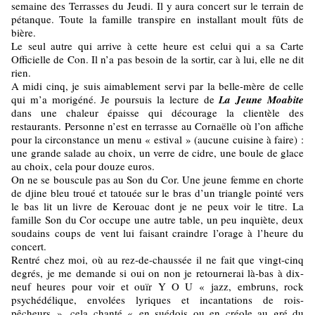
semaine des Terrasses du Jeudi. Il y aura concert sur le terrain de
pétanque. Toute la famille transpire en installant moult fûts de
bière.
Le seul autre qui arrive à cette heure est celui qui a sa Carte
Officielle de Con. Il n’a pas besoin de la sortir, car à lui, elle ne dit
rien.
A midi cinq, je suis aimablement servi par la belle-mère de celle
qui m’a morigéné. Je poursuis la lecture de
La Jeune Moabite
dans une chaleur épaisse qui décourage la clientèle des
restaurants. Personne n’est en terrasse au Cornaëlle où l’on affiche
pour la circonstance un menu « estival » (aucune cuisine à faire) :
une grande salade au choix, un verre de cidre, une boule de glace
au choix, cela pour douze euros.
On ne se bouscule pas au Son du Cor. Une jeune femme en chorte
de djine bleu troué et tatouée sur le bras d’un triangle pointé vers
le bas lit un livre de Kerouac dont je ne peux voir le titre. La
famille Son du Cor occupe une autre table, un peu inquiète, deux
soudains coups de vent lui faisant craindre l’orage à l’heure du
concert.
Rentré chez moi, où au rez-de-chaussée il ne fait que vingt-cinq
degrés, je me demande si oui on non je retournerai là-bas à dix-
neuf heures pour voir et ouïr Y O U « jazz, embruns, rock
psychédélique, envolées lyriques et incantations de rois-
pêcheurs », cela chanté « en suédois ou en créole au gré du