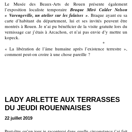
Le Musée des Beaux-Arts de Rouen présente également
l’exposition localiste temporaire
Braque
Miró Calder Nelson
« Varengeville, un atelier sur les falaises »
. Braque ayant eu sa
carte d’habitant du département, lui et ses invités peuvent être
montrés à Rouen. Je n’ai pu bénéficier de la visite gratuite lors du
vernissage car j’étais à Arcachon, et n’ai pas envie d’y mettre un
kopeck.
*
« La libération de l’âme humaine après l’existence terrestre »,
comment peut-on croire à une chose pareille ?
LADY ARLETTE AUX TERRASSES
DU JEUDI ROUENNAISES
22 juillet 2019
Peut-être qu’un jour je raconterai dans quelle circonstance j’ai fait