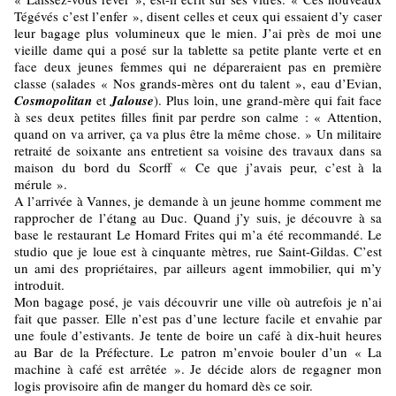
Tégévés c’est l’enfer », disent celles et ceux qui essaient d’y caser
leur bagage plus volumineux que le mien. J’ai près de moi une
vieille dame qui a posé sur la tablette sa petite plante verte et en
face deux jeunes femmes qui ne dépareraient pas en première
classe (salades « Nos grands-mères ont du talent », eau d’Evian,
Cosmopolitan
et
Jalouse
). Plus loin, une grand-mère qui fait face
à ses deux petites filles finit par perdre son calme : « Attention,
quand on va arriver, ça va plus être la même chose. » Un militaire
retraité de soixante ans entretient sa voisine des travaux dans sa
maison du bord du Scorff « Ce que j’avais peur, c’est à la
mérule ».
A l’arrivée à Vannes, je demande à un jeune homme comment me
rapprocher de l’étang au Duc. Quand j’y suis, je découvre à sa
base le restaurant Le Homard Frites qui m’a été recommandé. Le
studio que je loue est à cinquante mètres, rue Saint-Gildas. C’est
un ami des propriétaires, par ailleurs agent immobilier, qui m’y
introduit.
Mon bagage posé, je vais découvrir une ville où autrefois je n’ai
fait que passer. Elle n’est pas d’une lecture facile et envahie par
une foule d’estivants. Je tente de boire un café à dix-huit heures
au Bar de la Préfecture. Le patron m’envoie bouler d’un « La
machine à café est arrêtée ». Je décide alors de regagner mon
logis provisoire afin de manger du homard dès ce soir.