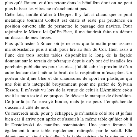
plus qu’à Rouen, et d’un retour dans la bétaillère dont on ne peut
plus baisser les vitres ne m’enchantant pas.
Cette fois, inutile d’aller à Dieppe. Il y fait si chaud que le pont
métallique tournant Colbert est dilaté et reste par prudence en
position ouverte afin de permettre le passage des navires. Pour
rejoindre le Mieux Ici Qu’En Face, il me faudrait faire un détour
au-dessus de mes forces.
Plus qu’à rester à Rouen où je ne sors que le matin pour assurer
ma subsistance puis à midi pour lire au Son du Cor. Hier, assis à
l’une des trois seules tables disponibles le long de la façade
donnant sur le terrain de pétanque depuis qu’y ont été installés les
perchoirs publicitaires pour les oies, j’ai dû subir la proximité d’un
autre lecteur dont même le bruit de la respiration m’exaspère. Un
porteur de djine bleu et de chaussures de sport en plastique qui
une fois m’a interpellé bruyamment pour me parler de Sylvain
Tesson. Il m’avait vu lors de la venue de celui à L’Armitière et/ou
avait lu mon texte à ce propos. Je déteste le manque de discrétion.
Ce jour-là je l’ai envoyé bouler, mais je ne peux l’empêcher de
s’asseoir à côté de moi.
Ce mercredi midi, pour y échapper, je m’installe côté rue et je fais
bien car il arrive peu après et s’assoit à la même table qu’hier où il
lit Dostoïevski de manière ostentatoire. Une jeune femme lit
également à une table rapidement rattrapée par le soleil. Elle
déménage et vient s’installer à la table voisine de la mienne, du