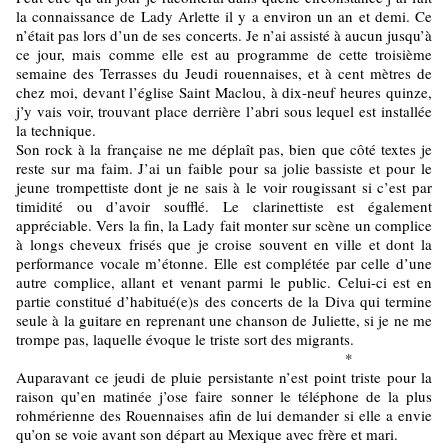
la connaissance de Lady Arlette il y a environ un an et demi. Ce
n’était pas lors d’un de ses concerts. Je n’ai assisté à aucun jusqu’à
ce jour, mais comme elle est au programme de cette troisième
semaine des Terrasses du Jeudi rouennaises, et à cent mètres de
chez moi, devant l’église Saint Maclou, à dix-neuf heures quinze,
j’y vais voir, trouvant place derrière l’abri sous lequel est installée
la technique.
Son rock à la française ne me déplaît pas, bien que côté textes je
reste sur ma faim. J’ai un faible pour sa jolie bassiste et pour le
jeune trompettiste dont je ne sais à le voir rougissant si c’est par
timidité ou d’avoir soufflé. Le clarinettiste est également
appréciable. Vers la fin, la Lady fait monter sur scène un complice
à longs cheveux frisés que je croise souvent en ville et dont la
performance vocale m’étonne. Elle est complétée par celle d’une
autre complice, allant et venant parmi le public. Celui-ci est en
partie constitué d’habitué(e)s des concerts de la Diva qui termine
seule à la guitare en reprenant une chanson de Juliette, si je ne me
trompe pas, laquelle évoque le triste sort des migrants.
*
Auparavant ce jeudi de pluie persistante n’est point triste pour la
raison qu’en matinée j’ose faire sonner le téléphone de la plus
rohmérienne des Rouennaises afin de lui demander si elle a envie
qu’on se voie avant son départ au Mexique avec frère et mari.