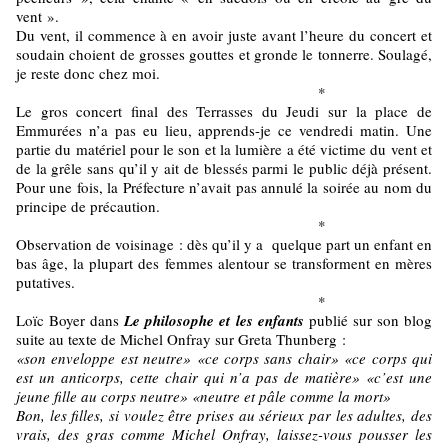
vent ».
Du vent, il commence à en avoir juste avant l’heure du concert et
soudain choient de grosses gouttes et gronde le tonnerre. Soulagé,
je reste donc chez moi.
*
Le gros concert final des Terrasses du Jeudi sur la place de
Emmurées n’a pas eu lieu, apprends-je ce vendredi matin. Une
partie du matériel pour le son et la lumière a été victime du vent et
de la grêle sans qu’il y ait de blessés parmi le public déjà présent.
Pour une fois, la Préfecture n’avait pas annulé la soirée au nom du
principe de précaution.
*
Observation de voisinage : dès qu’il y a quelque part un enfant en
bas âge, la plupart des femmes alentour se transforment en mères
putatives.
*
Loïc Boyer dans
Le philosophe et les enfants
publié sur son blog
suite au texte de Michel Onfray sur Greta Thunberg :
«son enveloppe est neutre» «ce corps sans chair» «ce corps qui
est un anticorps, cette chair qui n’a pas de matière» «c’est une
jeune fille au corps neutre» «neutre et pâle comme la mort»
Bon, les filles, si voulez être prises au sérieux par les adultes, des
vrais, des gras comme Michel Onfray, laissez-vous pousser les