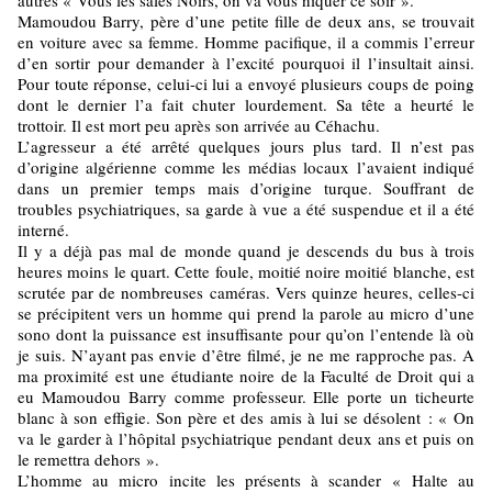
autres « Vous les sales Noirs, on va vous niquer ce soir ».
Mamoudou Barry, père d’une petite fille de deux ans, se trouvait
en voiture avec sa femme. Homme pacifique, il a commis l’erreur
d’en sortir pour demander à l’excité pourquoi il l’insultait ainsi.
Pour toute réponse, celui-ci lui a envoyé plusieurs coups de poing
dont le dernier l’a fait chuter lourdement. Sa tête a heurté le
trottoir. Il est mort peu après son arrivée au Céhachu.
L’agresseur a été arrêté quelques jours plus tard. Il n’est pas
d’origine algérienne comme les médias locaux l’avaient indiqué
dans un premier temps mais d’origine turque. Souffrant de
troubles psychiatriques, sa garde à vue a été suspendue et il a été
interné.
Il y a déjà pas mal de monde quand je descends du bus à trois
heures moins le quart. Cette foule, moitié noire moitié blanche, est
scrutée par de nombreuses caméras. Vers quinze heures, celles-ci
se précipitent vers un homme qui prend la parole au micro d’une
sono dont la puissance est insuffisante pour qu’on l’entende là où
je suis. N’ayant pas envie d’être filmé, je ne me rapproche pas. A
ma proximité est une étudiante noire de la Faculté de Droit qui a
eu Mamoudou Barry comme professeur. Elle porte un ticheurte
blanc à son effigie. Son père et des amis à lui se désolent : « On
va le garder à l’hôpital psychiatrique pendant deux ans et puis on
le remettra dehors ».
L’homme au micro incite les présents à scander « Halte au