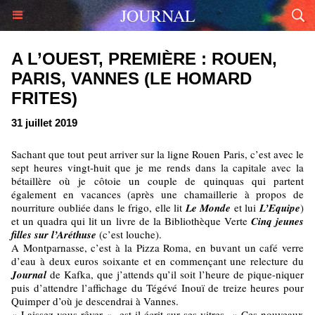
JOURNAL
A L’OUEST, PREMIÈRE : ROUEN,
PARIS, VANNES (LE HOMARD
FRITES)
31 juillet 2019
Sachant que tout peut arriver sur la ligne Rouen Paris, c’est avec le
sept heures vingt-huit que je me rends dans la capitale avec la
bétaillère où je côtoie un couple de quinquas qui partent
également en vacances (après une chamaillerie à propos de
nourriture oubliée dans le frigo, elle lit
Le Monde
et lui
L’Equipe
)
et un quadra qui lit un livre de la Bibliothèque Verte
Cinq jeunes
filles sur l’Aréthuse
(c’est louche).
A Montparnasse, c’est à la Pizza Roma, en buvant un café verre
d’eau à deux euros soixante et en commençant une relecture du
Journal
de Kafka, que j’attends qu’il soit l’heure de pique-niquer
puis d’attendre l’affichage du Tégévé Inouï de treize heures pour
Quimper d’où je descendrai à Vannes.
« Laissez-vous rêver », est-il écrit sur ses vitres. « Ces nouveaux