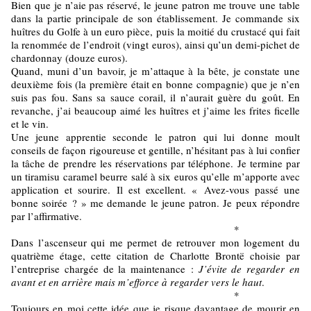
Bien que je n’aie pas réservé, le jeune patron me trouve une table
dans la partie principale de son établissement. Je commande six
huîtres du Golfe à un euro pièce, puis la moitié du crustacé qui fait
la renommée de l’endroit (vingt euros), ainsi qu’un demi-pichet de
chardonnay (douze euros).
Quand, muni d’un bavoir, je m’attaque à la bête, je constate une
deuxième fois (la première était en bonne compagnie) que je n’en
suis pas fou. Sans sa sauce corail, il n’aurait guère du goût. En
revanche, j’ai beaucoup aimé les huîtres et j’aime les frites ficelle
et le vin.
Une jeune apprentie seconde le patron qui lui donne moult
conseils de façon rigoureuse et gentille, n’hésitant pas à lui confier
la tâche de prendre les réservations par téléphone. Je termine par
un tiramisu caramel beurre salé à six euros qu’elle m’apporte avec
application et sourire. Il est excellent. « Avez-vous passé une
bonne soirée ? » me demande le jeune patron. Je peux répondre
par l’affirmative.
*
Dans l’ascenseur qui me permet de retrouver mon logement du
quatrième étage, cette citation de Charlotte Brontë choisie par
l’entreprise chargée de la maintenance :
J’évite de regarder en
avant et en arrière mais m’efforce à regarder vers le haut
.
*
Toujours en moi cette idée que je risque davantage de mourir en