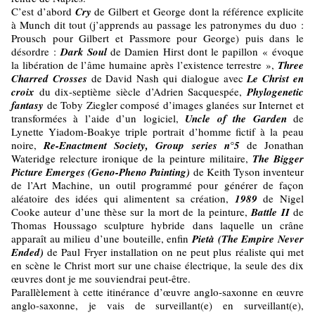
C’est d’abord
Cry
de Gilbert et George dont la référence explicite
à Munch dit tout (j’apprends au passage les patronymes du duo :
Prousch pour Gilbert et Passmore pour George) puis dans le
désordre :
Dark Soul
de Damien Hirst dont le papillon « évoque
la libération de l’âme humaine après l’existence terrestre »,
Three
Charred Crosses
de David Nash qui dialogue avec
Le Christ en
croix
du dix-septième siècle d’Adrien Sacquespée,
Phylogenetic
fantasy
de Toby Ziegler composé d’images glanées sur Internet et
transformées à l’aide d’un logiciel,
Uncle of the Gar
den
de
Lynette Yiadom-Boakye triple portrait d’homme fictif à la peau
noire,
Re-Enactment Society, Group series n°5
de Jonathan
Wateridge relecture ironique de la peinture militaire,
The Bigger
Picture Emerges (Geno-Pheno Painting)
de Keith Tyson inventeur
de l’Art Machine, un outil programmé pour générer de façon
aléatoire des idées qui alimentent sa création,
1989
de Nigel
Cooke auteur d’une thèse sur la mort de la peinture,
Battle II
de
Thomas Houssago sculpture hybride dans laquelle un crâne
apparaît au milieu d’une bouteille, enfin
Pietà (The Empire Never
Ended)
de Paul Fryer installation on ne peut plus réaliste qui met
en scène le Christ mort sur une chaise électrique, la seule des dix
œuvres dont je me souviendrai peut-être.
Parallèlement à cette itinérance d’œuvre anglo-saxonne en œuvre
anglo-saxonne, je vais de surveillant(e) en surveillant(e),