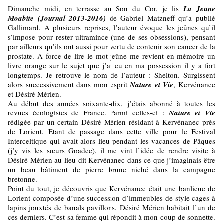
Dimanche midi, en terrasse au Son du Cor, je lis
La Jeune
Moabite (Journal 2013-2016)
de Gabriel Matzneff qu’a publié
Gallimard. A plusieurs reprises, l’auteur évoque les jeûnes qu’il
s’impose pour rester ultramince (une de ses obsessions), pensant
par ailleurs qu’ils ont aussi pour vertu de contenir son cancer de la
prostate. A force de lire le mot jeûne me revient en mémoire un
livre orange sur le sujet que j’ai eu en ma possession il y a fort
longtemps. Je retrouve le nom de l’auteur : Shelton. Surgissent
alors successivement dans mon esprit
Nature et Vie
, Kervénanec
et Désiré Mérien.
Au début des années soixante-dix, j’étais abonné à toutes les
revues écologistes de France. Parmi celles-ci :
Nature et Vie
rédigée par un certain Désiré Mérien résidant à Kervénanec près
de Lorient. Etant de passage dans cette ville pour le Festival
Interceltique qui avait alors lieu pendant les vacances de Pâques
(j’y vis les sœurs Goadec), il me vint l’idée de rendre visite à
Désiré Mérien au lieu-dit Kervénanec dans ce que j’imaginais être
un beau bâtiment de pierre brune niché dans la campagne
bretonne.
Point du tout, je découvris que Kervénanec était une banlieue de
Lorient composée d’une succession d’immeubles de style cages à
lapins jouxtés de banals pavillons. Désiré Mérien habitait l’un de
ces derniers. C’est sa femme qui répondit à mon coup de sonnette.