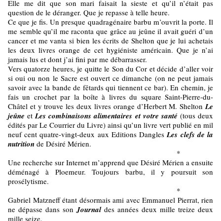
Elle me dit que son mari faisait la sieste et qu’il n’était pas
question de le déranger. Que je repasse à telle heure.
Ce que je fis. Un presque quadragénaire barbu m’ouvrit la porte. Il
me semble qu’il me raconta que grâce au jeûne il avait guéri d’un
cancer et me vanta si bien les écrits de Shelton que je lui achetais
les deux livres orange de cet hygiéniste américain. Que je n’ai
jamais lus et dont j’ai fini par me débarrasser.
Vers quatorze heures, je quitte le Son du Cor et décide d’aller voir
si oui ou non le Sacre est ouvert ce dimanche (on ne peut jamais
savoir avec la bande de fêtards qui tiennent ce bar). En chemin, je
fais un crochet par la boîte à livres du square Saint-Pierre-du-
Châtel et y trouve les deux livres orange d’Herbert M. Shelton
Le
jeûne
et
Les combinaisons
alimentaires et votre santé
(tous deux
édités par Le Courrier du Livre) ainsi qu’un livre vert publié en mil
neuf cent quatre-vingt-deux aux Editions Dangles
Les clefs de la
nutrition
de Désiré Mérien.
*
Une recherche sur Internet m’apprend que Désiré Mérien a ensuite
déménagé à Ploemeur. Toujours barbu, il y poursuit son
prosélytisme.
*
Gabriel Matzneff étant désormais ami avec Emmanuel Pierrat, rien
ne dépasse dans son
Journal
des années deux mille treize deux
mille seize.