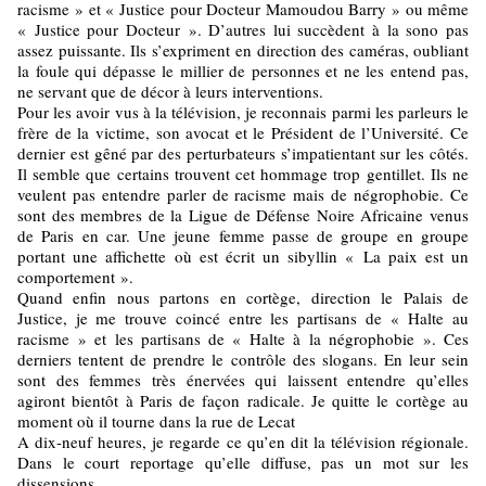
racisme » et « Justice pour Docteur Mamoudou Barry » ou même
« Justice pour Docteur ». D’autres lui succèdent à la sono pas
assez puissante. Ils s’expriment en direction des caméras, oubliant
la foule qui dépasse le millier de personnes et ne les entend pas,
ne servant que de décor à leurs interventions.
Pour les avoir vus à la télévision, je reconnais parmi les parleurs le
frère de la victime, son avocat et le Président de l’Université. Ce
dernier est gêné par des perturbateurs s’impatientant sur les côtés.
Il semble que certains trouvent cet hommage trop gentillet. Ils ne
veulent pas entendre parler de racisme mais de négrophobie. Ce
sont des membres de la Ligue de Défense Noire Africaine venus
de Paris en car. Une jeune femme passe de groupe en groupe
portant une affichette où est écrit un sibyllin « La paix est un
comportement ».
Quand enfin nous partons en cortège, direction le Palais de
Justice, je me trouve coincé entre les partisans de « Halte au
racisme » et les partisans de « Halte à la négrophobie ». Ces
derniers tentent de prendre le contrôle des slogans. En leur sein
sont des femmes très énervées qui laissent entendre qu’elles
agiront bientôt à Paris de façon radicale. Je quitte le cortège au
moment où il tourne dans la rue de Lecat
A dix-neuf heures, je regarde ce qu’en dit la télévision régionale.
Dans le court reportage qu’elle diffuse, pas un mot sur les
dissensions.