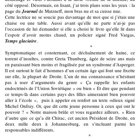
côté opposé. Désormais, en lisant, j’ai trois plans sous les yeux : la
page du
Journal
de Matzneff, mon bras nu et sa cuisse nue.
Cette lectrice ne se soucie pas davantage de moi que si j’étais une
chaise ou une table. Aussi avant qu’elle ne parte n’ai-je pas
l’occasion de lui demander si elle a choisi le livre qu’elle lit dans
l’espoir d’avoir moins chaud, un policier signé Fred Vargas,
Temps glaciaire
.
*
Symptomatique et consternant, ce déchaînement de haine, ce
torrent d’insultes, contre Greta Thunberg, âgée de seize ans mais
en paraissant bien moins et fragilisée par un syndrome d’Asperger.
Il est surtout le fait d’hommes d’un certain âge qui font une fixette
sur elle, la plupart de Droite. L’un de ma connaissance n’hésitant
pas à user d’arguments du genre « Ça rappelle les enfants
endoctrinés de l’Union Soviétique » ou bien « Et dire que pendant
ce temps-là dans certains pays des filles aimeraient bien pouvoir
aller à l’école », puis à appeler en renfort un texte odieux signé
Michel Onfray. Or, que dit cette jeune personne à ceux qui ont le
pouvoir ? « Notre maison brûle et vous regardez ailleurs. » Rien
d’autre que ce qu’a dit Chirac, cet ancien Président de Droite, en
deux mille deux à Johannesburg, en s’incluant parmi les
responsables indifférents.
*